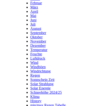
Februar
März
April
Mai
Juni
Juli
August
September
Oktober
November
Dezember
Temperatur
Feuchte
Luftdruck
Wind
Windböen
Windrichtung
Regen
Sonnschein Zeit
Solar Strahlung
Solar Energie
Schneehöhe 2024/25
Klima
History
min/max Regen Tabelle