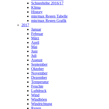
Schneehöhe 2016/17
Klima
History
min/max Regen Tabelle
min/max Regen Grafik
2017
Januar
Februar
März
April
Mai
Juni
Juli
August
September
Oktober
November
Dezember
Temperatur
Feuchte
Luftdruck
Wind
Windböen
Windrichtung
Regen