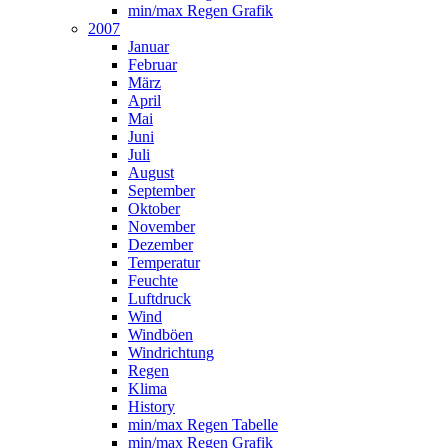
min/max Regen Grafik
2007
Januar
Februar
März
April
Mai
Juni
Juli
August
September
Oktober
November
Dezember
Temperatur
Feuchte
Luftdruck
Wind
Windböen
Windrichtung
Regen
Klima
History
min/max Regen Tabelle
min/max Regen Grafik