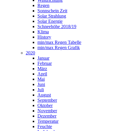
Windrichtung
Regen
Sonnschein Zeit
Solar Strahlung
Solar Energie
Schneehöhe 2018/19
Klima
History
min/max Regen Tabelle
min/max Regen Grafik
2020
Januar
Februar
März
April
Mai
Juni
Juli
August
September
Oktober
November
Dezember
Temperatur
Feuchte