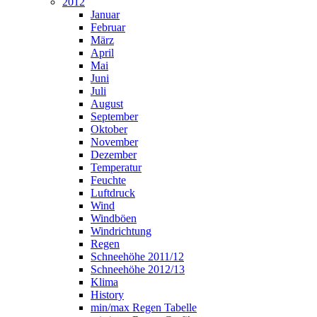
2012
Januar
Februar
März
April
Mai
Juni
Juli
August
September
Oktober
November
Dezember
Temperatur
Feuchte
Luftdruck
Wind
Windböen
Windrichtung
Regen
Schneehöhe 2011/12
Schneehöhe 2012/13
Klima
History
min/max Regen Tabelle