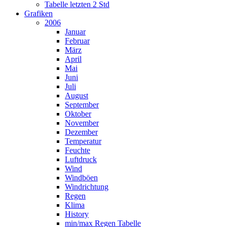
Tabelle letzten 2 Std
Grafiken
2006
Januar
Februar
März
April
Mai
Juni
Juli
August
September
Oktober
November
Dezember
Temperatur
Feuchte
Luftdruck
Wind
Windböen
Windrichtung
Regen
Klima
History
min/max Regen Tabelle