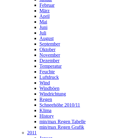
Februar
März
April
Mai
Juni
Juli
August
September
Oktober
November
Dezember
Temperatur
Feuchte
Luftdruck
Wind
Windböen
Windrichtung
Regen
Schneehöhe 2010/11
Klima
History
min/max Regen Tabelle
min/max Regen Grafik
2011