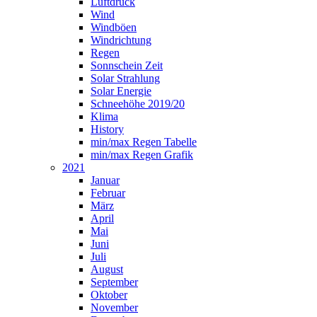
Luftdruck
Wind
Windböen
Windrichtung
Regen
Sonnschein Zeit
Solar Strahlung
Solar Energie
Schneehöhe 2019/20
Klima
History
min/max Regen Tabelle
min/max Regen Grafik
2021
Januar
Februar
März
April
Mai
Juni
Juli
August
September
Oktober
November