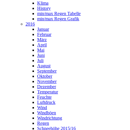
Klima
History
min/max Regen Tabelle
min/max Regen Grafik
2016
Januar
Februar
März
April
Mai
Juni
Juli
August
September
Oktober
November
Dezember
Temperatur
Feuchte
Luftdruck
Wind
Windböen
Windrichtung
Regen
Schneehöhe 2015/16