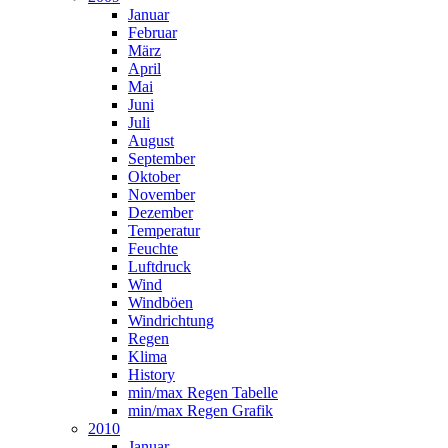
Januar
Februar
März
April
Mai
Juni
Juli
August
September
Oktober
November
Dezember
Temperatur
Feuchte
Luftdruck
Wind
Windböen
Windrichtung
Regen
Klima
History
min/max Regen Tabelle
min/max Regen Grafik
2010
Januar