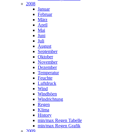
2008
Januar
Februar
März
April
Mai
Juni
Juli
August
September
Oktober
November
Dezember
Temperatur
Feuchte
Luftdruck
Wind
Windböen
Windrichtung
Regen
Klima
History
min/max Regen Tabelle
min/max Regen Grafik
2009