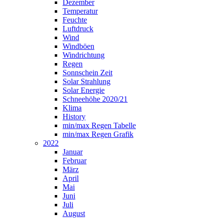
Dezember
Temperatur
Feuchte
Luftdruck
Wind
Windböen
Windrichtung
Regen
Sonnschein Zeit
Solar Strahlung
Solar Energie
Schneehöhe 2020/21
Klima
History
min/max Regen Tabelle
min/max Regen Grafik
2022
Januar
Februar
März
April
Mai
Juni
Juli
August