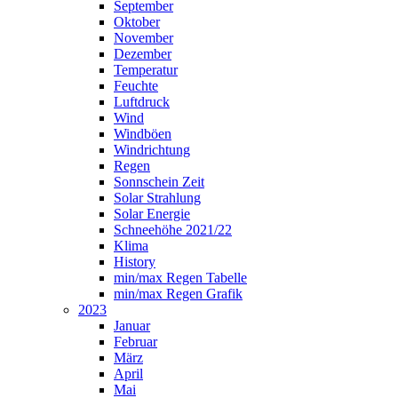
September
Oktober
November
Dezember
Temperatur
Feuchte
Luftdruck
Wind
Windböen
Windrichtung
Regen
Sonnschein Zeit
Solar Strahlung
Solar Energie
Schneehöhe 2021/22
Klima
History
min/max Regen Tabelle
min/max Regen Grafik
2023
Januar
Februar
März
April
Mai