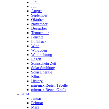
Juni
Juli
August
September
Oktober
November
Dezember
Temperatur
Feuchte
Luftdruck
Wind
Windböen
Windrichtung
Regen
Sonnschein Zeit
Solar Strahlung
Solar Energie
Klima
History
min/max Regen Tabelle
min/max Regen Grafik
2024
Januar
Februar
März