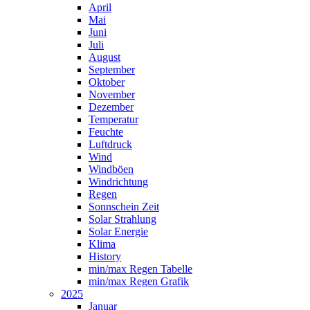
April
Mai
Juni
Juli
August
September
Oktober
November
Dezember
Temperatur
Feuchte
Luftdruck
Wind
Windböen
Windrichtung
Regen
Sonnschein Zeit
Solar Strahlung
Solar Energie
Klima
History
min/max Regen Tabelle
min/max Regen Grafik
2025
Januar