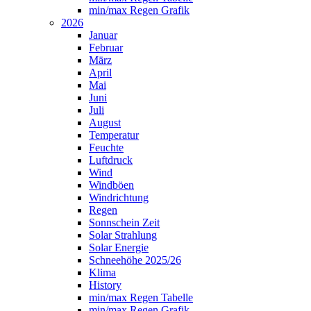
min/max Regen Grafik
2026
Januar
Februar
März
April
Mai
Juni
Juli
August
Temperatur
Feuchte
Luftdruck
Wind
Windböen
Windrichtung
Regen
Sonnschein Zeit
Solar Strahlung
Solar Energie
Schneehöhe 2025/26
Klima
History
min/max Regen Tabelle
min/max Regen Grafik