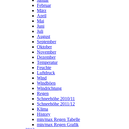
Januar
Februar
März
April
Mai
Juni
Juli
August
September
Oktober
November
Dezember
Temperatur
Feuchte
Luftdruck
Wind
Windböen
Windrichtung
Regen
Schneehöhe 2010/11
Schneehöhe 2011/12
Klima
History
min/max Regen Tabelle
min/max Regen Grafik