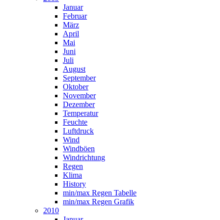
Januar
Februar
März
April
Mai
Juni
Juli
August
September
Oktober
November
Dezember
Temperatur
Feuchte
Luftdruck
Wind
Windböen
Windrichtung
Regen
Klima
History
min/max Regen Tabelle
min/max Regen Grafik
2010
Januar