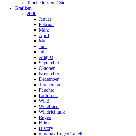
Tabelle letzten 2 Std
Grafiken
2006
Januar
Februar
März
April
Mai
Juni
Juli
August
September
Oktober
November
Dezember
Temperatur
Feuchte
Luftdruck
Wind
Windböen
Windrichtung
Regen
Klima
History
min/max Regen Tabelle