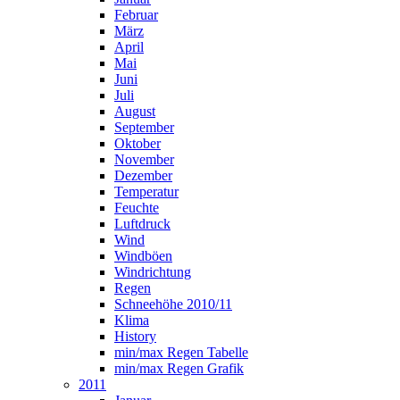
Februar
März
April
Mai
Juni
Juli
August
September
Oktober
November
Dezember
Temperatur
Feuchte
Luftdruck
Wind
Windböen
Windrichtung
Regen
Schneehöhe 2010/11
Klima
History
min/max Regen Tabelle
min/max Regen Grafik
2011