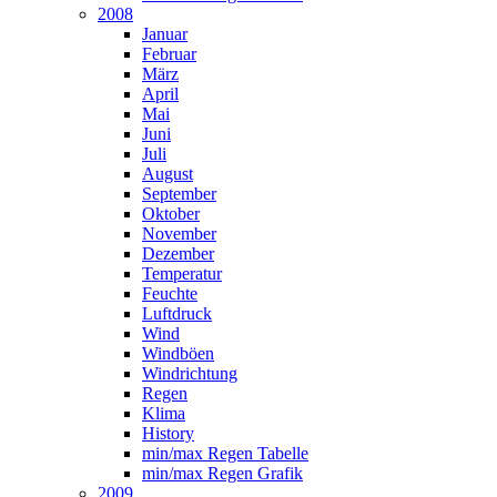
2008
Januar
Februar
März
April
Mai
Juni
Juli
August
September
Oktober
November
Dezember
Temperatur
Feuchte
Luftdruck
Wind
Windböen
Windrichtung
Regen
Klima
History
min/max Regen Tabelle
min/max Regen Grafik
2009