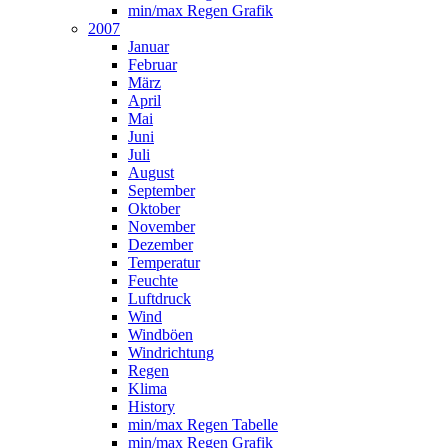
min/max Regen Grafik
2007
Januar
Februar
März
April
Mai
Juni
Juli
August
September
Oktober
November
Dezember
Temperatur
Feuchte
Luftdruck
Wind
Windböen
Windrichtung
Regen
Klima
History
min/max Regen Tabelle
min/max Regen Grafik