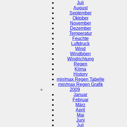
Juli
August
September
Oktober
November
Dezember
Temperatur
Feuchte
Luftdruck
Wind
Windböen
Windrichtung
Regen
Klima
History
min/max Regen Tabelle
min/max Regen Grafik
2009
Januar
Februar
März
April
Mai
Juni
Juli