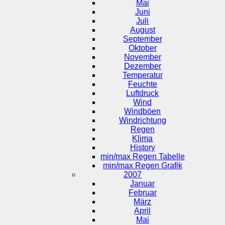
Mai
Juni
Juli
August
September
Oktober
November
Dezember
Temperatur
Feuchte
Luftdruck
Wind
Windböen
Windrichtung
Regen
Klima
History
min/max Regen Tabelle
min/max Regen Grafik
2007
Januar
Februar
März
April
Mai