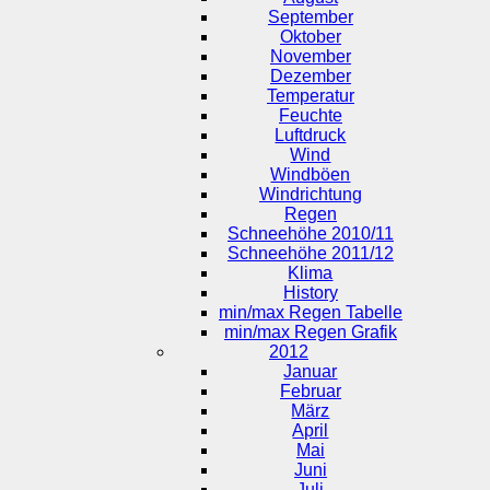
September
Oktober
November
Dezember
Temperatur
Feuchte
Luftdruck
Wind
Windböen
Windrichtung
Regen
Schneehöhe 2010/11
Schneehöhe 2011/12
Klima
History
min/max Regen Tabelle
min/max Regen Grafik
2012
Januar
Februar
März
April
Mai
Juni
Juli