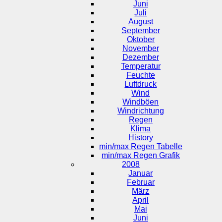
Juni
Juli
August
September
Oktober
November
Dezember
Temperatur
Feuchte
Luftdruck
Wind
Windböen
Windrichtung
Regen
Klima
History
min/max Regen Tabelle
min/max Regen Grafik
2008
Januar
Februar
März
April
Mai
Juni