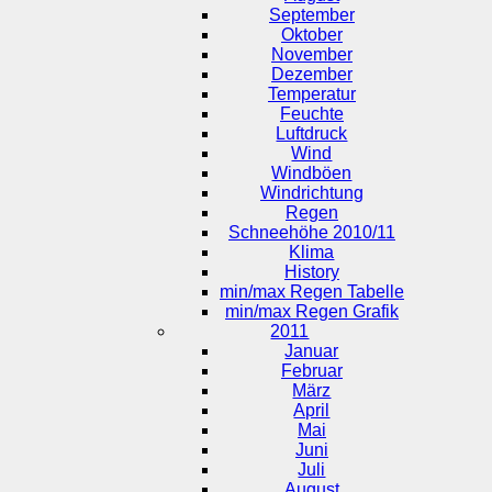
September
Oktober
November
Dezember
Temperatur
Feuchte
Luftdruck
Wind
Windböen
Windrichtung
Regen
Schneehöhe 2010/11
Klima
History
min/max Regen Tabelle
min/max Regen Grafik
2011
Januar
Februar
März
April
Mai
Juni
Juli
August