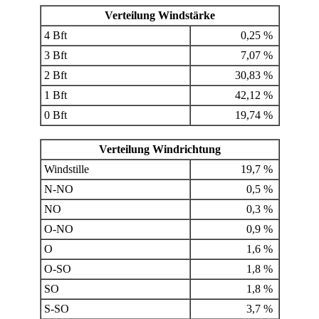
Verteilung Windstärke
4 Bft
0,25 %
3 Bft
7,07 %
2 Bft
30,83 %
1 Bft
42,12 %
0 Bft
19,74 %
Verteilung Windrichtung
Windstille
19,7 %
N-NO
0,5 %
NO
0,3 %
O-NO
0,9 %
O
1,6 %
O-SO
1,8 %
SO
1,8 %
S-SO
3,7 %