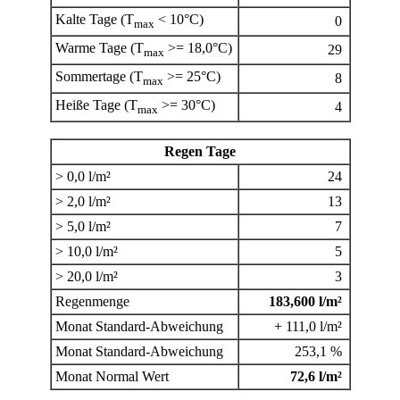
Kalte Tage (T
< 10°C)
0
max
Warme Tage (T
>= 18,0°C)
29
max
Sommertage (T
>= 25°C)
8
max
Heiße Tage (T
>= 30°C)
4
max
Regen Tage
> 0,0 l/m²
24
> 2,0 l/m²
13
> 5,0 l/m²
7
> 10,0 l/m²
5
> 20,0 l/m²
3
Regenmenge
183,600 l/m²
Monat Standard-Abweichung
+ 111,0 l/m²
Monat Standard-Abweichung
253,1 %
Monat Normal Wert
72,6 l/m²