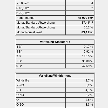
> 5,0 l/m²
4
> 10,0 l/m²
2
> 20,0 l/m²
1
Regenmenge
46,000 l/m²
Monat Standard-Abweichung
- 37,4 l/m²
Monat Standard-Abweichung
55,2 %
Monat Normal Wert
83,4 l/m²
Verteilung Windstärke
4 Bft
0,17 %
3 Bft
2,91 %
2 Bft
18,15 %
1 Bft
36,08 %
0 Bft
42,69 %
Verteilung Windrichtung
Windstille
42,7 %
N-NO
5,2 %
NO
4,1 %
O-NO
2,2 %
O
2,5 %
O-SO
3,3 %