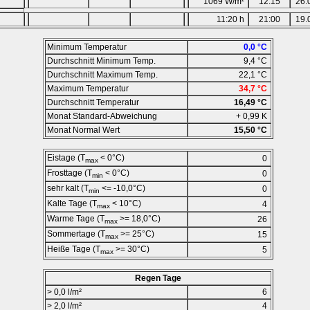
1069 W/m²
12:15
26.
11:20 h
21:00
19.
Minimum Temperatur
0,0 °C
Durchschnitt Minimum Temp.
9,4 °C
Durchschnitt Maximum Temp.
22,1 °C
Maximum Temperatur
34,7 °C
Durchschnitt Temperatur
16,49 °C
Monat Standard-Abweichung
+ 0,99 K
Monat Normal Wert
15,50 °C
Eistage (T
< 0°C)
0
max
Frosttage (T
< 0°C)
0
min
sehr kalt (T
<= -10,0°C)
0
min
Kalte Tage (T
< 10°C)
4
max
Warme Tage (T
>= 18,0°C)
26
max
Sommertage (T
>= 25°C)
15
max
Heiße Tage (T
>= 30°C)
5
max
Regen Tage
> 0,0 l/m²
6
> 2,0 l/m²
4