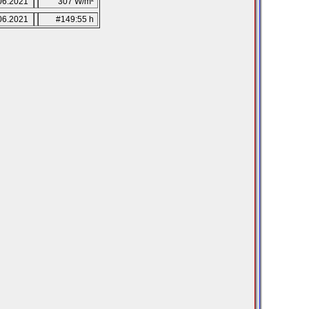
06.2021
307 W/m²
06.2021
#149:55 h