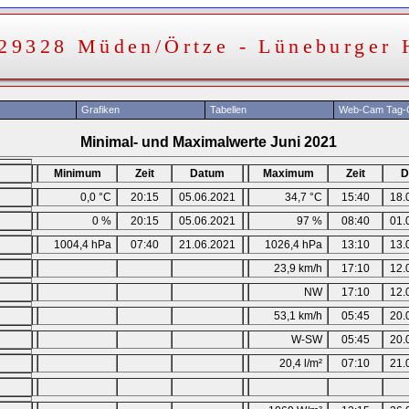
 29328 Müden/Örtze - Lüneburger 
Grafiken
Tabellen
Web-Cam Tag-G
Minimal- und Maximalwerte Juni 2021
Minimum
Zeit
Datum
Maximum
Zeit
D
0,0 °C
20:15
05.06.2021
34,7 °C
15:40
18.
0 %
20:15
05.06.2021
97 %
08:40
01.
1004,4 hPa
07:40
21.06.2021
1026,4 hPa
13:10
13.
23,9 km/h
17:10
12.
NW
17:10
12.
53,1 km/h
05:45
20.
n
W-SW
05:45
20.
20,4 l/m²
07:10
21.