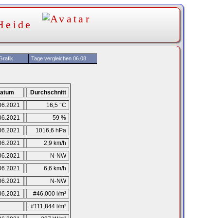
Heide
rafik
Tage vergleichen 06.08
atum
Durchschnitt
06.2021
16,5 °C
06.2021
59 %
06.2021
1016,6 hPa
06.2021
2,9 km/h
06.2021
N-NW
06.2021
6,6 km/h
06.2021
N-NW
06.2021
#46,000 l/m²
#111,844 l/m²