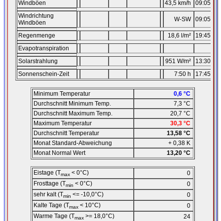
Windböen
43,5 km/h
09:05
24
Windrichtung
W-SW
09:05
24
Windböen
Regenmenge
18,6 l/m²
19:45
26
Evapotranspiration
Solarstrahlung
951 W/m²
13:30
06
Sonnenschein-Zeit
7:50 h
17:45
14
Minimum Temperatur
0,6 °C
Durchschnitt Minimum Temp.
7,3 °C
Durchschnitt Maximum Temp.
20,7 °C
Maximum Temperatur
30,3 °C
Durchschnitt Temperatur
13,58 °C
Monat Standard-Abweichung
+ 0,38 K
Monat Normal Wert
13,20 °C
Eistage (T
< 0°C)
0
max
Frosttage (T
< 0°C)
0
min
sehr kalt (T
<= -10,0°C)
0
min
Kalte Tage (T
< 10°C)
0
max
Warme Tage (T
>= 18,0°C)
24
max