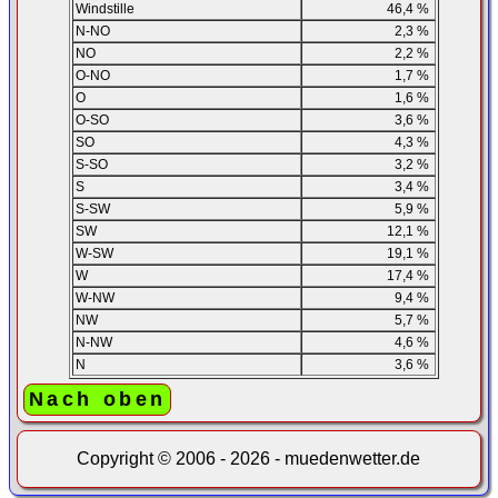
Windstille
46,4 %
N-NO
2,3 %
NO
2,2 %
O-NO
1,7 %
O
1,6 %
O-SO
3,6 %
SO
4,3 %
S-SO
3,2 %
S
3,4 %
S-SW
5,9 %
SW
12,1 %
W-SW
19,1 %
W
17,4 %
W-NW
9,4 %
NW
5,7 %
N-NW
4,6 %
N
3,6 %
Nach oben
Copyright © 2006 - 2026 - muedenwetter.de