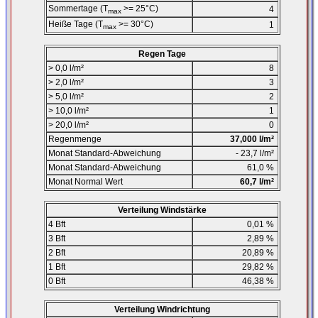
Sommertage (T
>= 25°C)
4
max
Heiße Tage (T
>= 30°C)
1
max
Regen Tage
> 0,0 l/m²
8
> 2,0 l/m²
3
> 5,0 l/m²
2
> 10,0 l/m²
1
> 20,0 l/m²
0
Regenmenge
37,000 l/m²
Monat Standard-Abweichung
- 23,7 l/m²
Monat Standard-Abweichung
61,0 %
Monat Normal Wert
60,7 l/m²
Verteilung Windstärke
4 Bft
0,01 %
3 Bft
2,89 %
2 Bft
20,89 %
1 Bft
29,82 %
0 Bft
46,38 %
Verteilung Windrichtung