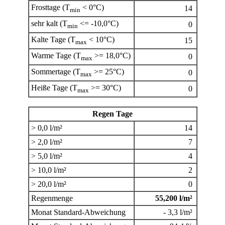
Frosttage (T
< 0°C)
14
min
sehr kalt (T
<= -10,0°C)
0
min
Kalte Tage (T
< 10°C)
15
max
Warme Tage (T
>= 18,0°C)
0
max
Sommertage (T
>= 25°C)
0
max
Heiße Tage (T
>= 30°C)
0
max
Regen Tage
> 0,0 l/m²
14
> 2,0 l/m²
7
> 5,0 l/m²
4
> 10,0 l/m²
2
> 20,0 l/m²
0
Regenmenge
55,200 l/m²
Monat Standard-Abweichung
- 3,3 l/m²