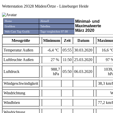
Wetterstation 29328 Müden/Örtze - Lüneburger Heide
Minimal- und
Home
Aktuell
Maximalwerte
Grafiken
Tabellen
März 2020
Web-Cam Tag-Grafik
Tage vergleichen 07.08
Messgröße
Minimum
Zeit
Datum
Maximu
Temperatur Außen
-6,4 °C
05:55
30.03.2020
16,6 
Luftfeuchte Außen
27 %
11:50
25.03.2020
97 
988,7
1039
Luftdruck
05:50
06.03.2020
hPa
hP
Windgeschwindigkeit
38,3 km
Windrichtung
Windböen
77,2 km
Windrichtung