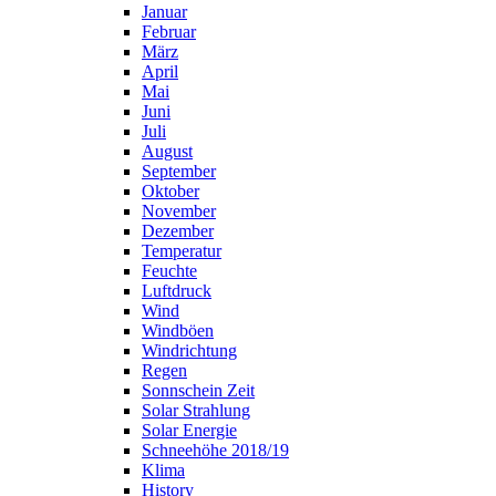
Januar
Februar
März
April
Mai
Juni
Juli
August
September
Oktober
November
Dezember
Temperatur
Feuchte
Luftdruck
Wind
Windböen
Windrichtung
Regen
Sonnschein Zeit
Solar Strahlung
Solar Energie
Schneehöhe 2018/19
Klima
History