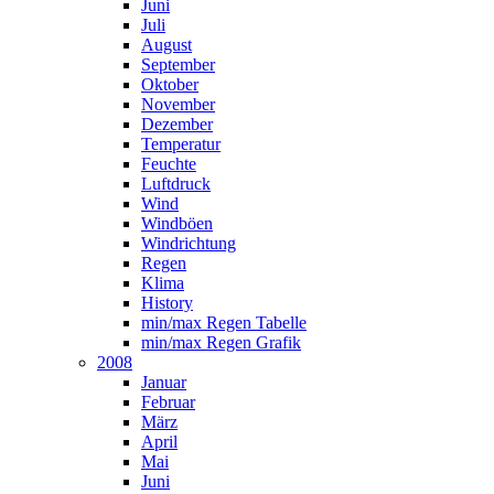
Juni
Juli
August
September
Oktober
November
Dezember
Temperatur
Feuchte
Luftdruck
Wind
Windböen
Windrichtung
Regen
Klima
History
min/max Regen Tabelle
min/max Regen Grafik
2008
Januar
Februar
März
April
Mai
Juni