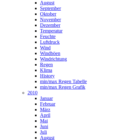
August
September
Oktober
November
Dezember
Temperatur
Feuchte
Luftdruck
Wind
Windböen
Windrichtung
Regen
Klima
History
min/max Regen Tabelle
min/max Regen Grafik
2010
Januar
Februar
März
April
Mai
Juni
Juli
August