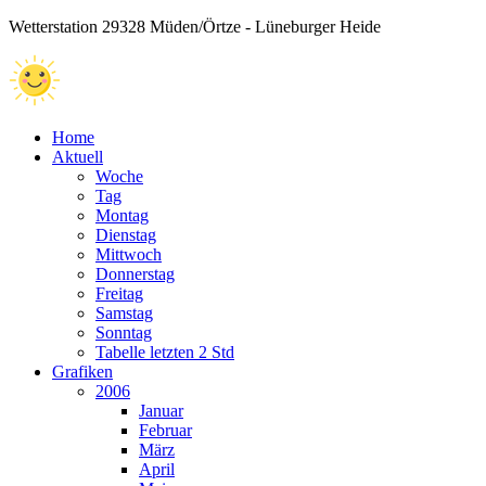
Wetterstation 29328 Müden/Örtze - Lüneburger Heide
Home
Aktuell
Woche
Tag
Montag
Dienstag
Mittwoch
Donnerstag
Freitag
Samstag
Sonntag
Tabelle letzten 2 Std
Grafiken
2006
Januar
Februar
März
April