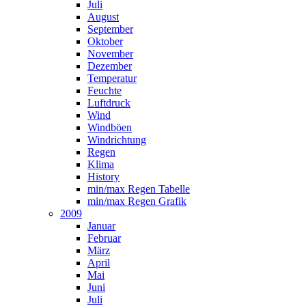
Juli
August
September
Oktober
November
Dezember
Temperatur
Feuchte
Luftdruck
Wind
Windböen
Windrichtung
Regen
Klima
History
min/max Regen Tabelle
min/max Regen Grafik
2009
Januar
Februar
März
April
Mai
Juni
Juli