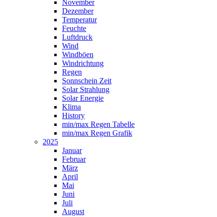
November
Dezember
Temperatur
Feuchte
Luftdruck
Wind
Windböen
Windrichtung
Regen
Sonnschein Zeit
Solar Strahlung
Solar Energie
Klima
History
min/max Regen Tabelle
min/max Regen Grafik
2025
Januar
Februar
März
April
Mai
Juni
Juli
August