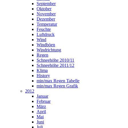
September
Oktober
November
Dezember
Temperatur
Feuchte
Luftdruck
Wind
Windböen
Windrichtung
Regen
Schneehöhe 2010/11
Schneehöhe 2011/12
Klima
History
min/max Regen Tabelle
min/max Regen Grafik
2012
Januar
Februar
März
April
Mai
Juni
Juli