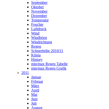
September
Oktober
November
Dezember
Temperatur
Feuchte
Luftdruck
Wind
Windböen
Windrichtung
Regen
Schneehöhe 2010/11
Klima
History
min/max Regen Tabelle
min/max Regen Grafik
2011
Januar
Februar
März
April
Mai
Juni
Juli
August