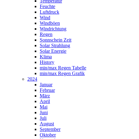
Temperatur
Feuchte
Luftdruck
Wind
Windböen
Windrichtung
Regen
Sonnschein Zeit
Solar Strahlung
Solar Energie
Klima
History
min/max Regen Tabelle
min/max Regen Grafik
2024
Januar
Februar
März
April
Mai
Juni
Juli
August
September
Oktober