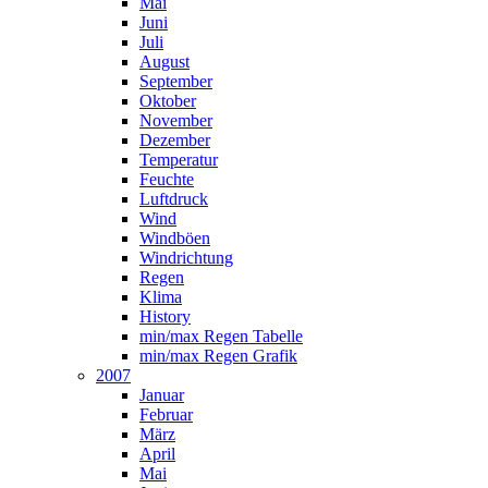
Mai
Juni
Juli
August
September
Oktober
November
Dezember
Temperatur
Feuchte
Luftdruck
Wind
Windböen
Windrichtung
Regen
Klima
History
min/max Regen Tabelle
min/max Regen Grafik
2007
Januar
Februar
März
April
Mai