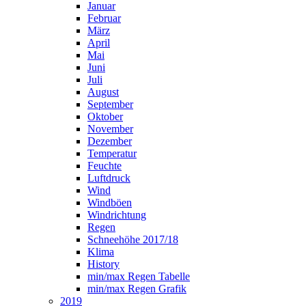
Januar
Februar
März
April
Mai
Juni
Juli
August
September
Oktober
November
Dezember
Temperatur
Feuchte
Luftdruck
Wind
Windböen
Windrichtung
Regen
Schneehöhe 2017/18
Klima
History
min/max Regen Tabelle
min/max Regen Grafik
2019