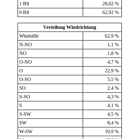
1 Bft
28,02 %
0 Bft
62,92 %
Verteilung Windrichtung
Windstille
62,9 %
N-NO
1,1 %
NO
1,8 %
O-NO
4,7 %
O
22,9 %
O-SO
5,5 %
SO
2,4 %
S-SO
4,3 %
S
4,1 %
S-SW
4,5 %
SW
8,4 %
W-SW
10,9 %