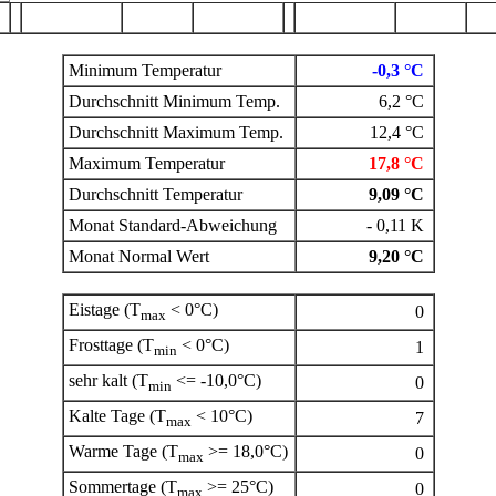
Minimum Temperatur
-0,3 °C
Durchschnitt Minimum Temp.
6,2 °C
Durchschnitt Maximum Temp.
12,4 °C
Maximum Temperatur
17,8 °C
Durchschnitt Temperatur
9,09 °C
Monat Standard-Abweichung
- 0,11 K
Monat Normal Wert
9,20 °C
Eistage (T
< 0°C)
0
max
Frosttage (T
< 0°C)
1
min
sehr kalt (T
<= -10,0°C)
0
min
Kalte Tage (T
< 10°C)
7
max
Warme Tage (T
>= 18,0°C)
0
max
Sommertage (T
>= 25°C)
0
max