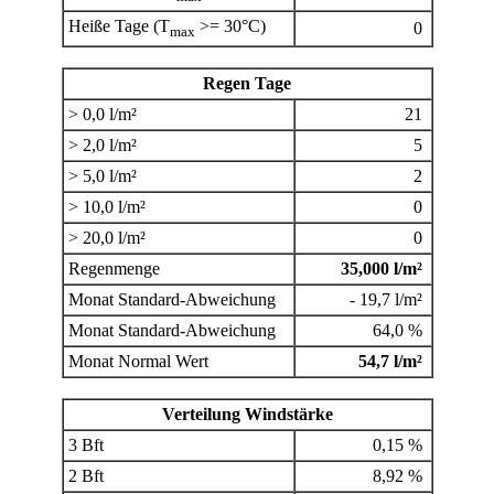
Heiße Tage (T
>= 30°C)
0
max
Regen Tage
> 0,0 l/m²
21
> 2,0 l/m²
5
> 5,0 l/m²
2
> 10,0 l/m²
0
> 20,0 l/m²
0
Regenmenge
35,000 l/m²
Monat Standard-Abweichung
- 19,7 l/m²
Monat Standard-Abweichung
64,0 %
Monat Normal Wert
54,7 l/m²
Verteilung Windstärke
3 Bft
0,15 %
2 Bft
8,92 %