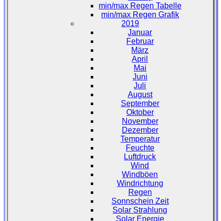
min/max Regen Tabelle
min/max Regen Grafik
2019
Januar
Februar
März
April
Mai
Juni
Juli
August
September
Oktober
November
Dezember
Temperatur
Feuchte
Luftdruck
Wind
Windböen
Windrichtung
Regen
Sonnschein Zeit
Solar Strahlung
Solar Energie