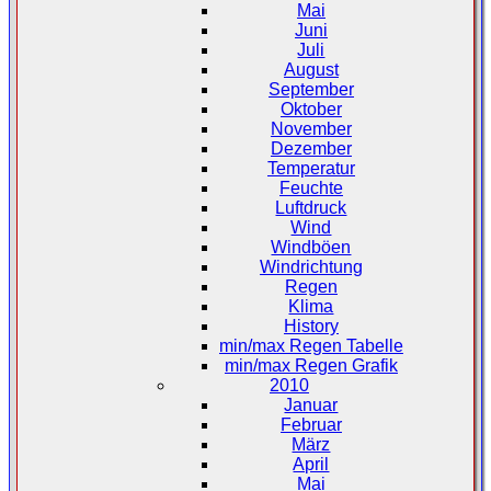
Mai
Juni
Juli
August
September
Oktober
November
Dezember
Temperatur
Feuchte
Luftdruck
Wind
Windböen
Windrichtung
Regen
Klima
History
min/max Regen Tabelle
min/max Regen Grafik
2010
Januar
Februar
März
April
Mai