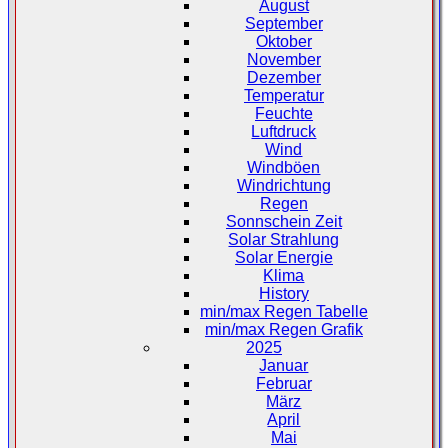
August
September
Oktober
November
Dezember
Temperatur
Feuchte
Luftdruck
Wind
Windböen
Windrichtung
Regen
Sonnschein Zeit
Solar Strahlung
Solar Energie
Klima
History
min/max Regen Tabelle
min/max Regen Grafik
2025
Januar
Februar
März
April
Mai