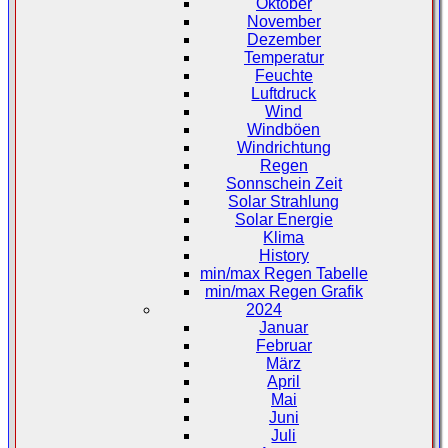
Oktober
November
Dezember
Temperatur
Feuchte
Luftdruck
Wind
Windböen
Windrichtung
Regen
Sonnschein Zeit
Solar Strahlung
Solar Energie
Klima
History
min/max Regen Tabelle
min/max Regen Grafik
2024
Januar
Februar
März
April
Mai
Juni
Juli