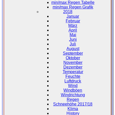
min/max Regen Tabelle
min/max Regen Grafik
2018
Januar
Februar
März
April
Mai
Juni
Juli
August
September
Oktober
November
Dezember
Temperatur
Feuchte
Luftdruck
Wind
Windböen
Windrichtung
Regen
Schneehöhe 2017/18
Klima
History