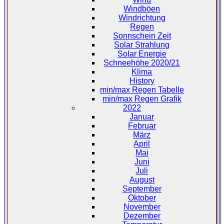
Windböen
Windrichtung
Regen
Sonnschein Zeit
Solar Strahlung
Solar Energie
Schneehöhe 2020/21
Klima
History
min/max Regen Tabelle
min/max Regen Grafik
2022
Januar
Februar
März
April
Mai
Juni
Juli
August
September
Oktober
November
Dezember