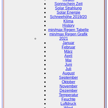
Sonnschein Zeit
Solar Strahlung
Solar Energie
Schneehöhe 2019/20
Klima
History
min/max Regen Tabelle
min/max Regen Grafik
2021
Januar
Februar
März
April
Mai
Juni
Juli
August
September
Oktober
November
Dezember
Temperatur
Feuchte
Luftdruck
Wind