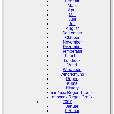
Februar
März
April
Mai
Juni
Juli
August
September
Oktober
November
Dezember
Temperatur
Feuchte
Luftdruck
Wind
Windböen
Windrichtung
Regen
Klima
History
min/max Regen Tabelle
min/max Regen Grafik
2007
Januar
Februar