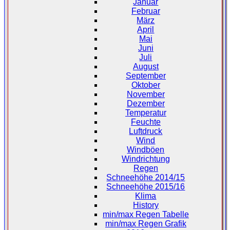
Januar
Februar
März
April
Mai
Juni
Juli
August
September
Oktober
November
Dezember
Temperatur
Feuchte
Luftdruck
Wind
Windböen
Windrichtung
Regen
Schneehöhe 2014/15
Schneehöhe 2015/16
Klima
History
min/max Regen Tabelle
min/max Regen Grafik