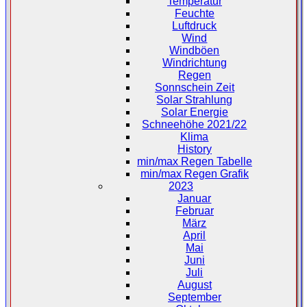
Temperatur
Feuchte
Luftdruck
Wind
Windböen
Windrichtung
Regen
Sonnschein Zeit
Solar Strahlung
Solar Energie
Schneehöhe 2021/22
Klima
History
min/max Regen Tabelle
min/max Regen Grafik
2023
Januar
Februar
März
April
Mai
Juni
Juli
August
September