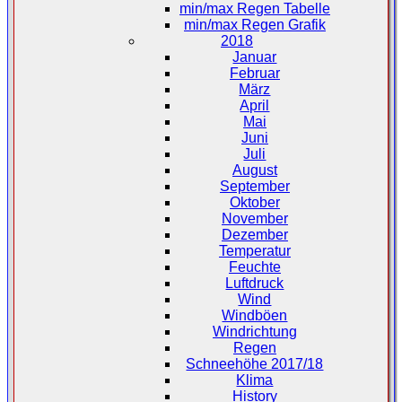
min/max Regen Tabelle
min/max Regen Grafik
2018
Januar
Februar
März
April
Mai
Juni
Juli
August
September
Oktober
November
Dezember
Temperatur
Feuchte
Luftdruck
Wind
Windböen
Windrichtung
Regen
Schneehöhe 2017/18
Klima
History