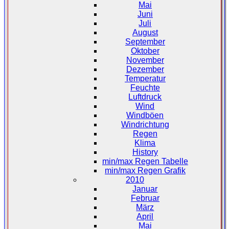
Mai
Juni
Juli
August
September
Oktober
November
Dezember
Temperatur
Feuchte
Luftdruck
Wind
Windböen
Windrichtung
Regen
Klima
History
min/max Regen Tabelle
min/max Regen Grafik
2010
Januar
Februar
März
April
Mai