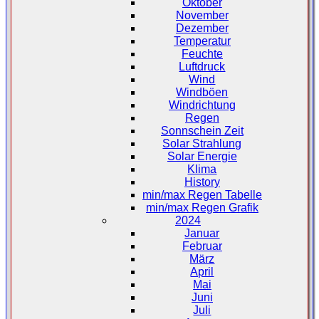
Oktober
November
Dezember
Temperatur
Feuchte
Luftdruck
Wind
Windböen
Windrichtung
Regen
Sonnschein Zeit
Solar Strahlung
Solar Energie
Klima
History
min/max Regen Tabelle
min/max Regen Grafik
2024
Januar
Februar
März
April
Mai
Juni
Juli