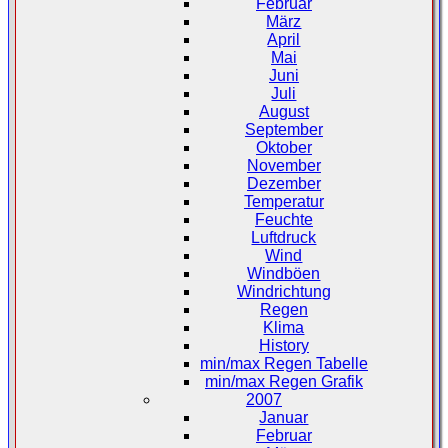
Februar
März
April
Mai
Juni
Juli
August
September
Oktober
November
Dezember
Temperatur
Feuchte
Luftdruck
Wind
Windböen
Windrichtung
Regen
Klima
History
min/max Regen Tabelle
min/max Regen Grafik
2007
Januar
Februar