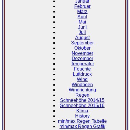
Januar
Februar
März
April
Mai
Juni
Juli
August
September
Oktober
November
Dezember
Temperatur
Feuchte
Luftdruck
Wind
Windböen
Windrichtung
Regen
Schneehöhe 2014/15
Schneehöhe 2015/16
Klima
History
min/max Regen Tabelle
min/max Regen Grafik