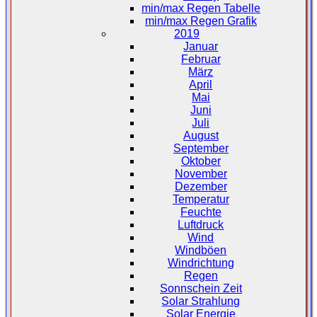
min/max Regen Tabelle
min/max Regen Grafik
2019
Januar
Februar
März
April
Mai
Juni
Juli
August
September
Oktober
November
Dezember
Temperatur
Feuchte
Luftdruck
Wind
Windböen
Windrichtung
Regen
Sonnschein Zeit
Solar Strahlung
Solar Energie