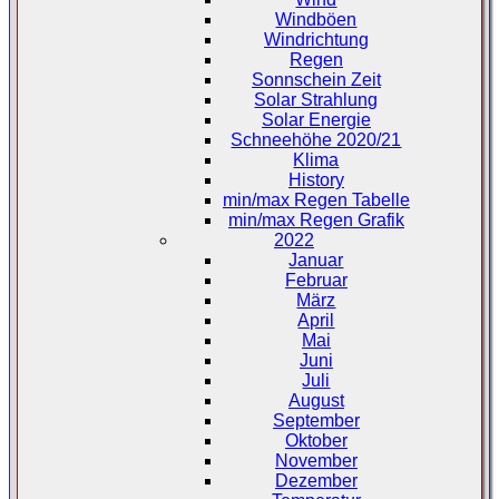
Windböen
Windrichtung
Regen
Sonnschein Zeit
Solar Strahlung
Solar Energie
Schneehöhe 2020/21
Klima
History
min/max Regen Tabelle
min/max Regen Grafik
2022
Januar
Februar
März
April
Mai
Juni
Juli
August
September
Oktober
November
Dezember