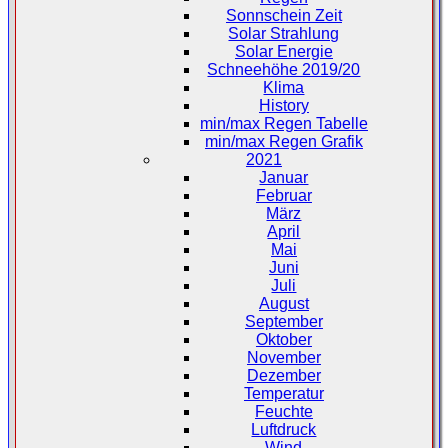
Sonnschein Zeit
Solar Strahlung
Solar Energie
Schneehöhe 2019/20
Klima
History
min/max Regen Tabelle
min/max Regen Grafik
2021
Januar
Februar
März
April
Mai
Juni
Juli
August
September
Oktober
November
Dezember
Temperatur
Feuchte
Luftdruck
Wind