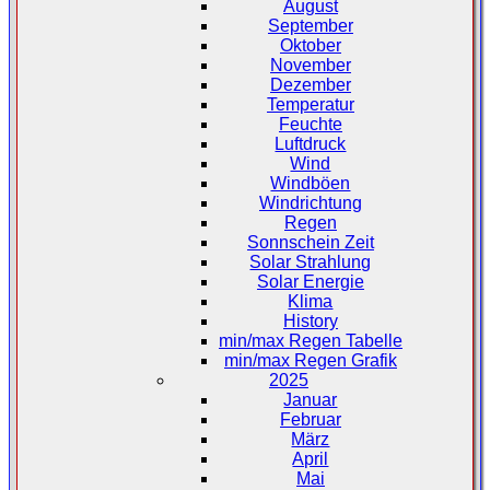
August
September
Oktober
November
Dezember
Temperatur
Feuchte
Luftdruck
Wind
Windböen
Windrichtung
Regen
Sonnschein Zeit
Solar Strahlung
Solar Energie
Klima
History
min/max Regen Tabelle
min/max Regen Grafik
2025
Januar
Februar
März
April
Mai