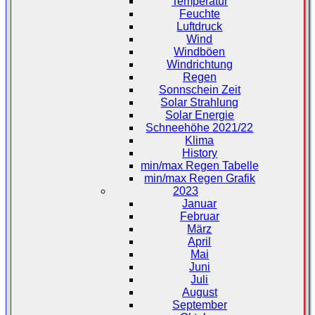
Temperatur
Feuchte
Luftdruck
Wind
Windböen
Windrichtung
Regen
Sonnschein Zeit
Solar Strahlung
Solar Energie
Schneehöhe 2021/22
Klima
History
min/max Regen Tabelle
min/max Regen Grafik
2023
Januar
Februar
März
April
Mai
Juni
Juli
August
September