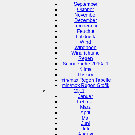
September
Oktober
November
Dezember
Temperatur
Feuchte
Luftdruck
Wind
Windböen
Windrichtung
Regen
Schneehöhe 2010/11
Klima
History
min/max Regen Tabelle
min/max Regen Grafik
2011
Januar
Februar
März
April
Mai
Juni
Juli
August