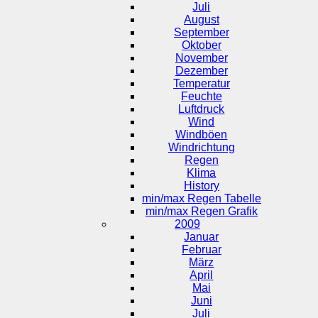
Juli
August
September
Oktober
November
Dezember
Temperatur
Feuchte
Luftdruck
Wind
Windböen
Windrichtung
Regen
Klima
History
min/max Regen Tabelle
min/max Regen Grafik
2009
Januar
Februar
März
April
Mai
Juni
Juli