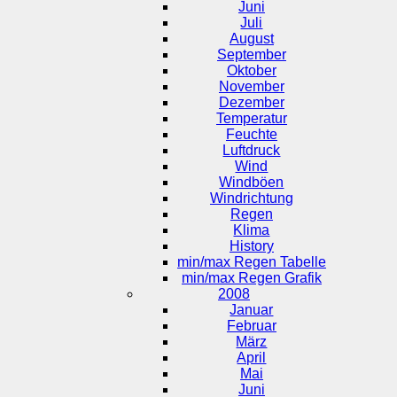
Juni
Juli
August
September
Oktober
November
Dezember
Temperatur
Feuchte
Luftdruck
Wind
Windböen
Windrichtung
Regen
Klima
History
min/max Regen Tabelle
min/max Regen Grafik
2008
Januar
Februar
März
April
Mai
Juni