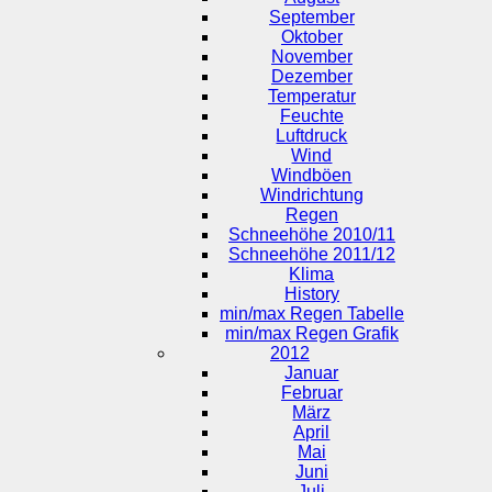
September
Oktober
November
Dezember
Temperatur
Feuchte
Luftdruck
Wind
Windböen
Windrichtung
Regen
Schneehöhe 2010/11
Schneehöhe 2011/12
Klima
History
min/max Regen Tabelle
min/max Regen Grafik
2012
Januar
Februar
März
April
Mai
Juni
Juli