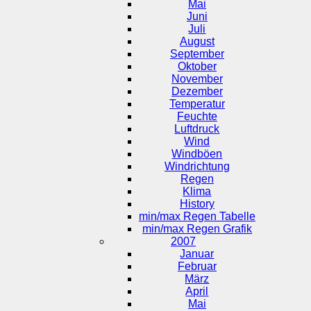
Mai
Juni
Juli
August
September
Oktober
November
Dezember
Temperatur
Feuchte
Luftdruck
Wind
Windböen
Windrichtung
Regen
Klima
History
min/max Regen Tabelle
min/max Regen Grafik
2007
Januar
Februar
März
April
Mai