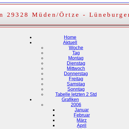
on 29328 Müden/Örtze - Lüneburge
Home
Aktuell
Woche
Tag
Montag
Dienstag
Mittwoch
Donnerstag
Freitag
Samstag
Sonntag
Tabelle letzten 2 Std
Grafiken
2006
Januar
Februar
März
April