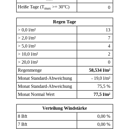
Heiße Tage (T
>= 30°C)
0
max
Regen Tage
> 0,0 l/m²
13
> 2,0 l/m²
7
> 5,0 l/m²
4
> 10,0 l/m²
2
> 20,0 l/m²
0
Regenmenge
58,534 l/m²
Monat Standard-Abweichung
- 19,0 l/m²
Monat Standard-Abweichung
75,5 %
Monat Normal Wert
77,5 l/m²
Verteilung Windstärke
8 Bft
0,00 %
7 Bft
0,00 %