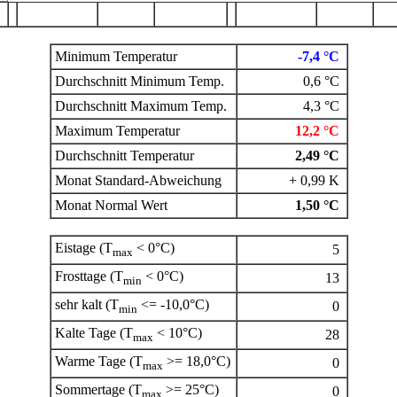
Minimum Temperatur
-7,4 °C
Durchschnitt Minimum Temp.
0,6 °C
Durchschnitt Maximum Temp.
4,3 °C
Maximum Temperatur
12,2 °C
Durchschnitt Temperatur
2,49 °C
Monat Standard-Abweichung
+ 0,99 K
Monat Normal Wert
1,50 °C
Eistage (T
< 0°C)
5
max
Frosttage (T
< 0°C)
13
min
sehr kalt (T
<= -10,0°C)
0
min
Kalte Tage (T
< 10°C)
28
max
Warme Tage (T
>= 18,0°C)
0
max
Sommertage (T
>= 25°C)
0
max