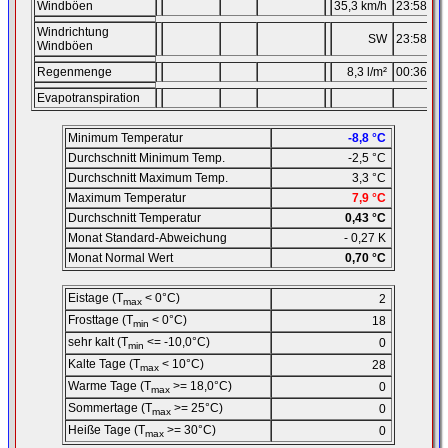
Windböen
35,3 km/h
23:58
08
Windrichtung
SW
23:58
08
Windböen
Regenmenge
8,3 l/m²
00:36
07
Evapotranspiration
Minimum Temperatur
-8,8 °C
Durchschnitt Minimum Temp.
-2,5 °C
Durchschnitt Maximum Temp.
3,3 °C
Maximum Temperatur
7,9 °C
Durchschnitt Temperatur
0,43 °C
Monat Standard-Abweichung
- 0,27 K
Monat Normal Wert
0,70 °C
Eistage (T
< 0°C)
2
max
Frosttage (T
< 0°C)
18
min
sehr kalt (T
<= -10,0°C)
0
min
Kalte Tage (T
< 10°C)
28
max
Warme Tage (T
>= 18,0°C)
0
max
Sommertage (T
>= 25°C)
0
max
Heiße Tage (T
>= 30°C)
0
max