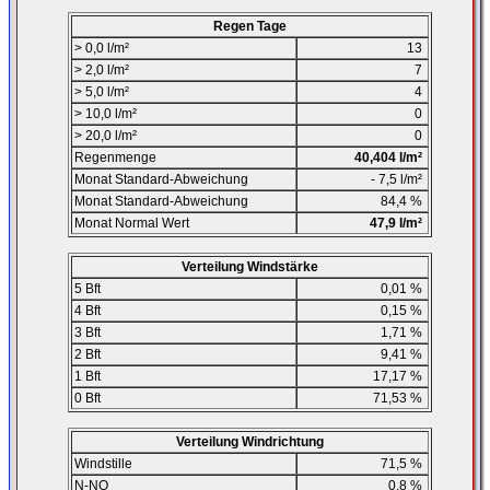
Regen Tage
> 0,0 l/m²
13
> 2,0 l/m²
7
> 5,0 l/m²
4
> 10,0 l/m²
0
> 20,0 l/m²
0
Regenmenge
40,404 l/m²
Monat Standard-Abweichung
- 7,5 l/m²
Monat Standard-Abweichung
84,4 %
Monat Normal Wert
47,9 l/m²
Verteilung Windstärke
5 Bft
0,01 %
4 Bft
0,15 %
3 Bft
1,71 %
2 Bft
9,41 %
1 Bft
17,17 %
0 Bft
71,53 %
Verteilung Windrichtung
Windstille
71,5 %
N-NO
0,8 %