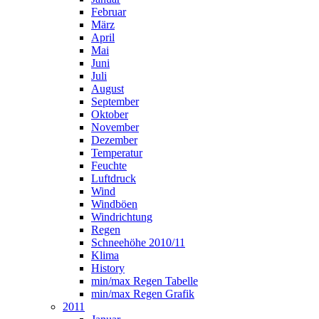
Februar
März
April
Mai
Juni
Juli
August
September
Oktober
November
Dezember
Temperatur
Feuchte
Luftdruck
Wind
Windböen
Windrichtung
Regen
Schneehöhe 2010/11
Klima
History
min/max Regen Tabelle
min/max Regen Grafik
2011