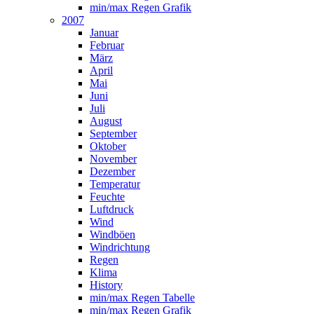
min/max Regen Grafik
2007
Januar
Februar
März
April
Mai
Juni
Juli
August
September
Oktober
November
Dezember
Temperatur
Feuchte
Luftdruck
Wind
Windböen
Windrichtung
Regen
Klima
History
min/max Regen Tabelle
min/max Regen Grafik