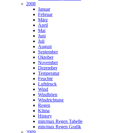
2008
Januar
Februar
März
April
Mai
Juni
Juli
August
September
Oktober
November
Dezember
Temperatur
Feuchte
Luftdruck
Wind
Windböen
Windrichtung
Regen
Klima
History
min/max Regen Tabelle
min/max Regen Grafik
2009