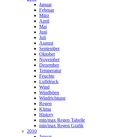
Januar
Februar
März
April
Mai
Juni
Juli
August
September
Oktober
November
Dezember
Temperatur
Feuchte
Luftdruck
Wind
Windböen
Windrichtung
Regen
Klima
History
min/max Regen Tabelle
min/max Regen Grafik
2010
Januar