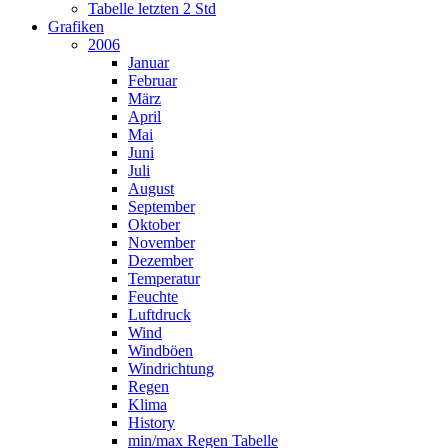
Tabelle letzten 2 Std
Grafiken
2006
Januar
Februar
März
April
Mai
Juni
Juli
August
September
Oktober
November
Dezember
Temperatur
Feuchte
Luftdruck
Wind
Windböen
Windrichtung
Regen
Klima
History
min/max Regen Tabelle