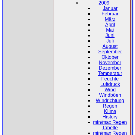
2009
Januar
Februar
März
April
Mai
Juni
Juli
August
September
Oktober
November
Dezember
Temperatur
Feuchte
Luftdruck
Wind
Windböen
Windrichtung
Regen
Klima
History
min/max Regen
Tabelle
min/max Regen