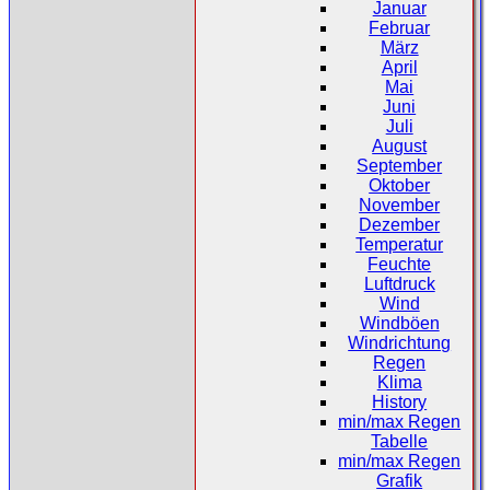
Januar
Februar
März
April
Mai
Juni
Juli
August
September
Oktober
November
Dezember
Temperatur
Feuchte
Luftdruck
Wind
Windböen
Windrichtung
Regen
Klima
History
min/max Regen
Tabelle
min/max Regen
Grafik