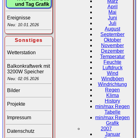
März
und Tag Grafik
April
Mai
Juni
Ereignisse
Juli
Neu: 10.01.2026
August
September
Oktober
Sonstiges
November
Dezember
Wetterstation
Temperatur
Feuchte
Balkonkraftwerk mit
Luftdruck
3200W Speicher
Wind
Windböen
Neu: 02.05.2026
Windrichtung
Regen
Bilder
Klima
History
Projekte
min/max Regen
Tabelle
Impressum
min/max Regen
Grafik
2007
Datenschutz
Januar