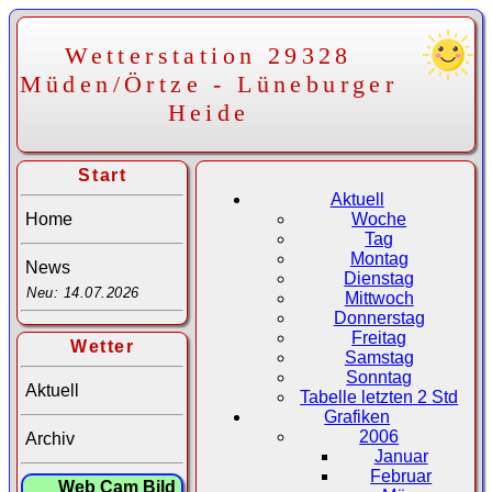
Wetterstation 29328
Müden/Örtze - Lüneburger
Heide
Start
Aktuell
Home
Woche
Tag
Montag
News
Dienstag
Neu: 14.07.2026
Mittwoch
Donnerstag
Freitag
Wetter
Samstag
Sonntag
Aktuell
Tabelle letzten 2 Std
Grafiken
2006
Archiv
Januar
Februar
Web Cam Bild