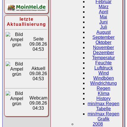
Februar
März
April
Mai
letzte
Juni
Aktuallisierung
Juli
August
September
Seite
Oktober
09.08.26
November
04:53
Dezember
Temperatur
Feuchte
Luftdruck
Aktuell
Wind
09.08.26
Windböen
04:53
Windrichtung
Regen
Klima
Webcam
History
09.08.26
min/max Regen
04:33
Tabelle
min/max Regen
Grafik
2008