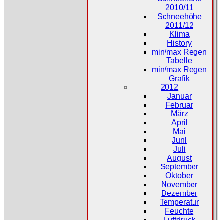
2010/11
Schneehöhe
2011/12
Klima
History
min/max Regen
Tabelle
min/max Regen
Grafik
2012
Januar
Februar
März
April
Mai
Juni
Juli
August
September
Oktober
November
Dezember
Temperatur
Feuchte
Luftdruck