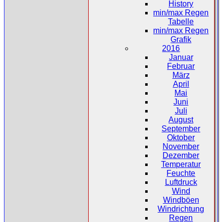
History
min/max Regen
Tabelle
min/max Regen
Grafik
2016
Januar
Februar
März
April
Mai
Juni
Juli
August
September
Oktober
November
Dezember
Temperatur
Feuchte
Luftdruck
Wind
Windböen
Windrichtung
Regen