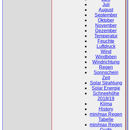
Juli
August
September
Oktober
November
Dezember
Temperatur
Feuchte
Luftdruck
Wind
Windböen
Windrichtung
Regen
Sonnschein
Zeit
Solar Strahlung
Solar Energie
Schneehöhe
2018/19
Klima
History
min/max Regen
Tabelle
min/max Regen
Grafik