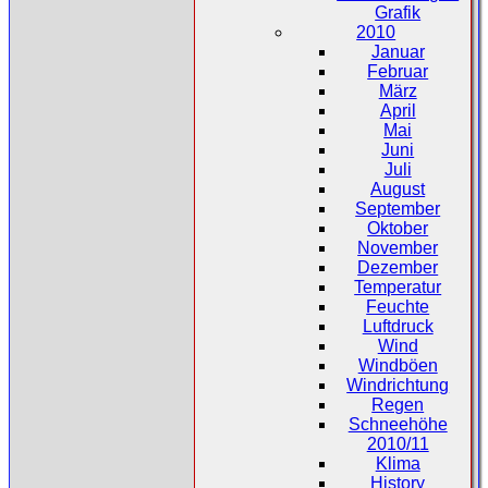
Grafik
2010
Januar
Februar
März
April
Mai
Juni
Juli
August
September
Oktober
November
Dezember
Temperatur
Feuchte
Luftdruck
Wind
Windböen
Windrichtung
Regen
Schneehöhe
2010/11
Klima
History