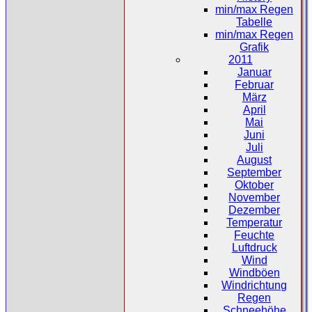
min/max Regen
Tabelle
min/max Regen
Grafik
2011
Januar
Februar
März
April
Mai
Juni
Juli
August
September
Oktober
November
Dezember
Temperatur
Feuchte
Luftdruck
Wind
Windböen
Windrichtung
Regen
Schneehöhe