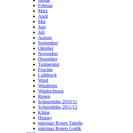
Januar
Februar
März
April
Mai
Juni
Juli
August
September
Oktober
November
Dezember
Temperatur
Feuchte
Luftdruck
Wind
Windböen
Windrichtung
Regen
Schneehöhe 2010/11
Schneehöhe 2011/12
Klima
History
min/max Regen Tabelle
min/max Regen Grafik