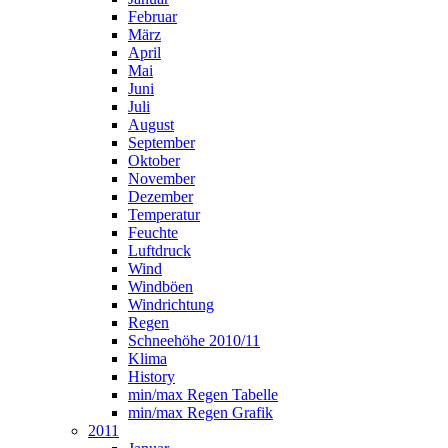
Februar
März
April
Mai
Juni
Juli
August
September
Oktober
November
Dezember
Temperatur
Feuchte
Luftdruck
Wind
Windböen
Windrichtung
Regen
Schneehöhe 2010/11
Klima
History
min/max Regen Tabelle
min/max Regen Grafik
2011