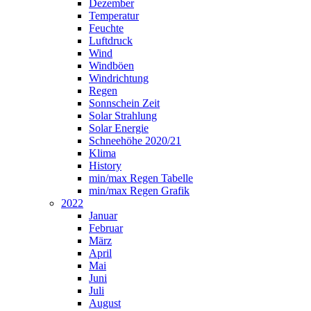
Dezember
Temperatur
Feuchte
Luftdruck
Wind
Windböen
Windrichtung
Regen
Sonnschein Zeit
Solar Strahlung
Solar Energie
Schneehöhe 2020/21
Klima
History
min/max Regen Tabelle
min/max Regen Grafik
2022
Januar
Februar
März
April
Mai
Juni
Juli
August