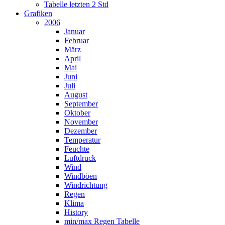
Tabelle letzten 2 Std
Grafiken
2006
Januar
Februar
März
April
Mai
Juni
Juli
August
September
Oktober
November
Dezember
Temperatur
Feuchte
Luftdruck
Wind
Windböen
Windrichtung
Regen
Klima
History
min/max Regen Tabelle