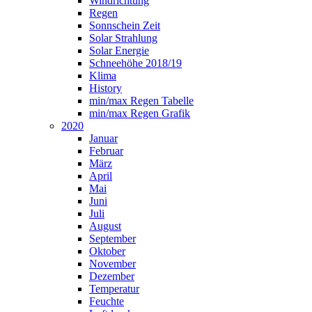
Windrichtung
Regen
Sonnschein Zeit
Solar Strahlung
Solar Energie
Schneehöhe 2018/19
Klima
History
min/max Regen Tabelle
min/max Regen Grafik
2020
Januar
Februar
März
April
Mai
Juni
Juli
August
September
Oktober
November
Dezember
Temperatur
Feuchte