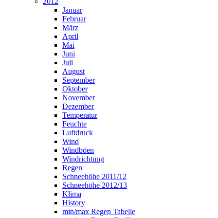
2012
Januar
Februar
März
April
Mai
Juni
Juli
August
September
Oktober
November
Dezember
Temperatur
Feuchte
Luftdruck
Wind
Windböen
Windrichtung
Regen
Schneehöhe 2011/12
Schneehöhe 2012/13
Klima
History
min/max Regen Tabelle