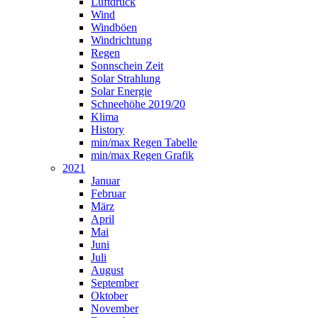
Luftdruck
Wind
Windböen
Windrichtung
Regen
Sonnschein Zeit
Solar Strahlung
Solar Energie
Schneehöhe 2019/20
Klima
History
min/max Regen Tabelle
min/max Regen Grafik
2021
Januar
Februar
März
April
Mai
Juni
Juli
August
September
Oktober
November