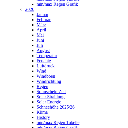
min/max Regen Grafik
2026
Januar
Februar
März
April
Mai
Juni
Juli
August
Temperatur
Feuchte
Luftdruck
Wind
Windböen
Windrichtung
Regen
Sonnschein Zeit
Solar Strahlung
Solar Energie
Schneehöhe 2025/26
Klima
History
min/max Regen Tabelle
min/max Regen Grafik