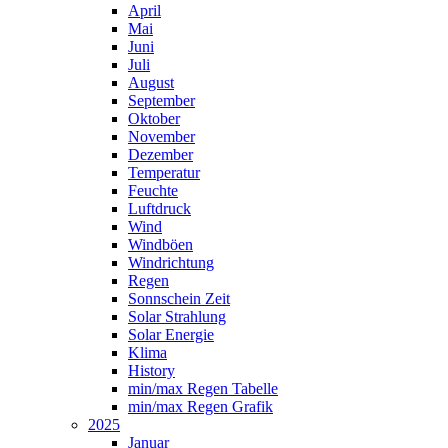
April
Mai
Juni
Juli
August
September
Oktober
November
Dezember
Temperatur
Feuchte
Luftdruck
Wind
Windböen
Windrichtung
Regen
Sonnschein Zeit
Solar Strahlung
Solar Energie
Klima
History
min/max Regen Tabelle
min/max Regen Grafik
2025
Januar