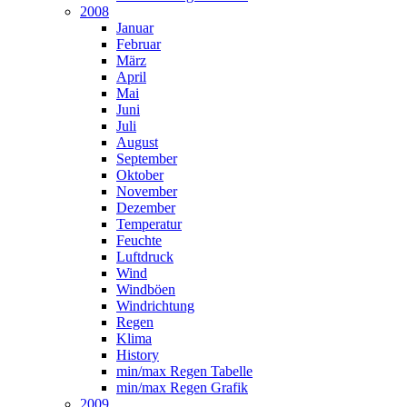
2008
Januar
Februar
März
April
Mai
Juni
Juli
August
September
Oktober
November
Dezember
Temperatur
Feuchte
Luftdruck
Wind
Windböen
Windrichtung
Regen
Klima
History
min/max Regen Tabelle
min/max Regen Grafik
2009