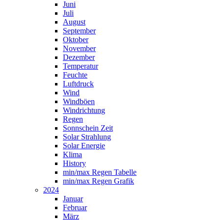
Juni
Juli
August
September
Oktober
November
Dezember
Temperatur
Feuchte
Luftdruck
Wind
Windböen
Windrichtung
Regen
Sonnschein Zeit
Solar Strahlung
Solar Energie
Klima
History
min/max Regen Tabelle
min/max Regen Grafik
2024
Januar
Februar
März