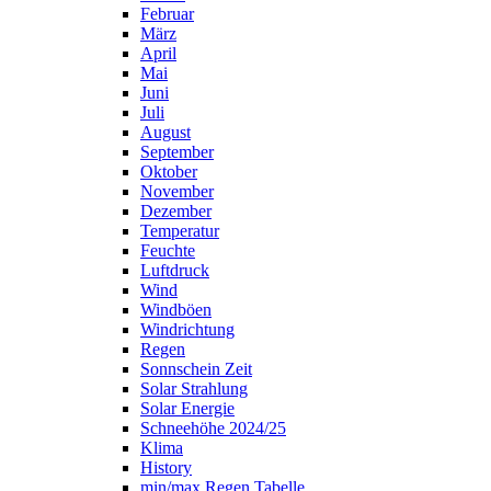
Februar
März
April
Mai
Juni
Juli
August
September
Oktober
November
Dezember
Temperatur
Feuchte
Luftdruck
Wind
Windböen
Windrichtung
Regen
Sonnschein Zeit
Solar Strahlung
Solar Energie
Schneehöhe 2024/25
Klima
History
min/max Regen Tabelle