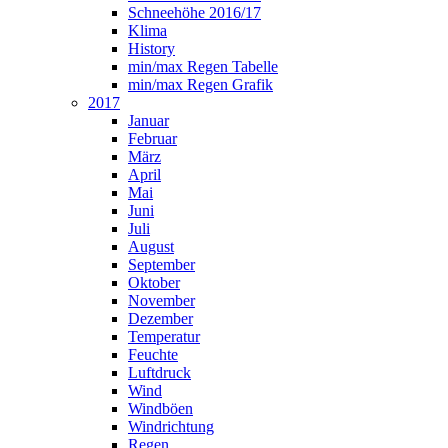
Schneehöhe 2016/17
Klima
History
min/max Regen Tabelle
min/max Regen Grafik
2017
Januar
Februar
März
April
Mai
Juni
Juli
August
September
Oktober
November
Dezember
Temperatur
Feuchte
Luftdruck
Wind
Windböen
Windrichtung
Regen