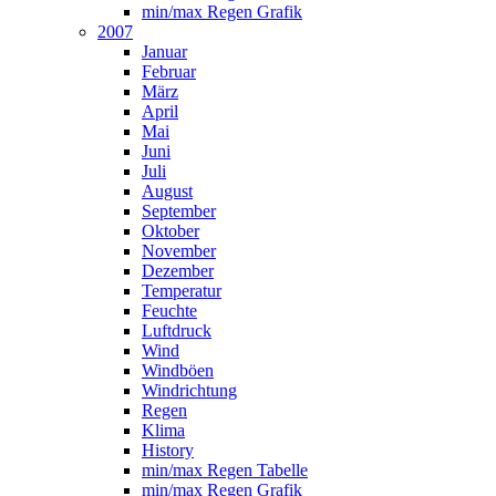
min/max Regen Grafik
2007
Januar
Februar
März
April
Mai
Juni
Juli
August
September
Oktober
November
Dezember
Temperatur
Feuchte
Luftdruck
Wind
Windböen
Windrichtung
Regen
Klima
History
min/max Regen Tabelle
min/max Regen Grafik