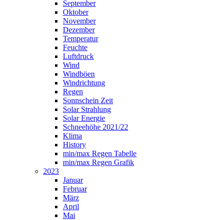
September
Oktober
November
Dezember
Temperatur
Feuchte
Luftdruck
Wind
Windböen
Windrichtung
Regen
Sonnschein Zeit
Solar Strahlung
Solar Energie
Schneehöhe 2021/22
Klima
History
min/max Regen Tabelle
min/max Regen Grafik
2023
Januar
Februar
März
April
Mai