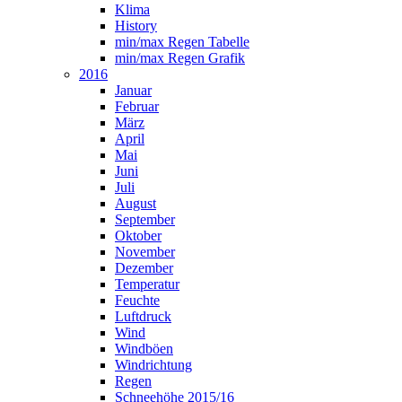
Klima
History
min/max Regen Tabelle
min/max Regen Grafik
2016
Januar
Februar
März
April
Mai
Juni
Juli
August
September
Oktober
November
Dezember
Temperatur
Feuchte
Luftdruck
Wind
Windböen
Windrichtung
Regen
Schneehöhe 2015/16