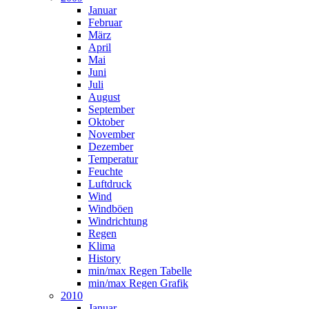
Januar
Februar
März
April
Mai
Juni
Juli
August
September
Oktober
November
Dezember
Temperatur
Feuchte
Luftdruck
Wind
Windböen
Windrichtung
Regen
Klima
History
min/max Regen Tabelle
min/max Regen Grafik
2010
Januar