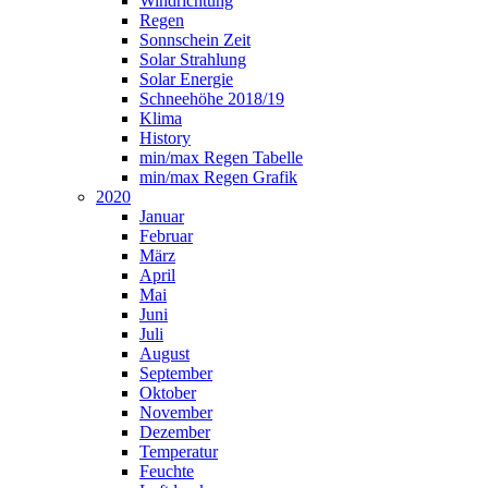
Windrichtung
Regen
Sonnschein Zeit
Solar Strahlung
Solar Energie
Schneehöhe 2018/19
Klima
History
min/max Regen Tabelle
min/max Regen Grafik
2020
Januar
Februar
März
April
Mai
Juni
Juli
August
September
Oktober
November
Dezember
Temperatur
Feuchte