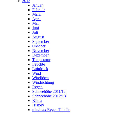
2012
Januar
Februar
März
April
Mai
Juni
Juli
August
September
Oktober
November
Dezember
Temperatur
Feuchte
Luftdruck
Wind
Windböen
Windrichtung
Regen
Schneehöhe 2011/12
Schneehöhe 2012/13
Klima
History
min/max Regen Tabelle