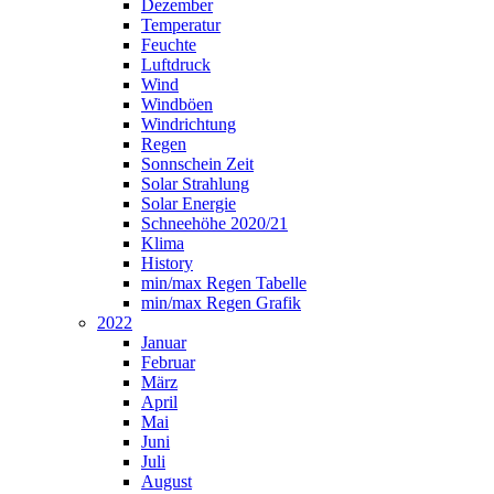
Dezember
Temperatur
Feuchte
Luftdruck
Wind
Windböen
Windrichtung
Regen
Sonnschein Zeit
Solar Strahlung
Solar Energie
Schneehöhe 2020/21
Klima
History
min/max Regen Tabelle
min/max Regen Grafik
2022
Januar
Februar
März
April
Mai
Juni
Juli
August