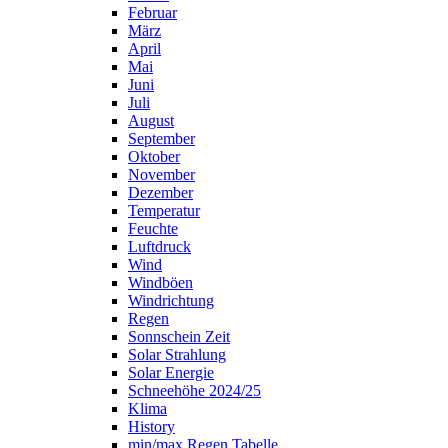
Februar
März
April
Mai
Juni
Juli
August
September
Oktober
November
Dezember
Temperatur
Feuchte
Luftdruck
Wind
Windböen
Windrichtung
Regen
Sonnschein Zeit
Solar Strahlung
Solar Energie
Schneehöhe 2024/25
Klima
History
min/max Regen Tabelle