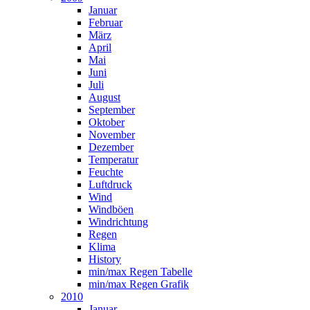
Januar
Februar
März
April
Mai
Juni
Juli
August
September
Oktober
November
Dezember
Temperatur
Feuchte
Luftdruck
Wind
Windböen
Windrichtung
Regen
Klima
History
min/max Regen Tabelle
min/max Regen Grafik
2010
Januar