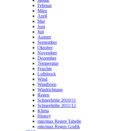
Januar
Februar
März
April
Mai
Juni
Juli
August
September
Oktober
November
Dezember
Temperatur
Feuchte
Luftdruck
Wind
Windböen
Windrichtung
Regen
Schneehöhe 2010/11
Schneehöhe 2011/12
Klima
History
min/max Regen Tabelle
min/max Regen Grafik