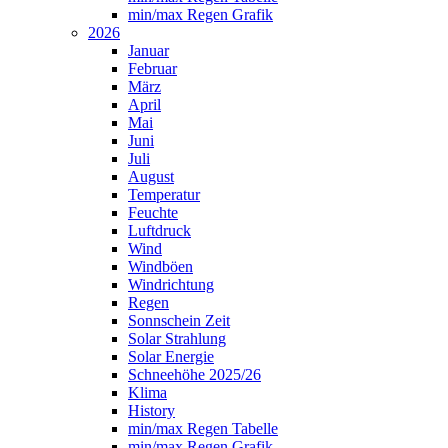
min/max Regen Grafik
2026
Januar
Februar
März
April
Mai
Juni
Juli
August
Temperatur
Feuchte
Luftdruck
Wind
Windböen
Windrichtung
Regen
Sonnschein Zeit
Solar Strahlung
Solar Energie
Schneehöhe 2025/26
Klima
History
min/max Regen Tabelle
min/max Regen Grafik