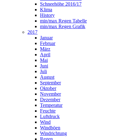
Schneehöhe 2016/17
Klima
History
min/max Regen Tabelle
min/max Regen Grafik
2017
Januar
Februar
März
April
Mai
Juni
Juli
August
September
Oktober
November
Dezember
Temperatur
Feuchte
Luftdruck
Wind
Windböen
Windrichtung
Regen