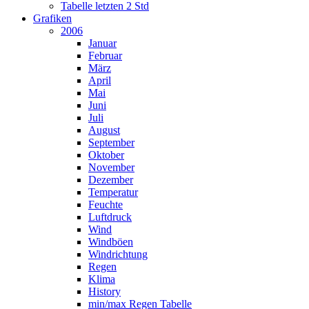
Tabelle letzten 2 Std
Grafiken
2006
Januar
Februar
März
April
Mai
Juni
Juli
August
September
Oktober
November
Dezember
Temperatur
Feuchte
Luftdruck
Wind
Windböen
Windrichtung
Regen
Klima
History
min/max Regen Tabelle