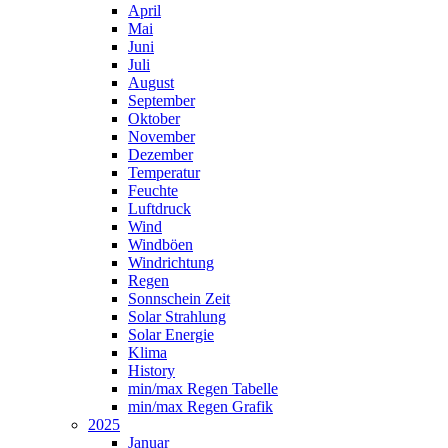
April
Mai
Juni
Juli
August
September
Oktober
November
Dezember
Temperatur
Feuchte
Luftdruck
Wind
Windböen
Windrichtung
Regen
Sonnschein Zeit
Solar Strahlung
Solar Energie
Klima
History
min/max Regen Tabelle
min/max Regen Grafik
2025
Januar