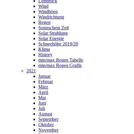
Luftdruck
Wind
Windböen
Windrichtung
Regen
Sonnschein Zeit
Solar Strahlung
Solar Energie
Schneehöhe 2019/20
Klima
History
min/max Regen Tabelle
min/max Regen Grafik
2021
Januar
Februar
März
April
Mai
Juni
Juli
August
September
Oktober
November