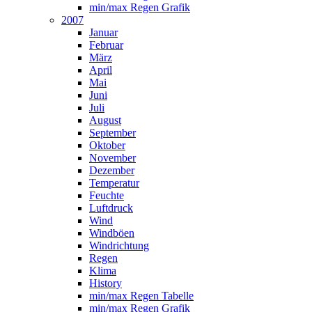
min/max Regen Grafik
2007
Januar
Februar
März
April
Mai
Juni
Juli
August
September
Oktober
November
Dezember
Temperatur
Feuchte
Luftdruck
Wind
Windböen
Windrichtung
Regen
Klima
History
min/max Regen Tabelle
min/max Regen Grafik