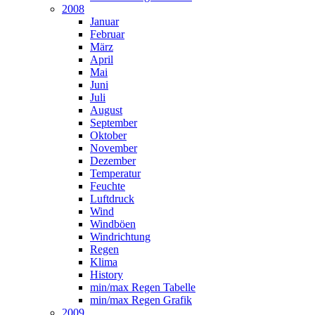
2008
Januar
Februar
März
April
Mai
Juni
Juli
August
September
Oktober
November
Dezember
Temperatur
Feuchte
Luftdruck
Wind
Windböen
Windrichtung
Regen
Klima
History
min/max Regen Tabelle
min/max Regen Grafik
2009