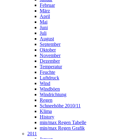
Februar
März
April
Mai
Juni
Juli
August
September
Oktober
November
Dezember
Temperatur
Feuchte
Luftdruck
Wind
Windböen
Windrichtung
Regen
Schneehöhe 2010/11
Klima
History
min/max Regen Tabelle
min/max Regen Grafik
2011