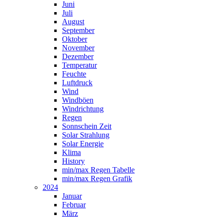
Juni
Juli
August
September
Oktober
November
Dezember
Temperatur
Feuchte
Luftdruck
Wind
Windböen
Windrichtung
Regen
Sonnschein Zeit
Solar Strahlung
Solar Energie
Klima
History
min/max Regen Tabelle
min/max Regen Grafik
2024
Januar
Februar
März