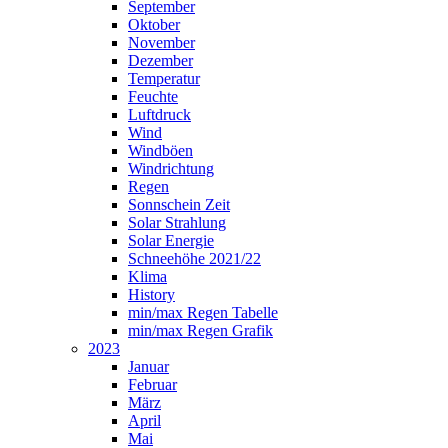
September
Oktober
November
Dezember
Temperatur
Feuchte
Luftdruck
Wind
Windböen
Windrichtung
Regen
Sonnschein Zeit
Solar Strahlung
Solar Energie
Schneehöhe 2021/22
Klima
History
min/max Regen Tabelle
min/max Regen Grafik
2023
Januar
Februar
März
April
Mai