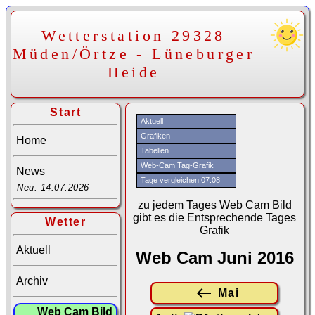
Wetterstation 29328
Müden/Örtze - Lüneburger
Heide
Start
Aktuell
Grafiken
Home
Tabellen
Web-Cam Tag-Grafik
News
Tage vergleichen 07.08
Neu: 14.07.2026
zu jedem Tages Web Cam Bild
gibt es die Entsprechende Tages
Wetter
Grafik
Aktuell
Web Cam Juni 2016
Archiv
Mai
Web Cam Bild