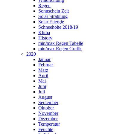
Windrichtung
Regen
Sonnschein Zeit
Solar Strahlung
Solar Energie
Schneehöhe 2018/19
Klima
History
min/max Regen Tabelle
min/max Regen Grafik
2020
Januar
Februar
März
April
Mai
Juni
Juli
August
September
Oktober
November
Dezember
Temperatur
Feuchte