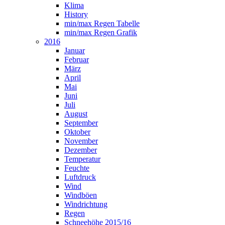
Klima
History
min/max Regen Tabelle
min/max Regen Grafik
2016
Januar
Februar
März
April
Mai
Juni
Juli
August
September
Oktober
November
Dezember
Temperatur
Feuchte
Luftdruck
Wind
Windböen
Windrichtung
Regen
Schneehöhe 2015/16