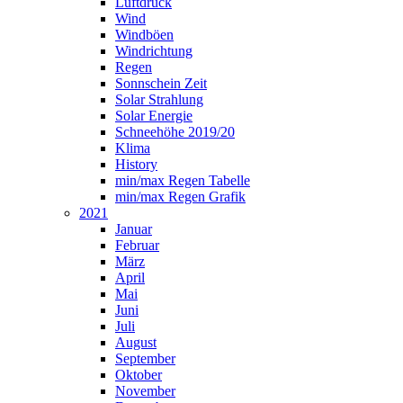
Luftdruck
Wind
Windböen
Windrichtung
Regen
Sonnschein Zeit
Solar Strahlung
Solar Energie
Schneehöhe 2019/20
Klima
History
min/max Regen Tabelle
min/max Regen Grafik
2021
Januar
Februar
März
April
Mai
Juni
Juli
August
September
Oktober
November