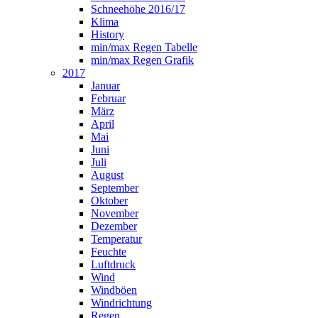
Schneehöhe 2016/17
Klima
History
min/max Regen Tabelle
min/max Regen Grafik
2017
Januar
Februar
März
April
Mai
Juni
Juli
August
September
Oktober
November
Dezember
Temperatur
Feuchte
Luftdruck
Wind
Windböen
Windrichtung
Regen