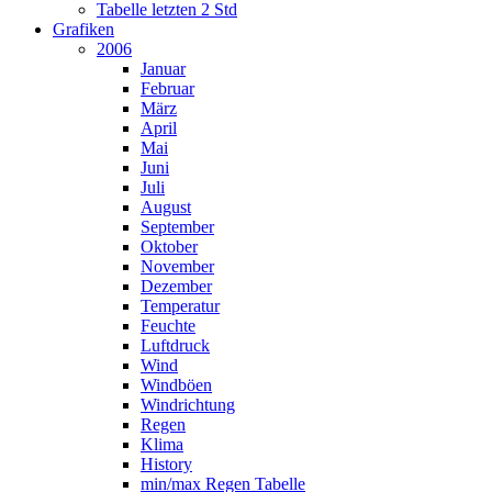
Tabelle letzten 2 Std
Grafiken
2006
Januar
Februar
März
April
Mai
Juni
Juli
August
September
Oktober
November
Dezember
Temperatur
Feuchte
Luftdruck
Wind
Windböen
Windrichtung
Regen
Klima
History
min/max Regen Tabelle