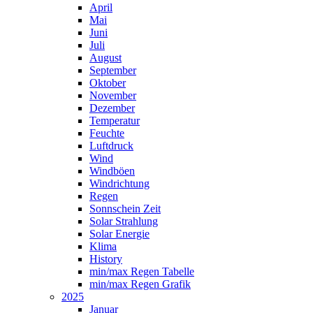
April
Mai
Juni
Juli
August
September
Oktober
November
Dezember
Temperatur
Feuchte
Luftdruck
Wind
Windböen
Windrichtung
Regen
Sonnschein Zeit
Solar Strahlung
Solar Energie
Klima
History
min/max Regen Tabelle
min/max Regen Grafik
2025
Januar