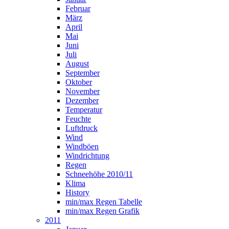
Februar
März
April
Mai
Juni
Juli
August
September
Oktober
November
Dezember
Temperatur
Feuchte
Luftdruck
Wind
Windböen
Windrichtung
Regen
Schneehöhe 2010/11
Klima
History
min/max Regen Tabelle
min/max Regen Grafik
2011