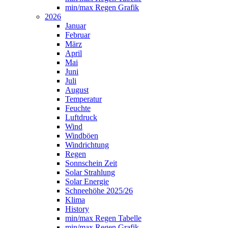
min/max Regen Grafik
2026
Januar
Februar
März
April
Mai
Juni
Juli
August
Temperatur
Feuchte
Luftdruck
Wind
Windböen
Windrichtung
Regen
Sonnschein Zeit
Solar Strahlung
Solar Energie
Schneehöhe 2025/26
Klima
History
min/max Regen Tabelle
min/max Regen Grafik