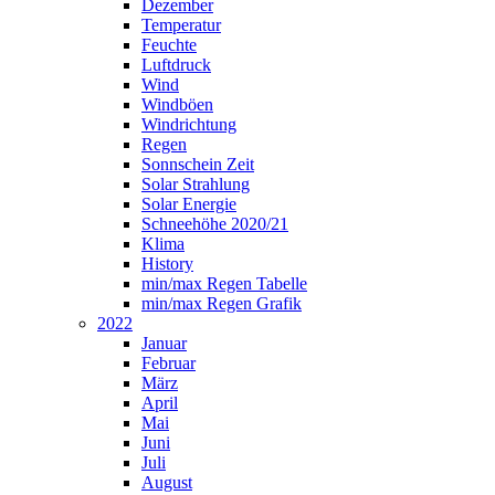
Dezember
Temperatur
Feuchte
Luftdruck
Wind
Windböen
Windrichtung
Regen
Sonnschein Zeit
Solar Strahlung
Solar Energie
Schneehöhe 2020/21
Klima
History
min/max Regen Tabelle
min/max Regen Grafik
2022
Januar
Februar
März
April
Mai
Juni
Juli
August