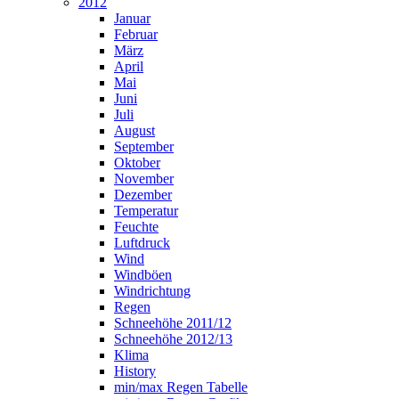
2012
Januar
Februar
März
April
Mai
Juni
Juli
August
September
Oktober
November
Dezember
Temperatur
Feuchte
Luftdruck
Wind
Windböen
Windrichtung
Regen
Schneehöhe 2011/12
Schneehöhe 2012/13
Klima
History
min/max Regen Tabelle