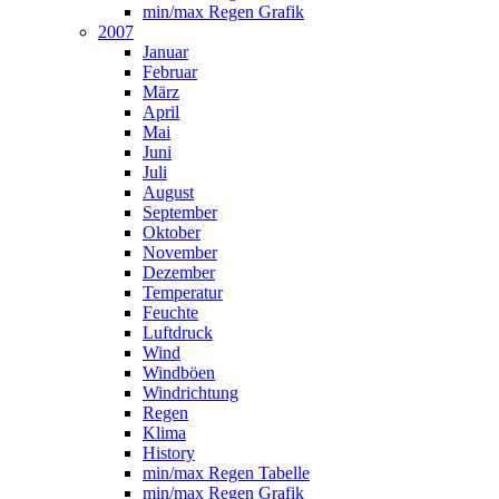
min/max Regen Grafik
2007
Januar
Februar
März
April
Mai
Juni
Juli
August
September
Oktober
November
Dezember
Temperatur
Feuchte
Luftdruck
Wind
Windböen
Windrichtung
Regen
Klima
History
min/max Regen Tabelle
min/max Regen Grafik