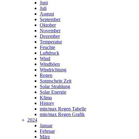
Juni
Juli
August
September
Oktober
November
Dezember
Temperatur
Feuchte
Luftdruck
Wind
Windböen
Windrichtung
Regen
Sonnschein Zeit
Solar Strahlung
Solar Energie
Klima
History
min/max Regen Tabelle
min/max Regen Grafik
2024
Januar
Februar
März