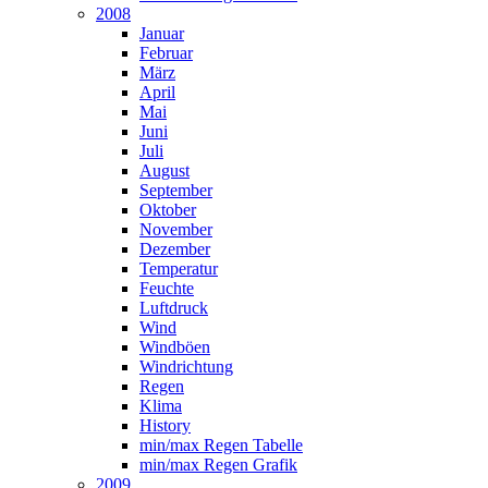
2008
Januar
Februar
März
April
Mai
Juni
Juli
August
September
Oktober
November
Dezember
Temperatur
Feuchte
Luftdruck
Wind
Windböen
Windrichtung
Regen
Klima
History
min/max Regen Tabelle
min/max Regen Grafik
2009