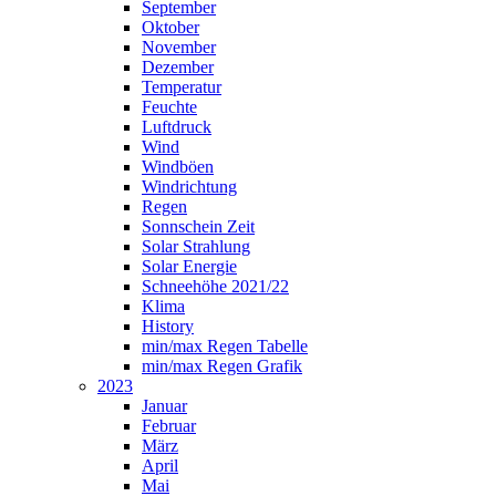
September
Oktober
November
Dezember
Temperatur
Feuchte
Luftdruck
Wind
Windböen
Windrichtung
Regen
Sonnschein Zeit
Solar Strahlung
Solar Energie
Schneehöhe 2021/22
Klima
History
min/max Regen Tabelle
min/max Regen Grafik
2023
Januar
Februar
März
April
Mai