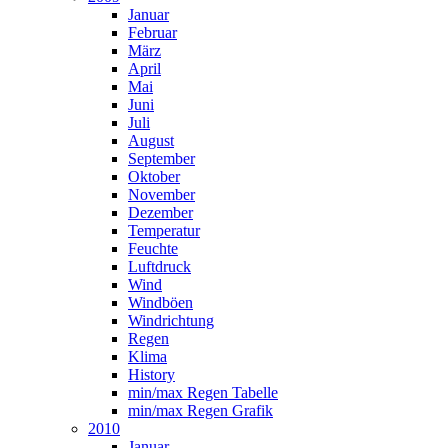
Januar
Februar
März
April
Mai
Juni
Juli
August
September
Oktober
November
Dezember
Temperatur
Feuchte
Luftdruck
Wind
Windböen
Windrichtung
Regen
Klima
History
min/max Regen Tabelle
min/max Regen Grafik
2010
Januar