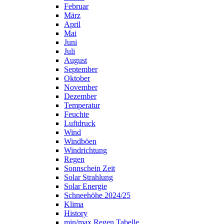
Februar
März
April
Mai
Juni
Juli
August
September
Oktober
November
Dezember
Temperatur
Feuchte
Luftdruck
Wind
Windböen
Windrichtung
Regen
Sonnschein Zeit
Solar Strahlung
Solar Energie
Schneehöhe 2024/25
Klima
History
min/max Regen Tabelle