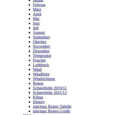
Januar
Februar
März
April
Mai
Juni
Juli
August
September
Oktober
November
Dezember
Temperatur
Feuchte
Luftdruck
Wind
Windböen
Windrichtung
Regen
Schneehöhe 2010/11
Schneehöhe 2011/12
Klima
History
min/max Regen Tabelle
min/max Regen Grafik