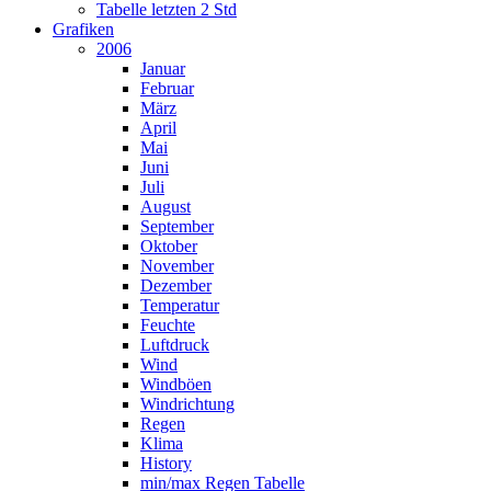
Tabelle letzten 2 Std
Grafiken
2006
Januar
Februar
März
April
Mai
Juni
Juli
August
September
Oktober
November
Dezember
Temperatur
Feuchte
Luftdruck
Wind
Windböen
Windrichtung
Regen
Klima
History
min/max Regen Tabelle