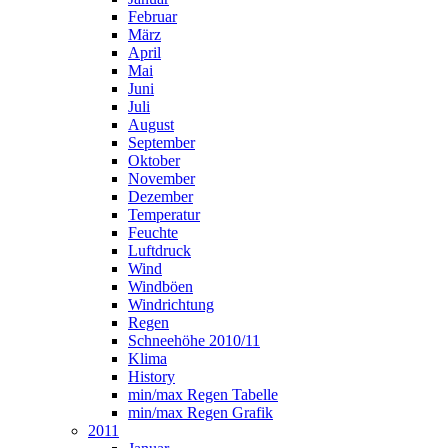
Februar
März
April
Mai
Juni
Juli
August
September
Oktober
November
Dezember
Temperatur
Feuchte
Luftdruck
Wind
Windböen
Windrichtung
Regen
Schneehöhe 2010/11
Klima
History
min/max Regen Tabelle
min/max Regen Grafik
2011