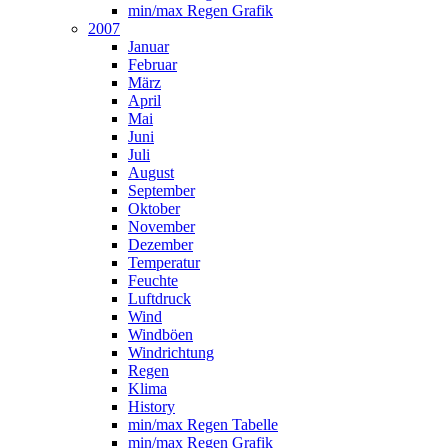
min/max Regen Grafik
2007
Januar
Februar
März
April
Mai
Juni
Juli
August
September
Oktober
November
Dezember
Temperatur
Feuchte
Luftdruck
Wind
Windböen
Windrichtung
Regen
Klima
History
min/max Regen Tabelle
min/max Regen Grafik