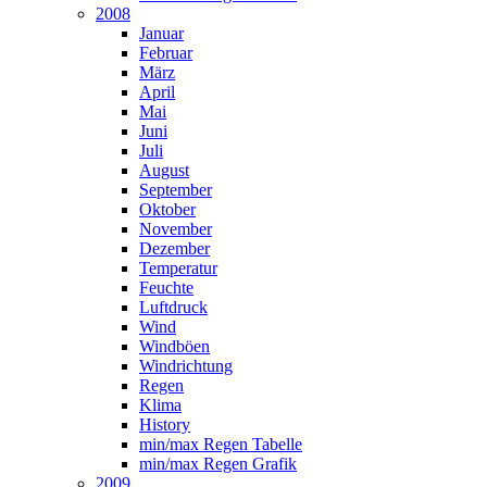
2008
Januar
Februar
März
April
Mai
Juni
Juli
August
September
Oktober
November
Dezember
Temperatur
Feuchte
Luftdruck
Wind
Windböen
Windrichtung
Regen
Klima
History
min/max Regen Tabelle
min/max Regen Grafik
2009