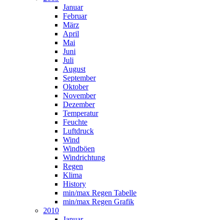
Januar
Februar
März
April
Mai
Juni
Juli
August
September
Oktober
November
Dezember
Temperatur
Feuchte
Luftdruck
Wind
Windböen
Windrichtung
Regen
Klima
History
min/max Regen Tabelle
min/max Regen Grafik
2010
Januar