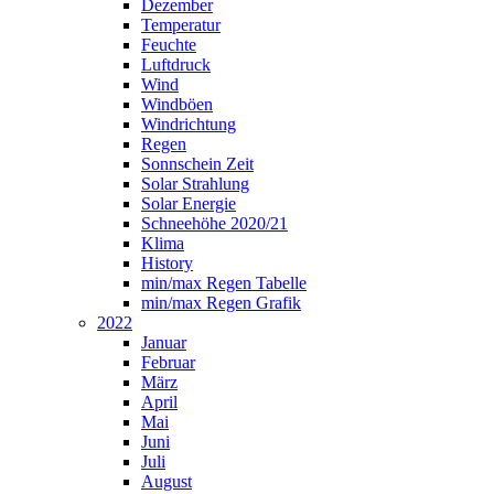
Dezember
Temperatur
Feuchte
Luftdruck
Wind
Windböen
Windrichtung
Regen
Sonnschein Zeit
Solar Strahlung
Solar Energie
Schneehöhe 2020/21
Klima
History
min/max Regen Tabelle
min/max Regen Grafik
2022
Januar
Februar
März
April
Mai
Juni
Juli
August