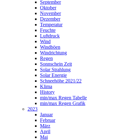
September
Oktober
November
Dezember
Temperatur
Feuchte
Luftdruck
Wind
Windböen
Windrichtung
Regen
Sonnschein Zeit
Solar Strahlung
Solar Energie
Schneehöhe 2021/22
Klima
History
min/max Regen Tabelle
min/max Regen Grafik
2023
Januar
Februar
März
April
Mai