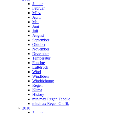
Januar
Februar
März
April
Mai
Juni
Juli
August
September
Oktober
November
Dezember
Temperatur
Feuchte
Luftdruck
Wind
Windböen
Windrichtung
Regen
Klima
History
min/max Regen Tabelle
min/max Regen Grafik
2010
Januar