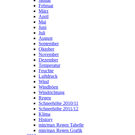
Januar
Februar
März
April
Mai
Juni
Juli
August
September
Oktober
November
Dezember
Temperatur
Feuchte
Luftdruck
Wind
Windböen
Windrichtung
Regen
Schneehöhe 2010/11
Schneehöhe 2011/12
Klima
History
min/max Regen Tabelle
min/max Regen Grafik