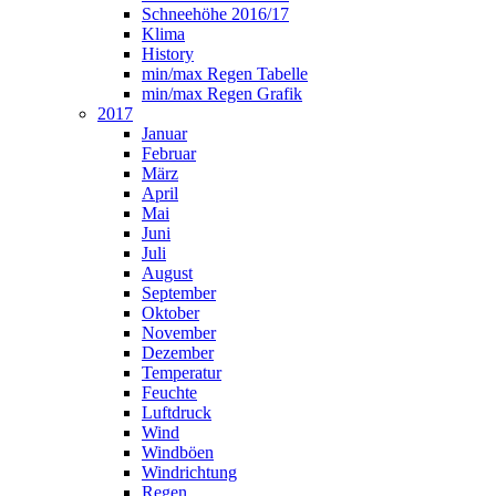
Schneehöhe 2016/17
Klima
History
min/max Regen Tabelle
min/max Regen Grafik
2017
Januar
Februar
März
April
Mai
Juni
Juli
August
September
Oktober
November
Dezember
Temperatur
Feuchte
Luftdruck
Wind
Windböen
Windrichtung
Regen