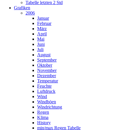
Tabelle letzten 2 Std
Grafiken
2006
Januar
Februar
März
April
Mai
Juni
Juli
August
September
Oktober
November
Dezember
Temperatur
Feuchte
Luftdruck
Wind
Windböen
Windrichtung
Regen
Klima
History
min/max Regen Tabelle