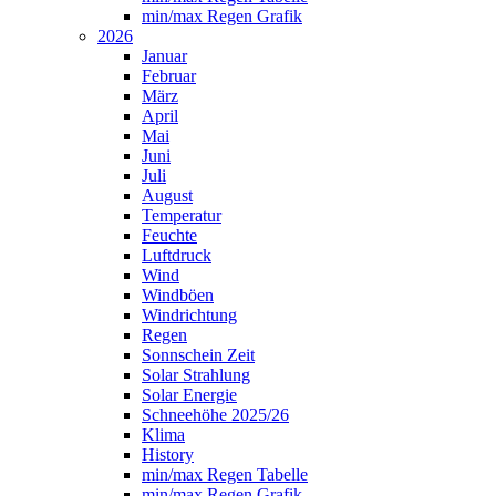
min/max Regen Grafik
2026
Januar
Februar
März
April
Mai
Juni
Juli
August
Temperatur
Feuchte
Luftdruck
Wind
Windböen
Windrichtung
Regen
Sonnschein Zeit
Solar Strahlung
Solar Energie
Schneehöhe 2025/26
Klima
History
min/max Regen Tabelle
min/max Regen Grafik