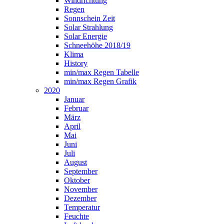
Windrichtung
Regen
Sonnschein Zeit
Solar Strahlung
Solar Energie
Schneehöhe 2018/19
Klima
History
min/max Regen Tabelle
min/max Regen Grafik
2020
Januar
Februar
März
April
Mai
Juni
Juli
August
September
Oktober
November
Dezember
Temperatur
Feuchte