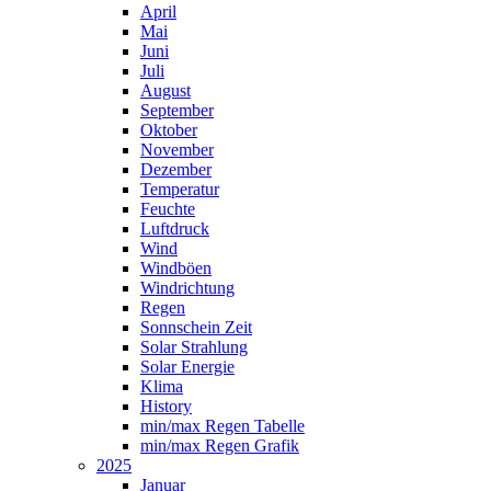
April
Mai
Juni
Juli
August
September
Oktober
November
Dezember
Temperatur
Feuchte
Luftdruck
Wind
Windböen
Windrichtung
Regen
Sonnschein Zeit
Solar Strahlung
Solar Energie
Klima
History
min/max Regen Tabelle
min/max Regen Grafik
2025
Januar