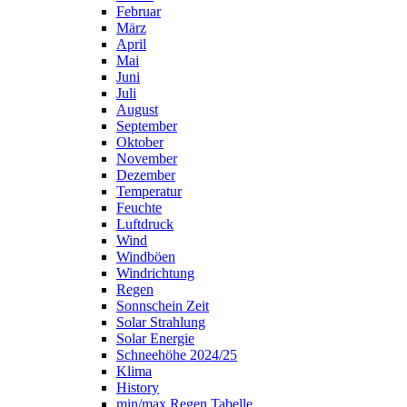
Februar
März
April
Mai
Juni
Juli
August
September
Oktober
November
Dezember
Temperatur
Feuchte
Luftdruck
Wind
Windböen
Windrichtung
Regen
Sonnschein Zeit
Solar Strahlung
Solar Energie
Schneehöhe 2024/25
Klima
History
min/max Regen Tabelle