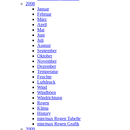
2008
Januar
Februar
März
April
Mai
Juni
Juli
August
September
Oktober
November
Dezember
Temperatur
Feuchte
Luftdruck
Wind
Windböen
Windrichtung
Regen
Klima
History
min/max Regen Tabelle
min/max Regen Grafik
2009