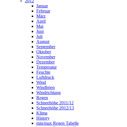
2012
Januar
Februar
März
April
Mai
Juni
Juli
August
September
Oktober
November
Dezember
Temperatur
Feuchte
Luftdruck
Wind
Windböen
Windrichtung
Regen
Schneehöhe 2011/12
Schneehöhe 2012/13
Klima
History
min/max Regen Tabelle