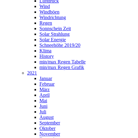
Luftdruck
Wind
Windböen
Windrichtung
Regen
Sonnschein Zeit
Solar Strahlung
Solar Energie
Schneehöhe 2019/20
Klima
History
min/max Regen Tabelle
min/max Regen Grafik
2021
Januar
Februar
März
April
Mai
Juni
Juli
August
September
Oktober
November