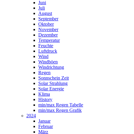
Juni
Juli
August
September
Oktober
November
Dezember
Temperatur
Feuchte
Luftdruck
Wind
Windböen
Windrichtung
Regen
Sonnschein Zeit
Solar Strahlung
Solar Energie
Klima
History
min/max Regen Tabelle
min/max Regen Grafik
2024
Januar
Februar
März