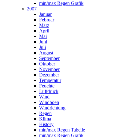
min/max Regen Grafik
2007
Januar
Februar
März
April
Mai
Juni
Juli
August
September
Oktober
November
Dezember
Temperatur
Feuchte
Luftdruck
Wind
Windböen
Windrichtung
Regen
Klima
History
min/max Regen Tabelle
min/max Regen Grafik