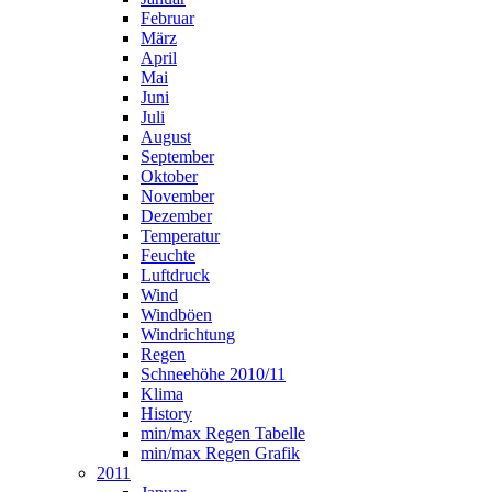
Februar
März
April
Mai
Juni
Juli
August
September
Oktober
November
Dezember
Temperatur
Feuchte
Luftdruck
Wind
Windböen
Windrichtung
Regen
Schneehöhe 2010/11
Klima
History
min/max Regen Tabelle
min/max Regen Grafik
2011