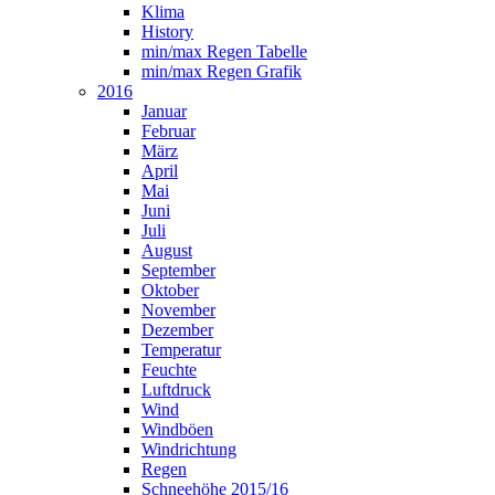
Klima
History
min/max Regen Tabelle
min/max Regen Grafik
2016
Januar
Februar
März
April
Mai
Juni
Juli
August
September
Oktober
November
Dezember
Temperatur
Feuchte
Luftdruck
Wind
Windböen
Windrichtung
Regen
Schneehöhe 2015/16