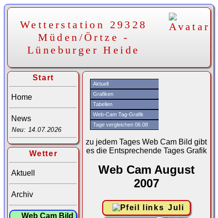
Wetterstation 29328
Müden/Örtze -
Lüneburger Heide
Start
Aktuell
Grafiken
Home
Tabellen
Web-Cam Tag-Grafik
News
Tage vergleichen 06.08
Neu: 14.07.2026
zu jedem Tages Web Cam Bild gibt
es die Entsprechende Tages Grafik
Wetter
Web Cam August
Aktuell
2007
Archiv
Juli
Web Cam Bild