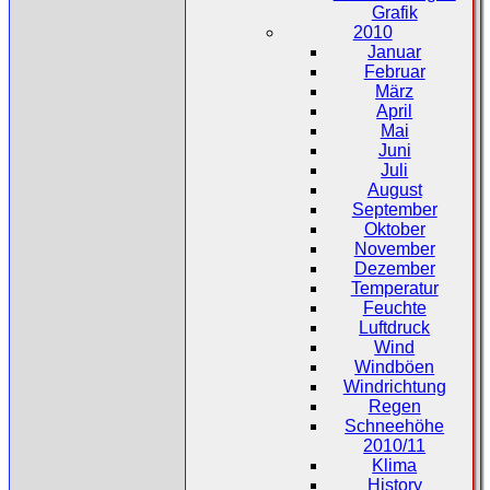
Grafik
2010
Januar
Februar
März
April
Mai
Juni
Juli
August
September
Oktober
November
Dezember
Temperatur
Feuchte
Luftdruck
Wind
Windböen
Windrichtung
Regen
Schneehöhe
2010/11
Klima
History