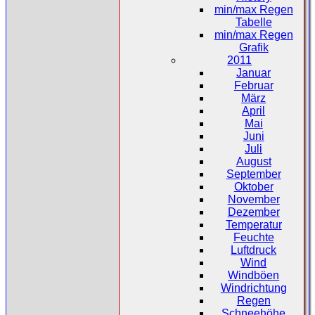
min/max Regen
Tabelle
min/max Regen
Grafik
2011
Januar
Februar
März
April
Mai
Juni
Juli
August
September
Oktober
November
Dezember
Temperatur
Feuchte
Luftdruck
Wind
Windböen
Windrichtung
Regen
Schneehöhe