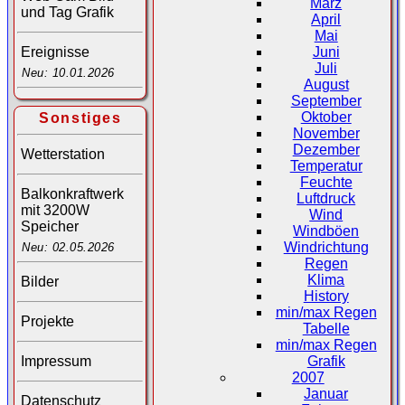
März
und Tag Grafik
April
Mai
Juni
Ereignisse
Juli
Neu: 10.01.2026
August
September
Oktober
Sonstiges
November
Dezember
Wetterstation
Temperatur
Feuchte
Balkonkraftwerk
Luftdruck
mit 3200W
Wind
Speicher
Windböen
Windrichtung
Neu: 02.05.2026
Regen
Klima
Bilder
History
min/max Regen
Projekte
Tabelle
min/max Regen
Impressum
Grafik
2007
Januar
Datenschutz