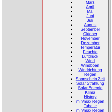
März
April
Mai
Juni
Juli
August
September
Oktober
November
Dezember
Temperatur
Feuchte
Luftdruck
Wind
Windböen
Windrichtung
Regen
Sonnschein Zeit
Solar Strahlung
Solar Energie
Klima
History
min/max Regen
Tabelle
min/max Regen