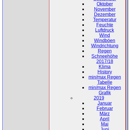
Oktober
November
Dezember
Temperatur
Feuchte
Luftdruck
Wind
Windböen
Windrichtung
Regen
Schneehöhe
2017/18
Klima
History
min/max Regen
Tabelle
min/max Regen
Grafik
2019
Januar
Februar
März
April
Mai
Juni