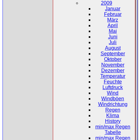
2009
Januar
Februar
März
April
Mai
Juni
Juli
August
September
Oktober
November
Dezember
Temperatur
Feuchte
Luftdruck
Wind
Windböen
Windrichtung
Regen
Klima
History
min/max Regen
Tabelle
min/max Regen