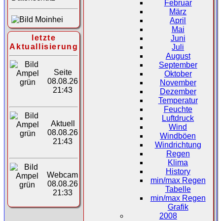
Februar
März
April
Mai
letzte
Juni
Aktuallisierung
Juli
August
September
Seite
Oktober
08.08.26
November
21:43
Dezember
Temperatur
Feuchte
Luftdruck
Aktuell
Wind
08.08.26
Windböen
21:43
Windrichtung
Regen
Klima
History
Webcam
min/max Regen
08.08.26
Tabelle
21:33
min/max Regen
Grafik
2008