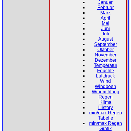
Januar
Februar
März
April
Mai
Juni
Juli
August
September
Oktober
November
Dezember
Temperatur
Feuchte
Luftdruck
Wind
Windböen
Windrichtung
Regen
Klima
History
min/max Regen
Tabelle
min/max Regen
Grafik