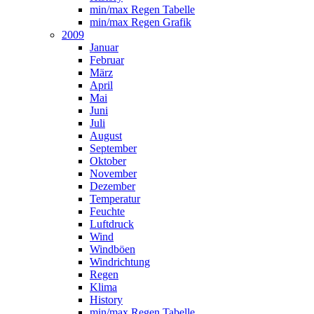
min/max Regen Tabelle
min/max Regen Grafik
2009
Januar
Februar
März
April
Mai
Juni
Juli
August
September
Oktober
November
Dezember
Temperatur
Feuchte
Luftdruck
Wind
Windböen
Windrichtung
Regen
Klima
History
min/max Regen Tabelle