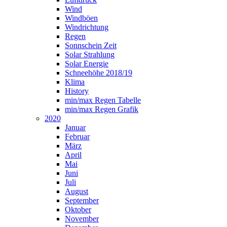
Wind
Windböen
Windrichtung
Regen
Sonnschein Zeit
Solar Strahlung
Solar Energie
Schneehöhe 2018/19
Klima
History
min/max Regen Tabelle
min/max Regen Grafik
2020
Januar
Februar
März
April
Mai
Juni
Juli
August
September
Oktober
November