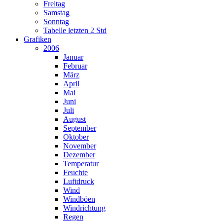
Freitag
Samstag
Sonntag
Tabelle letzten 2 Std
Grafiken
2006
Januar
Februar
März
April
Mai
Juni
Juli
August
September
Oktober
November
Dezember
Temperatur
Feuchte
Luftdruck
Wind
Windböen
Windrichtung
Regen