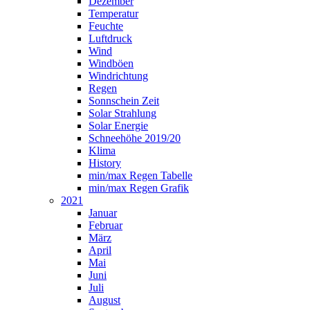
Dezember
Temperatur
Feuchte
Luftdruck
Wind
Windböen
Windrichtung
Regen
Sonnschein Zeit
Solar Strahlung
Solar Energie
Schneehöhe 2019/20
Klima
History
min/max Regen Tabelle
min/max Regen Grafik
2021
Januar
Februar
März
April
Mai
Juni
Juli
August