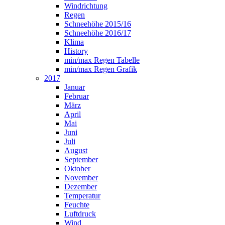
Windrichtung
Regen
Schneehöhe 2015/16
Schneehöhe 2016/17
Klima
History
min/max Regen Tabelle
min/max Regen Grafik
2017
Januar
Februar
März
April
Mai
Juni
Juli
August
September
Oktober
November
Dezember
Temperatur
Feuchte
Luftdruck
Wind