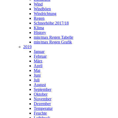
Wind
Windböen
Windrichtung
Regen
Schneehöhe 2017/18
Klima
History
min/max Regen Tabelle
min/max Regen Grafik
2019
Januar
Februar
März
April
Mai
Juni
Juli
August
September
Oktober
November
Dezember
Temperatur
Feuchte
Luftdruck