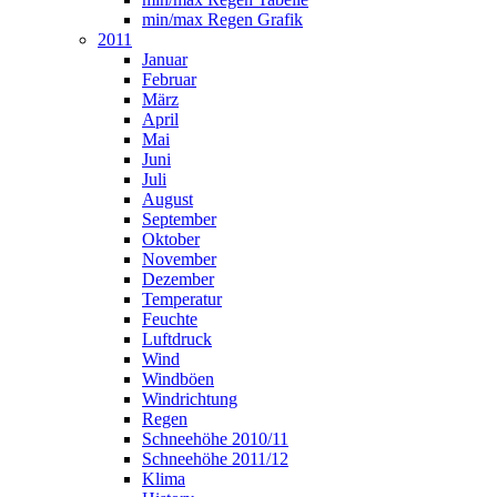
min/max Regen Grafik
2011
Januar
Februar
März
April
Mai
Juni
Juli
August
September
Oktober
November
Dezember
Temperatur
Feuchte
Luftdruck
Wind
Windböen
Windrichtung
Regen
Schneehöhe 2010/11
Schneehöhe 2011/12
Klima