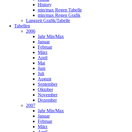
History
min/max Regen Tabelle
min/max Regen Grafik
Langzeit Grafik/Tabelle
Tabellen
2006
Jahr Min/Max
Januar
Februar
März
April
Mai
Juni
Juli
August
September
Oktober
November
Dezember
2007
Jahr Min/Max
Januar
Februar
März
April