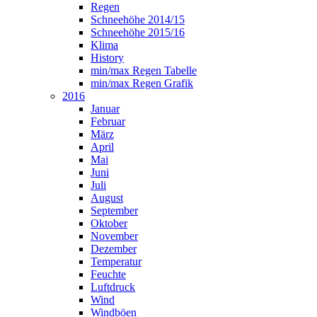
Regen
Schneehöhe 2014/15
Schneehöhe 2015/16
Klima
History
min/max Regen Tabelle
min/max Regen Grafik
2016
Januar
Februar
März
April
Mai
Juni
Juli
August
September
Oktober
November
Dezember
Temperatur
Feuchte
Luftdruck
Wind
Windböen