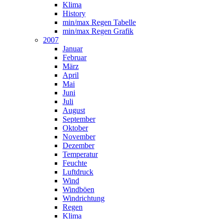
Klima
History
min/max Regen Tabelle
min/max Regen Grafik
2007
Januar
Februar
März
April
Mai
Juni
Juli
August
September
Oktober
November
Dezember
Temperatur
Feuchte
Luftdruck
Wind
Windböen
Windrichtung
Regen
Klima