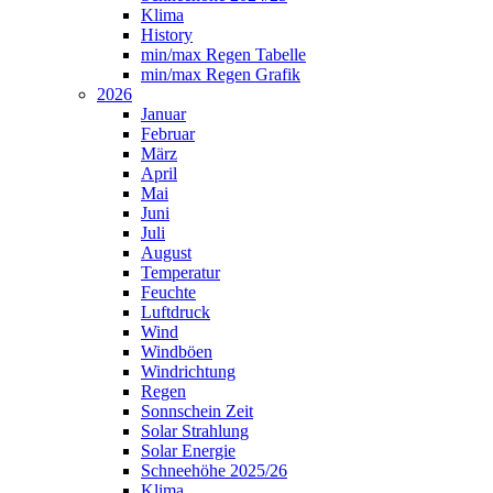
Klima
History
min/max Regen Tabelle
min/max Regen Grafik
2026
Januar
Februar
März
April
Mai
Juni
Juli
August
Temperatur
Feuchte
Luftdruck
Wind
Windböen
Windrichtung
Regen
Sonnschein Zeit
Solar Strahlung
Solar Energie
Schneehöhe 2025/26
Klima