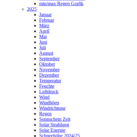
min/max Regen Grafik
2025
Januar
Februar
März
April
Mai
Juni
Juli
August
September
Oktober
November
Dezember
Temperatur
Feuchte
Luftdruck
Wind
Windböen
Windrichtung
Regen
Sonnschein Zeit
Solar Strahlung
Solar Energie
Schneehöhe 2024/25