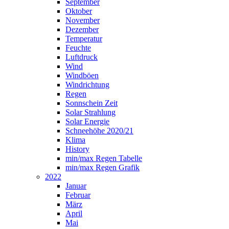
September
Oktober
November
Dezember
Temperatur
Feuchte
Luftdruck
Wind
Windböen
Windrichtung
Regen
Sonnschein Zeit
Solar Strahlung
Solar Energie
Schneehöhe 2020/21
Klima
History
min/max Regen Tabelle
min/max Regen Grafik
2022
Januar
Februar
März
April
Mai