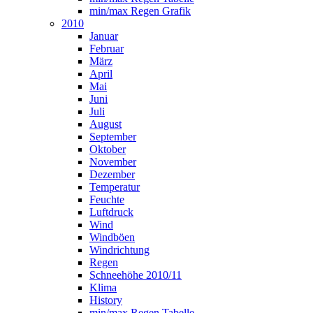
min/max Regen Grafik
2010
Januar
Februar
März
April
Mai
Juni
Juli
August
September
Oktober
November
Dezember
Temperatur
Feuchte
Luftdruck
Wind
Windböen
Windrichtung
Regen
Schneehöhe 2010/11
Klima
History
min/max Regen Tabelle