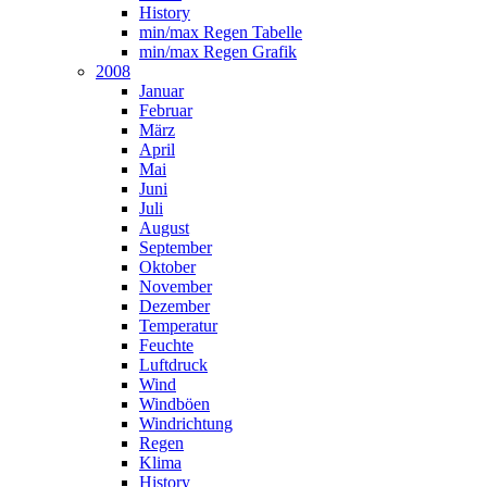
History
min/max Regen Tabelle
min/max Regen Grafik
2008
Januar
Februar
März
April
Mai
Juni
Juli
August
September
Oktober
November
Dezember
Temperatur
Feuchte
Luftdruck
Wind
Windböen
Windrichtung
Regen
Klima
History