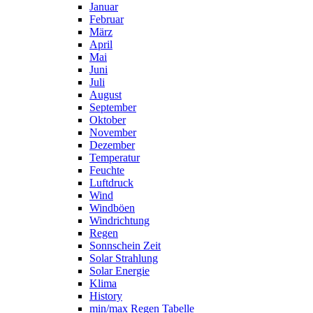
Januar
Februar
März
April
Mai
Juni
Juli
August
September
Oktober
November
Dezember
Temperatur
Feuchte
Luftdruck
Wind
Windböen
Windrichtung
Regen
Sonnschein Zeit
Solar Strahlung
Solar Energie
Klima
History
min/max Regen Tabelle