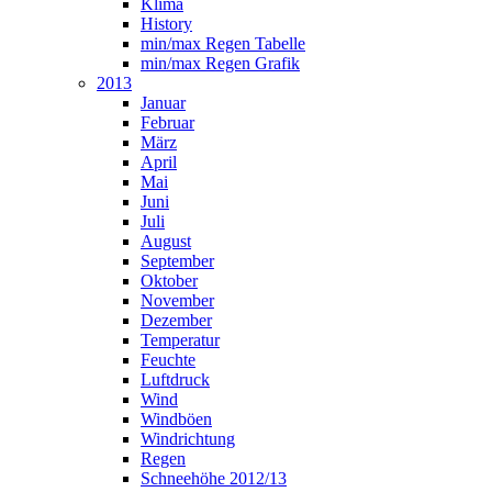
Klima
History
min/max Regen Tabelle
min/max Regen Grafik
2013
Januar
Februar
März
April
Mai
Juni
Juli
August
September
Oktober
November
Dezember
Temperatur
Feuchte
Luftdruck
Wind
Windböen
Windrichtung
Regen
Schneehöhe 2012/13