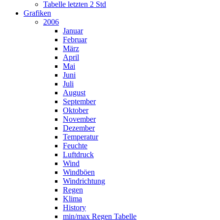
Tabelle letzten 2 Std
Grafiken
2006
Januar
Februar
März
April
Mai
Juni
Juli
August
September
Oktober
November
Dezember
Temperatur
Feuchte
Luftdruck
Wind
Windböen
Windrichtung
Regen
Klima
History
min/max Regen Tabelle