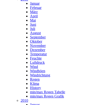
Januar
Februar
März
April
Mai
Juni
Juli
August
September
Oktober
November
Dezember
Temperatur
Feuchte
Luftdruck
Wind
Windböen
Windrichtung
Regen
Klima
History
min/max Regen Tabelle
min/max Regen Grafik
2010
Januar