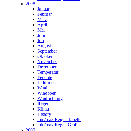
2008
Januar
Februar
März
April
Mai
Juni
Juli
August
September
Oktober
November
Dezember
Temperatur
Feuchte
Luftdruck
Wind
Windböen
Windrichtung
Regen
Klima
History
min/max Regen Tabelle
min/max Regen Grafik
2009