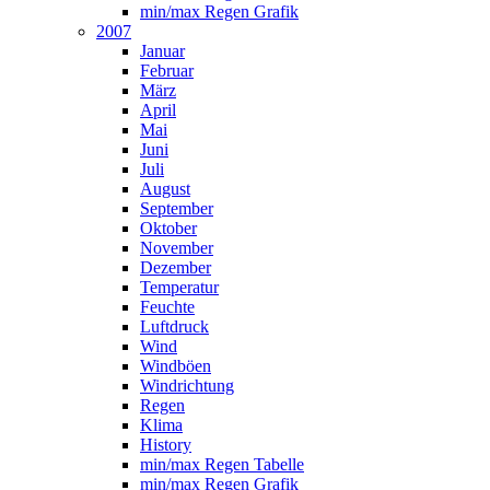
min/max Regen Grafik
2007
Januar
Februar
März
April
Mai
Juni
Juli
August
September
Oktober
November
Dezember
Temperatur
Feuchte
Luftdruck
Wind
Windböen
Windrichtung
Regen
Klima
History
min/max Regen Tabelle
min/max Regen Grafik