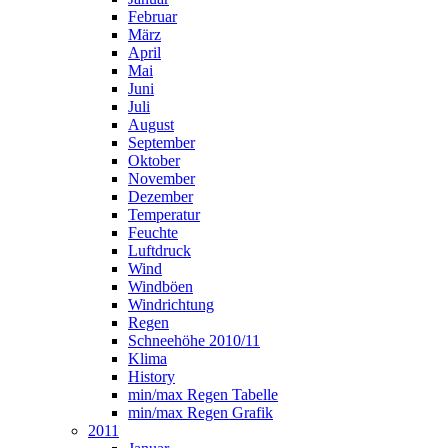
Februar
März
April
Mai
Juni
Juli
August
September
Oktober
November
Dezember
Temperatur
Feuchte
Luftdruck
Wind
Windböen
Windrichtung
Regen
Schneehöhe 2010/11
Klima
History
min/max Regen Tabelle
min/max Regen Grafik
2011