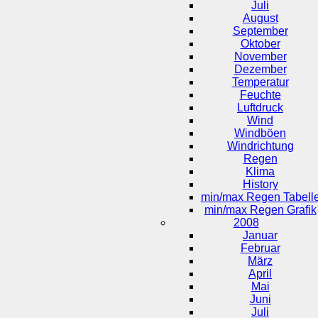
Juli
August
September
Oktober
November
Dezember
Temperatur
Feuchte
Luftdruck
Wind
Windböen
Windrichtung
Regen
Klima
History
min/max Regen Tabell
min/max Regen Grafik
2008
Januar
Februar
März
April
Mai
Juni
Juli