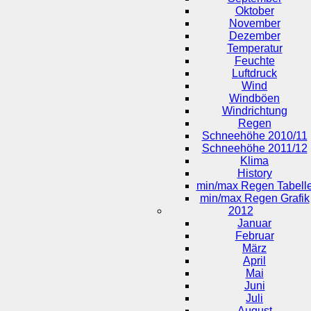
Oktober
November
Dezember
Temperatur
Feuchte
Luftdruck
Wind
Windböen
Windrichtung
Regen
Schneehöhe 2010/11
Schneehöhe 2011/12
Klima
History
min/max Regen Tabell
min/max Regen Grafik
2012
Januar
Februar
März
April
Mai
Juni
Juli
August