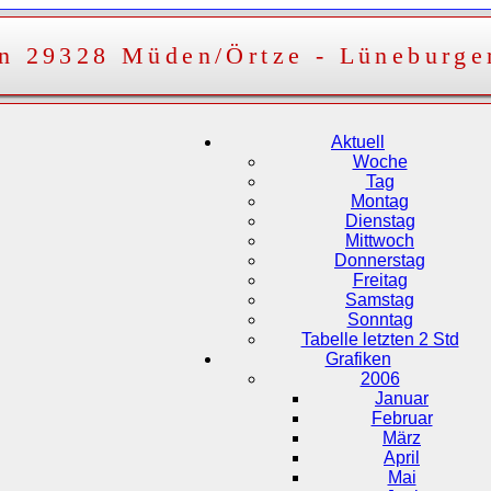
on 29328 Müden/Örtze - Lüneburge
Aktuell
Woche
Tag
Montag
Dienstag
Mittwoch
Donnerstag
Freitag
Samstag
Sonntag
Tabelle letzten 2 Std
Grafiken
2006
Januar
Februar
März
April
Mai