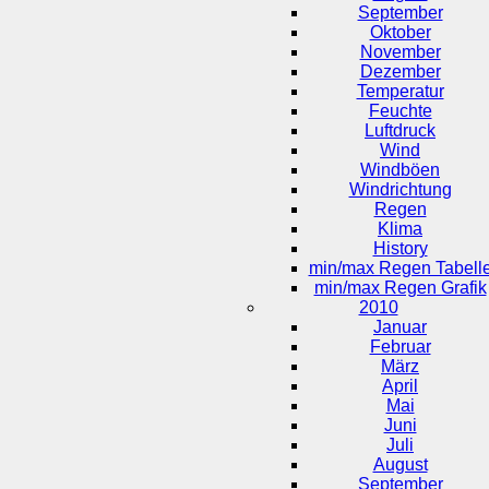
September
Oktober
November
Dezember
Temperatur
Feuchte
Luftdruck
Wind
Windböen
Windrichtung
Regen
Klima
History
min/max Regen Tabell
min/max Regen Grafik
2010
Januar
Februar
März
April
Mai
Juni
Juli
August
September