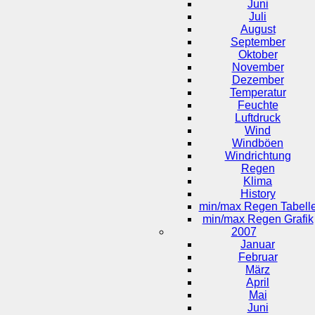
Juni
Juli
August
September
Oktober
November
Dezember
Temperatur
Feuchte
Luftdruck
Wind
Windböen
Windrichtung
Regen
Klima
History
min/max Regen Tabell
min/max Regen Grafik
2007
Januar
Februar
März
April
Mai
Juni