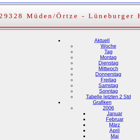
 29328 Müden/Örtze - Lüneburger 
Aktuell
Woche
Tag
Montag
Dienstag
Mittwoch
Donnerstag
Freitag
Samstag
Sonntag
Tabelle letzten 2 Std
Grafiken
2006
Januar
Februar
März
April
Mai