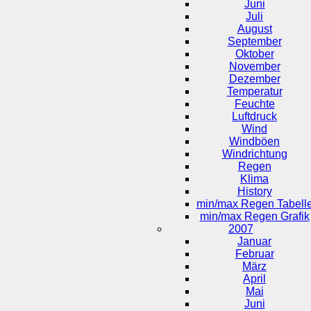
Juni
Juli
August
September
Oktober
November
Dezember
Temperatur
Feuchte
Luftdruck
Wind
Windböen
Windrichtung
Regen
Klima
History
min/max Regen Tabell
min/max Regen Grafik
2007
Januar
Februar
März
April
Mai
Juni