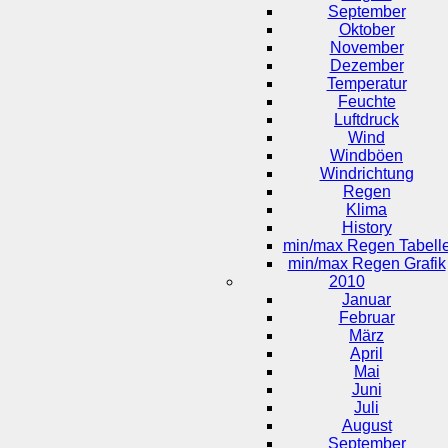
September
Oktober
November
Dezember
Temperatur
Feuchte
Luftdruck
Wind
Windböen
Windrichtung
Regen
Klima
History
min/max Regen Tabell
min/max Regen Grafik
2010
Januar
Februar
März
April
Mai
Juni
Juli
August
September