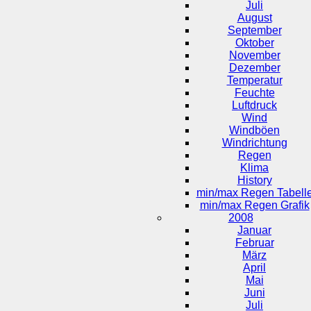
Juli
August
September
Oktober
November
Dezember
Temperatur
Feuchte
Luftdruck
Wind
Windböen
Windrichtung
Regen
Klima
History
min/max Regen Tabell
min/max Regen Grafik
2008
Januar
Februar
März
April
Mai
Juni
Juli