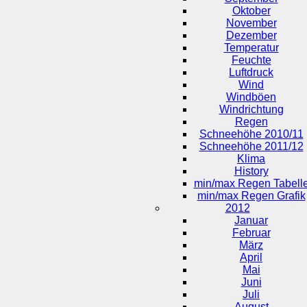
Oktober
November
Dezember
Temperatur
Feuchte
Luftdruck
Wind
Windböen
Windrichtung
Regen
Schneehöhe 2010/11
Schneehöhe 2011/12
Klima
History
min/max Regen Tabell
min/max Regen Grafik
2012
Januar
Februar
März
April
Mai
Juni
Juli
August