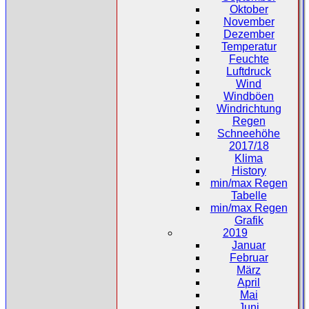
Oktober
November
Dezember
Temperatur
Feuchte
Luftdruck
Wind
Windböen
Windrichtung
Regen
Schneehöhe
2017/18
Klima
History
min/max Regen
Tabelle
min/max Regen
Grafik
2019
Januar
Februar
März
April
Mai
Juni