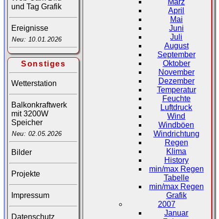
März
und Tag Grafik
April
Mai
Juni
Ereignisse
Juli
Neu: 10.01.2026
August
September
Oktober
Sonstiges
November
Dezember
Wetterstation
Temperatur
Feuchte
Balkonkraftwerk
Luftdruck
mit 3200W
Wind
Speicher
Windböen
Windrichtung
Neu: 02.05.2026
Regen
Klima
Bilder
History
min/max Regen
Projekte
Tabelle
min/max Regen
Impressum
Grafik
2007
Januar
Datenschutz