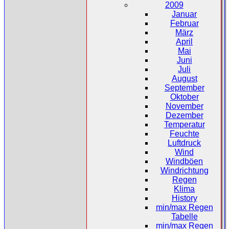
2009
Januar
Februar
März
April
Mai
Juni
Juli
August
September
Oktober
November
Dezember
Temperatur
Feuchte
Luftdruck
Wind
Windböen
Windrichtung
Regen
Klima
History
min/max Regen
Tabelle
min/max Regen