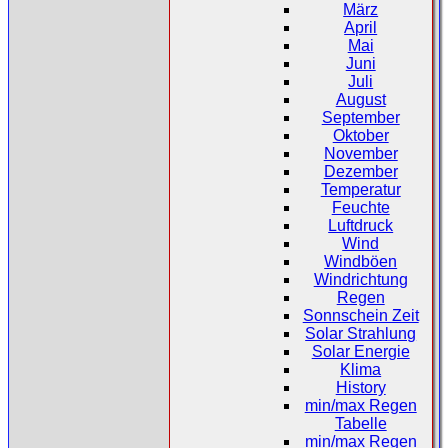
März
April
Mai
Juni
Juli
August
September
Oktober
November
Dezember
Temperatur
Feuchte
Luftdruck
Wind
Windböen
Windrichtung
Regen
Sonnschein Zeit
Solar Strahlung
Solar Energie
Klima
History
min/max Regen
Tabelle
min/max Regen