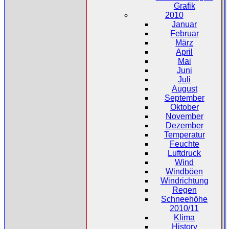
Grafik
2010
Januar
Februar
März
April
Mai
Juni
Juli
August
September
Oktober
November
Dezember
Temperatur
Feuchte
Luftdruck
Wind
Windböen
Windrichtung
Regen
Schneehöhe
2010/11
Klima
History