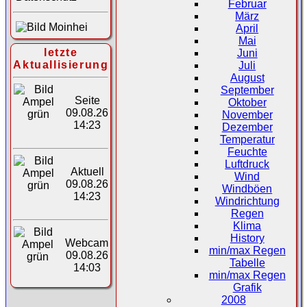
Februar
März
April
Mai
letzte
Juni
Aktuallisierung
Juli
August
September
Seite
Oktober
09.08.26
November
14:23
Dezember
Temperatur
Feuchte
Luftdruck
Aktuell
Wind
09.08.26
Windböen
14:23
Windrichtung
Regen
Klima
History
Webcam
min/max Regen
09.08.26
Tabelle
14:03
min/max Regen
Grafik
2008