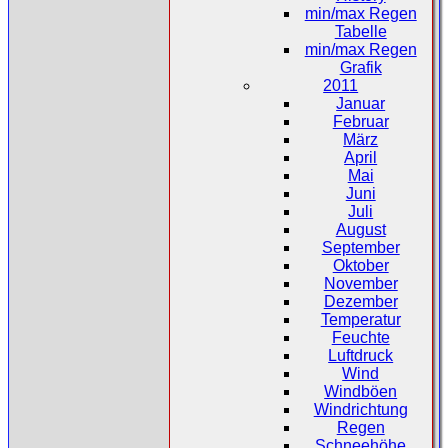
min/max Regen
Tabelle
min/max Regen
Grafik
2011
Januar
Februar
März
April
Mai
Juni
Juli
August
September
Oktober
November
Dezember
Temperatur
Feuchte
Luftdruck
Wind
Windböen
Windrichtung
Regen
Schneehöhe