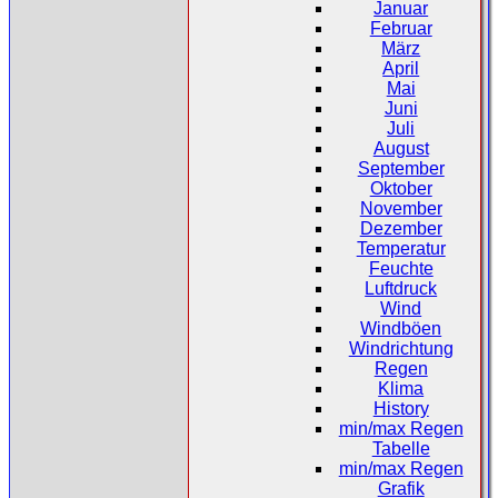
Januar
Februar
März
April
Mai
Juni
Juli
August
September
Oktober
November
Dezember
Temperatur
Feuchte
Luftdruck
Wind
Windböen
Windrichtung
Regen
Klima
History
min/max Regen
Tabelle
min/max Regen
Grafik