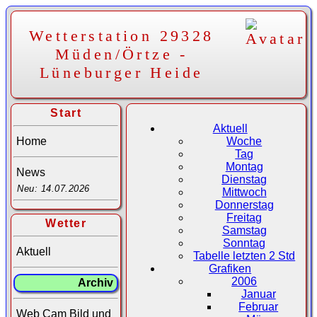
Wetterstation 29328
Müden/Örtze -
Lüneburger Heide
Start
Aktuell
Home
Woche
Tag
Montag
News
Dienstag
Neu: 14.07.2026
Mittwoch
Donnerstag
Freitag
Wetter
Samstag
Sonntag
Aktuell
Tabelle letzten 2 Std
Grafiken
2006
Archiv
Januar
Februar
Web Cam Bild und