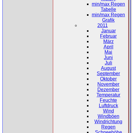
min/max Regen
Tabelle
min/max Regen
Grafik
2011
Januar
Februar
März
April
Mai
Juni
Juli
August
September
Oktober
November
Dezember
Temperatur
Feuchte
Luftdruck
Wind
Windböen
Windrichtung
Regen
Schneehöhe