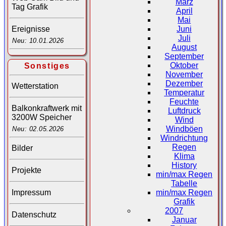
März
Tag Grafik
April
Mai
Juni
Ereignisse
Juli
Neu: 10.01.2026
August
September
Oktober
Sonstiges
November
Dezember
Wetterstation
Temperatur
Feuchte
Balkonkraftwerk mit
Luftdruck
3200W Speicher
Wind
Windböen
Neu: 02.05.2026
Windrichtung
Regen
Bilder
Klima
History
Projekte
min/max Regen
Tabelle
Impressum
min/max Regen
Grafik
2007
Datenschutz
Januar