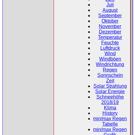
Juli
August
September
Oktober
November
Dezember
Temperatur
Feuchte
Luftdruck
Wind
Windböen
Windrichtung
Regen
Sonnschein
Zeit
Solar Strahlung
Solar Energie
Schneehöhe
2018/19
Klima
History
min/max Regen
Tabelle
min/max Regen
Grafik