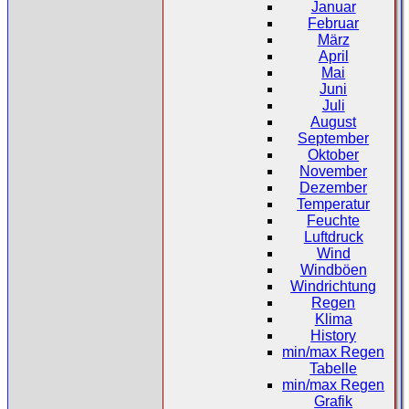
Januar
Februar
März
April
Mai
Juni
Juli
August
September
Oktober
November
Dezember
Temperatur
Feuchte
Luftdruck
Wind
Windböen
Windrichtung
Regen
Klima
History
min/max Regen
Tabelle
min/max Regen
Grafik