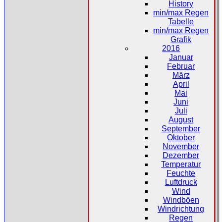
History
min/max Regen
Tabelle
min/max Regen
Grafik
2016
Januar
Februar
März
April
Mai
Juni
Juli
August
September
Oktober
November
Dezember
Temperatur
Feuchte
Luftdruck
Wind
Windböen
Windrichtung
Regen