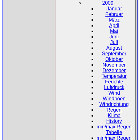
2009
Januar
Februar
März
April
Mai
Juni
Juli
August
September
Oktober
November
Dezember
Temperatur
Feuchte
Luftdruck
Wind
Windböen
Windrichtung
Regen
Klima
History
min/max Regen
Tabelle
min/max Regen