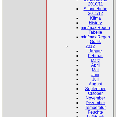
2010/11
Schneehöhe
2011/12
Klima
History
min/max Regen
Tabelle
min/max Regen
Grafik
2012
Januar
Februar
März
April
Mai
Juni
Juli
August
September
Oktober
November
Dezember
Temperatur
Feuchte
Luftdruck