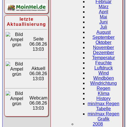
Februar
März
April
Mai
letzte
Juni
Aktuallisierung
Juli
August
September
Seite
Oktober
06.08.26
November
13:03
Dezember
Temperatur
Feuchte
Luftdruck
Aktuell
Wind
06.08.26
Windböen
13:03
Windrichtung
Regen
Klima
Webcam
History
06.08.26
min/max Regen
13:03
Tabelle
min/max Regen
Grafik
2008