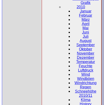
Grafik
2010
Januar
Februar
März
April
Mai
Juni
Juli
August
September
Oktober
November
Dezember
Temperatur
Feuchte
Luftdruck
Wind
Windböen
Windrichtung
Regen
Schneehöhe
2010/11
Klima
History