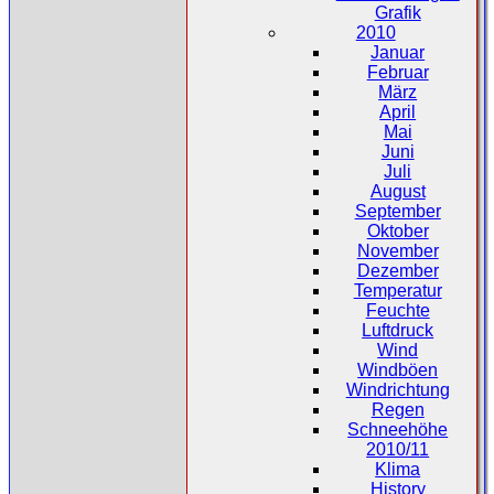
Grafik
2010
Januar
Februar
März
April
Mai
Juni
Juli
August
September
Oktober
November
Dezember
Temperatur
Feuchte
Luftdruck
Wind
Windböen
Windrichtung
Regen
Schneehöhe
2010/11
Klima
History