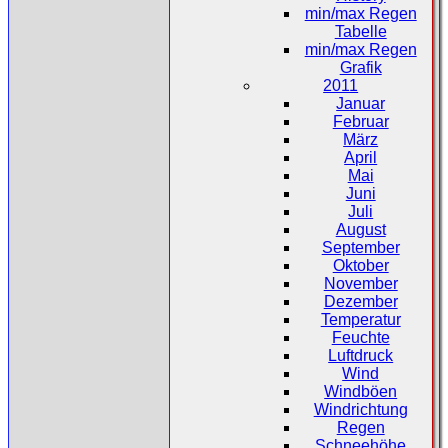
min/max Regen
Tabelle
min/max Regen
Grafik
2011
Januar
Februar
März
April
Mai
Juni
Juli
August
September
Oktober
November
Dezember
Temperatur
Feuchte
Luftdruck
Wind
Windböen
Windrichtung
Regen
Schneehöhe