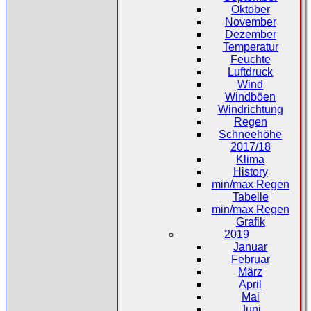
Oktober
November
Dezember
Temperatur
Feuchte
Luftdruck
Wind
Windböen
Windrichtung
Regen
Schneehöhe
2017/18
Klima
History
min/max Regen
Tabelle
min/max Regen
Grafik
2019
Januar
Februar
März
April
Mai
Juni