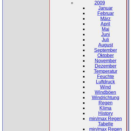
2009
Januar
Februar
März
April
Mai
Juni
Juli
August
September
Oktober
November
Dezember
Temperatur
Feuchte
Luftdruck
Wind
Windböen
Windrichtung
Regen
Klima
History
min/max Regen
Tabelle
min/max Regen