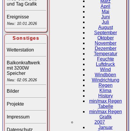
März
und Tag Grafik
April
Mai
Juni
Ereignisse
Juli
Neu: 10.01.2026
August
September
Oktober
Sonstiges
November
Dezember
Wetterstation
Temperatur
Feuchte
Balkonkraftwerk
Luftdruck
mit 3200W
Wind
Speicher
Windböen
Windrichtung
Neu: 02.05.2026
Regen
Klima
Bilder
History
min/max Regen
Projekte
Tabelle
min/max Regen
Impressum
Grafik
2007
Januar
Datenschutz