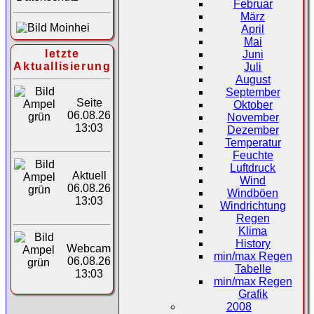
Februar
März
April
Mai
letzte
Juni
Aktuallisierung
Juli
August
September
Seite
Oktober
06.08.26
November
13:03
Dezember
Temperatur
Feuchte
Luftdruck
Aktuell
Wind
06.08.26
Windböen
13:03
Windrichtung
Regen
Klima
History
Webcam
min/max Regen
06.08.26
Tabelle
13:03
min/max Regen
Grafik
2008