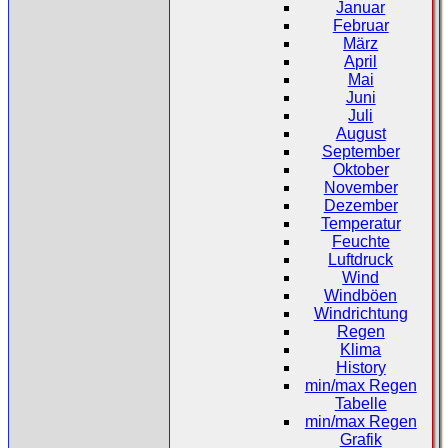
Januar
Februar
März
April
Mai
Juni
Juli
August
September
Oktober
November
Dezember
Temperatur
Feuchte
Luftdruck
Wind
Windböen
Windrichtung
Regen
Klima
History
min/max Regen
Tabelle
min/max Regen
Grafik