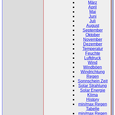
März
April
Mai
Juni
Juli
August
September
Oktober
November
Dezember
Temperatur
Feuchte
Luftdruck
Wind
Windböen
Windrichtung
Regen
Sonnschein Zeit
Solar Strahlung
Solar Energie
Klima
History
min/max Regen
Tabelle
min/max Regen