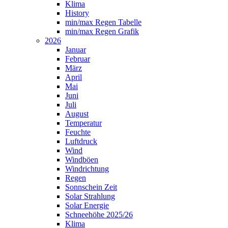
Klima
History
min/max Regen Tabelle
min/max Regen Grafik
2026
Januar
Februar
März
April
Mai
Juni
Juli
August
Temperatur
Feuchte
Luftdruck
Wind
Windböen
Windrichtung
Regen
Sonnschein Zeit
Solar Strahlung
Solar Energie
Schneehöhe 2025/26
Klima