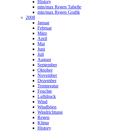
History
min/max Regen Tabelle
min/max Regen Grafik
2008
Januar
Februar
März
April
Mai
Juni
Juli
August
September
Oktober
November
Dezember
Temperatur
Feuchte
Luftdruck
Wind
Windböen
Windrichtung
Regen
Klima
History