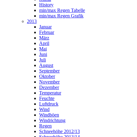
History
min/max Regen Tabelle
min/max Regen Grafik
2013
Januar
Februar
März
April
Mai
Juni
Juli
August
September
Oktober
November
Dezember
Temperatur
Feuchte
Luftdruck
Wind
Windböen
Windrichtung
Regen
Schneehöhe 2012/13
Schneehöhe 2013/14