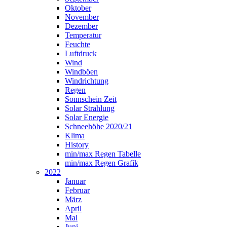
Oktober
November
Dezember
Temperatur
Feuchte
Luftdruck
Wind
Windböen
Windrichtung
Regen
Sonnschein Zeit
Solar Strahlung
Solar Energie
Schneehöhe 2020/21
Klima
History
min/max Regen Tabelle
min/max Regen Grafik
2022
Januar
Februar
März
April
Mai
Juni