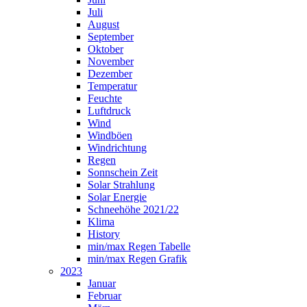
Juli
August
September
Oktober
November
Dezember
Temperatur
Feuchte
Luftdruck
Wind
Windböen
Windrichtung
Regen
Sonnschein Zeit
Solar Strahlung
Solar Energie
Schneehöhe 2021/22
Klima
History
min/max Regen Tabelle
min/max Regen Grafik
2023
Januar
Februar