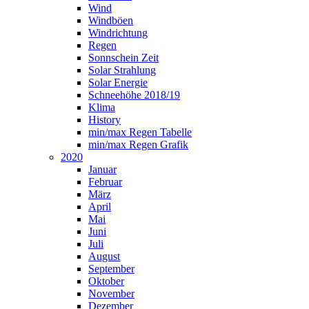
Wind
Windböen
Windrichtung
Regen
Sonnschein Zeit
Solar Strahlung
Solar Energie
Schneehöhe 2018/19
Klima
History
min/max Regen Tabelle
min/max Regen Grafik
2020
Januar
Februar
März
April
Mai
Juni
Juli
August
September
Oktober
November
Dezember