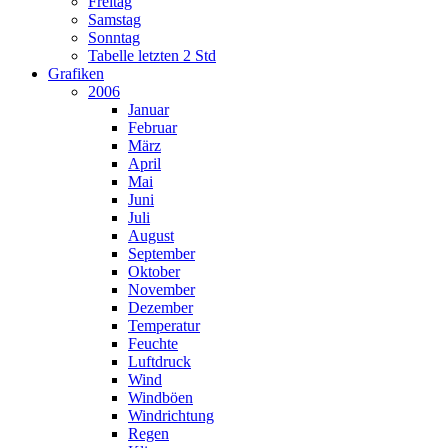
Freitag
Samstag
Sonntag
Tabelle letzten 2 Std
Grafiken
2006
Januar
Februar
März
April
Mai
Juni
Juli
August
September
Oktober
November
Dezember
Temperatur
Feuchte
Luftdruck
Wind
Windböen
Windrichtung
Regen