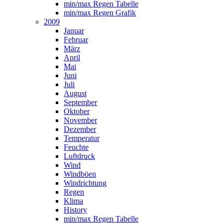
min/max Regen Tabelle
min/max Regen Grafik
2009
Januar
Februar
März
April
Mai
Juni
Juli
August
September
Oktober
November
Dezember
Temperatur
Feuchte
Luftdruck
Wind
Windböen
Windrichtung
Regen
Klima
History
min/max Regen Tabelle