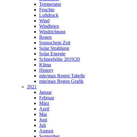
Temperatur
Feuchte
Luftdruck
Wind
Windböen
Windrichtung
Regen
Sonnschein Zeit
Solar Strahlung
Solar Energie
Schneehöhe 2019/20
Klima
History
min/max Regen Tabelle
min/max Regen Grafik
2021
Januar
Februar
März
April
Mai
Juni
Juli
August
September