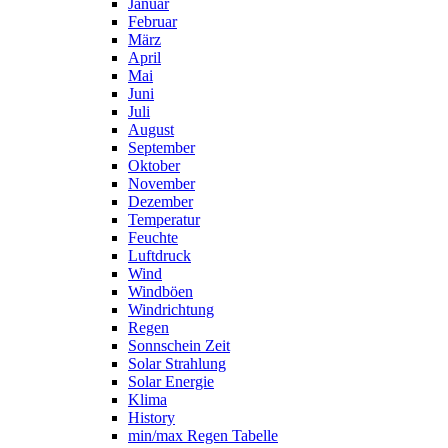
Januar
Februar
März
April
Mai
Juni
Juli
August
September
Oktober
November
Dezember
Temperatur
Feuchte
Luftdruck
Wind
Windböen
Windrichtung
Regen
Sonnschein Zeit
Solar Strahlung
Solar Energie
Klima
History
min/max Regen Tabelle