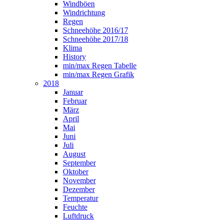
Windböen
Windrichtung
Regen
Schneehöhe 2016/17
Schneehöhe 2017/18
Klima
History
min/max Regen Tabelle
min/max Regen Grafik
2018
Januar
Februar
März
April
Mai
Juni
Juli
August
September
Oktober
November
Dezember
Temperatur
Feuchte
Luftdruck