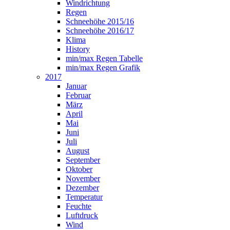
Windrichtung
Regen
Schneehöhe 2015/16
Schneehöhe 2016/17
Klima
History
min/max Regen Tabelle
min/max Regen Grafik
2017
Januar
Februar
März
April
Mai
Juni
Juli
August
September
Oktober
November
Dezember
Temperatur
Feuchte
Luftdruck
Wind