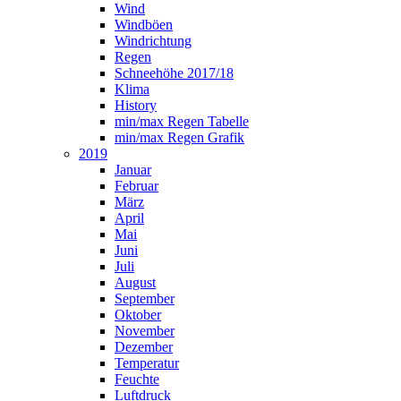
Wind
Windböen
Windrichtung
Regen
Schneehöhe 2017/18
Klima
History
min/max Regen Tabelle
min/max Regen Grafik
2019
Januar
Februar
März
April
Mai
Juni
Juli
August
September
Oktober
November
Dezember
Temperatur
Feuchte
Luftdruck