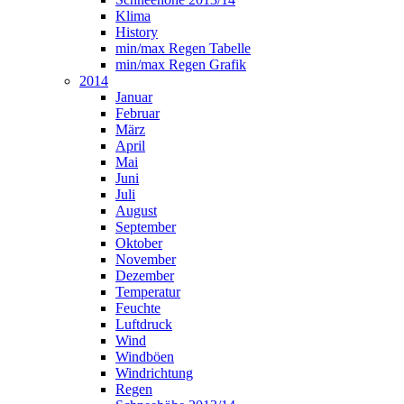
Klima
History
min/max Regen Tabelle
min/max Regen Grafik
2014
Januar
Februar
März
April
Mai
Juni
Juli
August
September
Oktober
November
Dezember
Temperatur
Feuchte
Luftdruck
Wind
Windböen
Windrichtung
Regen