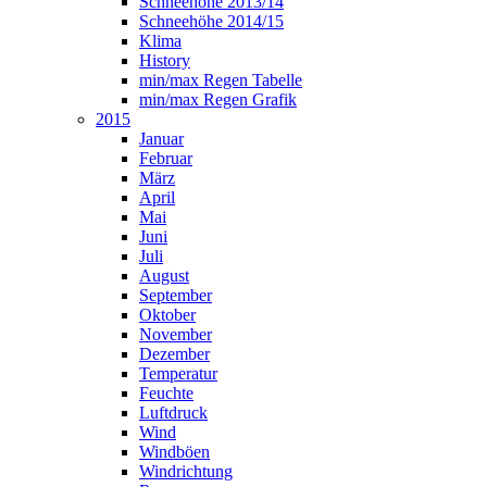
Schneehöhe 2013/14
Schneehöhe 2014/15
Klima
History
min/max Regen Tabelle
min/max Regen Grafik
2015
Januar
Februar
März
April
Mai
Juni
Juli
August
September
Oktober
November
Dezember
Temperatur
Feuchte
Luftdruck
Wind
Windböen
Windrichtung