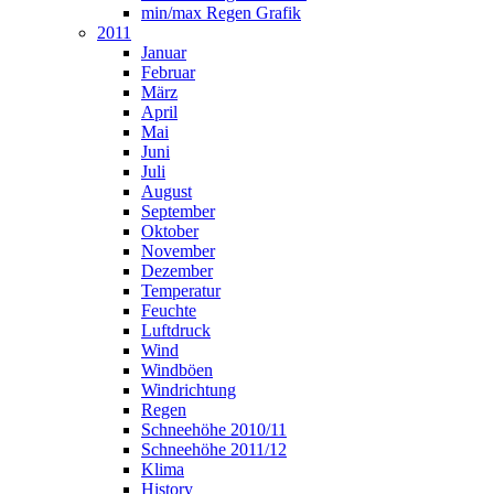
min/max Regen Grafik
2011
Januar
Februar
März
April
Mai
Juni
Juli
August
September
Oktober
November
Dezember
Temperatur
Feuchte
Luftdruck
Wind
Windböen
Windrichtung
Regen
Schneehöhe 2010/11
Schneehöhe 2011/12
Klima
History