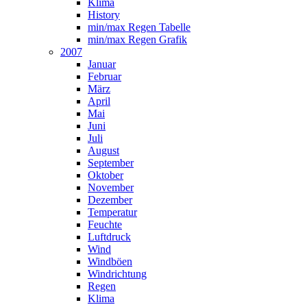
Klima
History
min/max Regen Tabelle
min/max Regen Grafik
2007
Januar
Februar
März
April
Mai
Juni
Juli
August
September
Oktober
November
Dezember
Temperatur
Feuchte
Luftdruck
Wind
Windböen
Windrichtung
Regen
Klima