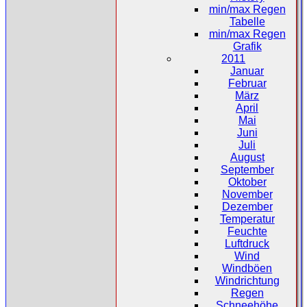
min/max Regen
Tabelle
min/max Regen
Grafik
2011
Januar
Februar
März
April
Mai
Juni
Juli
August
September
Oktober
November
Dezember
Temperatur
Feuchte
Luftdruck
Wind
Windböen
Windrichtung
Regen
Schneehöhe