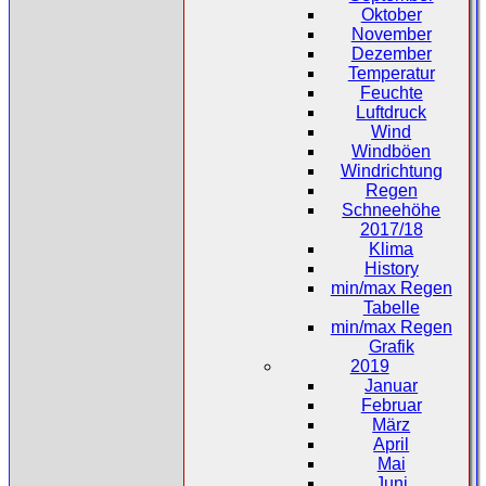
Oktober
November
Dezember
Temperatur
Feuchte
Luftdruck
Wind
Windböen
Windrichtung
Regen
Schneehöhe
2017/18
Klima
History
min/max Regen
Tabelle
min/max Regen
Grafik
2019
Januar
Februar
März
April
Mai
Juni