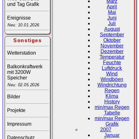
März
und Tag Grafik
April
Mai
Juni
Ereignisse
Juli
Neu: 10.01.2026
August
September
Oktober
Sonstiges
November
Dezember
Wetterstation
Temperatur
Feuchte
Balkonkraftwerk
Luftdruck
mit 3200W
Wind
Speicher
Windböen
Windrichtung
Neu: 02.05.2026
Regen
Klima
Bilder
History
min/max Regen
Projekte
Tabelle
min/max Regen
Impressum
Grafik
2007
Januar
Datenschutz