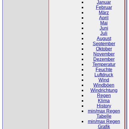
Januar
Februar
März
April
Mai
Juni
Juli
August
September
Oktober
November
Dezember
Temperatur
Feuchte
Luftdruck
Wind
Windböen
Windrichtung
Regen
Klima
History
min/max Regen
Tabelle
min/max Regen
Grafik