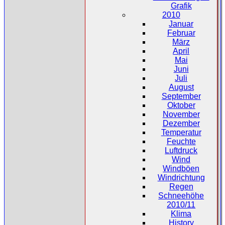
Grafik
2010
Januar
Februar
März
April
Mai
Juni
Juli
August
September
Oktober
November
Dezember
Temperatur
Feuchte
Luftdruck
Wind
Windböen
Windrichtung
Regen
Schneehöhe
2010/11
Klima
History