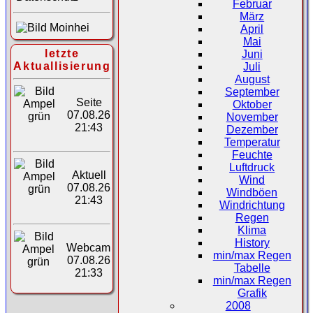
Februar
März
April
Mai
letzte
Juni
Aktuallisierung
Juli
August
September
Seite
Oktober
07.08.26
November
21:43
Dezember
Temperatur
Feuchte
Luftdruck
Aktuell
Wind
07.08.26
Windböen
21:43
Windrichtung
Regen
Klima
History
Webcam
min/max Regen
07.08.26
Tabelle
21:33
min/max Regen
Grafik
2008