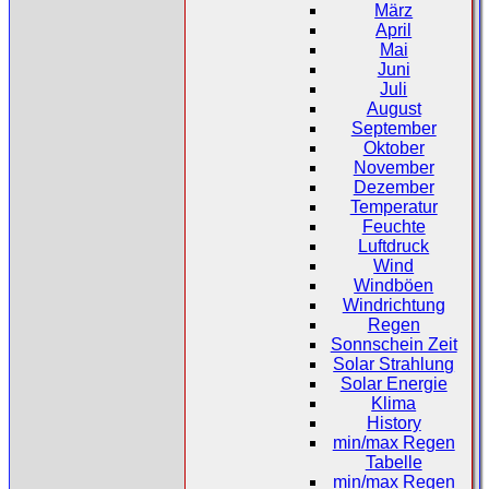
März
April
Mai
Juni
Juli
August
September
Oktober
November
Dezember
Temperatur
Feuchte
Luftdruck
Wind
Windböen
Windrichtung
Regen
Sonnschein Zeit
Solar Strahlung
Solar Energie
Klima
History
min/max Regen
Tabelle
min/max Regen