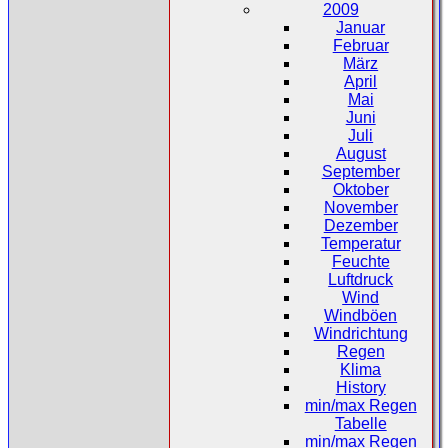
2009
Januar
Februar
März
April
Mai
Juni
Juli
August
September
Oktober
November
Dezember
Temperatur
Feuchte
Luftdruck
Wind
Windböen
Windrichtung
Regen
Klima
History
min/max Regen
Tabelle
min/max Regen