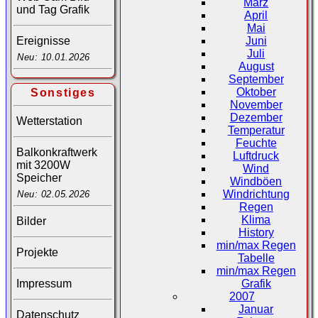
März
und Tag Grafik
April
Mai
Juni
Ereignisse
Juli
Neu: 10.01.2026
August
September
Oktober
Sonstiges
November
Dezember
Wetterstation
Temperatur
Feuchte
Balkonkraftwerk
Luftdruck
mit 3200W
Wind
Speicher
Windböen
Windrichtung
Neu: 02.05.2026
Regen
Klima
Bilder
History
min/max Regen
Projekte
Tabelle
min/max Regen
Impressum
Grafik
2007
Januar
Datenschutz