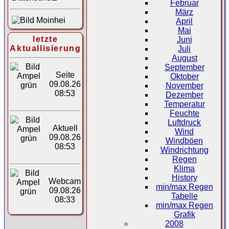
Februar
März
April
Mai
letzte
Juni
Aktuallisierung
Juli
August
September
Seite
Oktober
09.08.26
November
08:53
Dezember
Temperatur
Feuchte
Luftdruck
Aktuell
Wind
09.08.26
Windböen
08:53
Windrichtung
Regen
Klima
History
Webcam
min/max Regen
09.08.26
Tabelle
08:33
min/max Regen
Grafik
2008