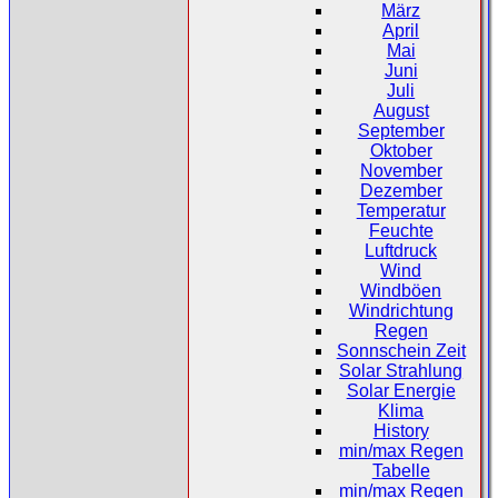
März
April
Mai
Juni
Juli
August
September
Oktober
November
Dezember
Temperatur
Feuchte
Luftdruck
Wind
Windböen
Windrichtung
Regen
Sonnschein Zeit
Solar Strahlung
Solar Energie
Klima
History
min/max Regen
Tabelle
min/max Regen