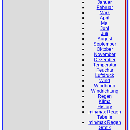
Januar
Februar
März
April
Mai
Juni
Juli
August
September
Oktober
November
Dezember
Temperatur
Feuchte
Luftdruck
Wind
Windböen
Windrichtung
Regen
Klima
History
min/max Regen
Tabelle
min/max Regen
Grafik