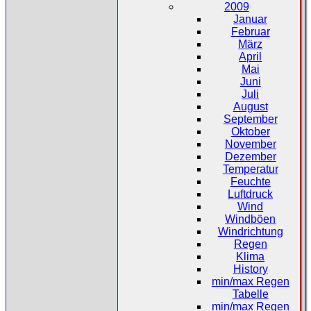
2009
Januar
Februar
März
April
Mai
Juni
Juli
August
September
Oktober
November
Dezember
Temperatur
Feuchte
Luftdruck
Wind
Windböen
Windrichtung
Regen
Klima
History
min/max Regen
Tabelle
min/max Regen