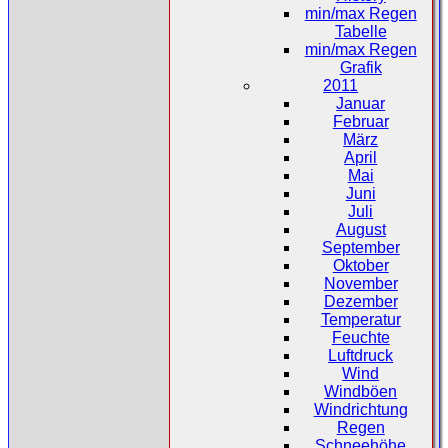
min/max Regen
Tabelle
min/max Regen
Grafik
2011
Januar
Februar
März
April
Mai
Juni
Juli
August
September
Oktober
November
Dezember
Temperatur
Feuchte
Luftdruck
Wind
Windböen
Windrichtung
Regen
Schneehöhe