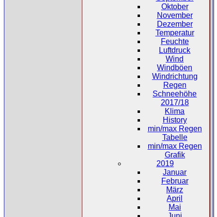
Oktober
November
Dezember
Temperatur
Feuchte
Luftdruck
Wind
Windböen
Windrichtung
Regen
Schneehöhe
2017/18
Klima
History
min/max Regen
Tabelle
min/max Regen
Grafik
2019
Januar
Februar
März
April
Mai
Juni