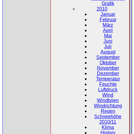
Grafik
2010
Januar
Februar
März
April
Mai
Juni
Juli
August
September
Oktober
November
Dezember
Temperatur
Feuchte
Luftdruck
Wind
Windböen
Windrichtung
Regen
Schneehöhe
2010/11
Klima
History