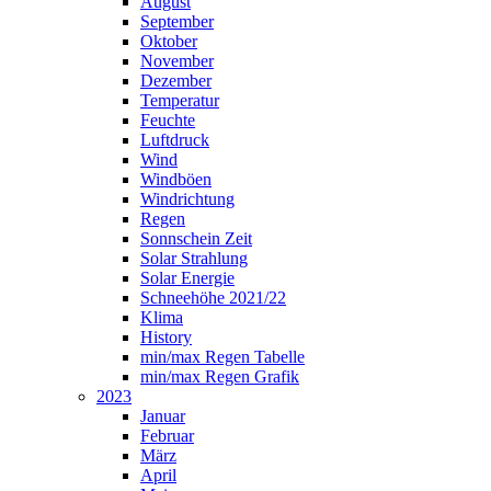
August
September
Oktober
November
Dezember
Temperatur
Feuchte
Luftdruck
Wind
Windböen
Windrichtung
Regen
Sonnschein Zeit
Solar Strahlung
Solar Energie
Schneehöhe 2021/22
Klima
History
min/max Regen Tabelle
min/max Regen Grafik
2023
Januar
Februar
März
April