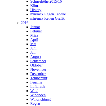
Schneehöhe 2015/16
Klima
History
min/max Regen Tabelle
min/max Regen Grafik
2016
Januar
Februar
März
April
Mai
Juni
Juli
August
September
Oktober
November
Dezember
Temperatur
Feuchte
Luftdruck
Wind
Windböen
Windrichtung
Regen