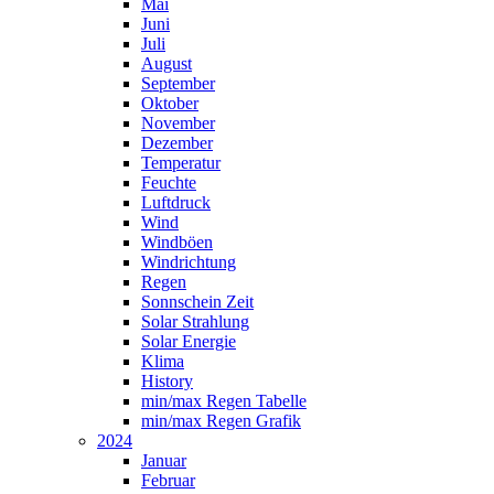
Mai
Juni
Juli
August
September
Oktober
November
Dezember
Temperatur
Feuchte
Luftdruck
Wind
Windböen
Windrichtung
Regen
Sonnschein Zeit
Solar Strahlung
Solar Energie
Klima
History
min/max Regen Tabelle
min/max Regen Grafik
2024
Januar
Februar