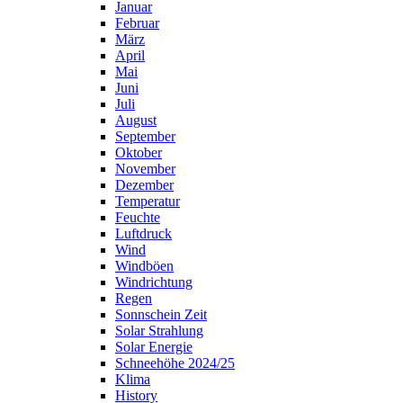
Januar
Februar
März
April
Mai
Juni
Juli
August
September
Oktober
November
Dezember
Temperatur
Feuchte
Luftdruck
Wind
Windböen
Windrichtung
Regen
Sonnschein Zeit
Solar Strahlung
Solar Energie
Schneehöhe 2024/25
Klima
History