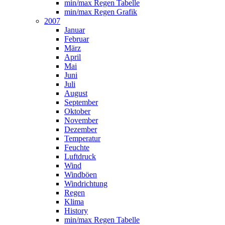
min/max Regen Tabelle
min/max Regen Grafik
2007
Januar
Februar
März
April
Mai
Juni
Juli
August
September
Oktober
November
Dezember
Temperatur
Feuchte
Luftdruck
Wind
Windböen
Windrichtung
Regen
Klima
History
min/max Regen Tabelle