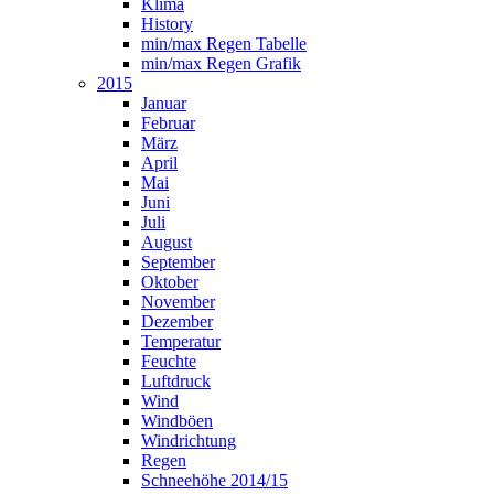
Klima
History
min/max Regen Tabelle
min/max Regen Grafik
2015
Januar
Februar
März
April
Mai
Juni
Juli
August
September
Oktober
November
Dezember
Temperatur
Feuchte
Luftdruck
Wind
Windböen
Windrichtung
Regen
Schneehöhe 2014/15