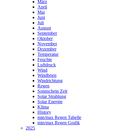
März
April
Mai
Juni
Juli
August
September
Oktober
November
Dezember
Temperatur
Feuchte
Luftdruck
Wind
Windböen
Windrichtung
Regen
Sonnschein Zeit
Solar Strahlung
Solar Energie
Klima
History
min/max Regen Tabelle
min/max Regen Grafik
2025