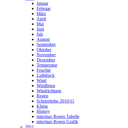
Januar
Februar
März
April
Mai
Juni
Juli
August
September
Oktober
November
Dezember
Temperatur
Feuchte
Luftdruck
Wind
Windböen
Windrichtung
Regen
Schneehöhe 2010/11
Klima
History
min/max Regen Tabelle
min/max Regen Grafik
2011