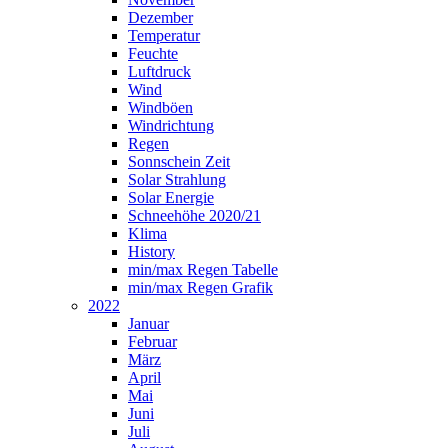
Dezember
Temperatur
Feuchte
Luftdruck
Wind
Windböen
Windrichtung
Regen
Sonnschein Zeit
Solar Strahlung
Solar Energie
Schneehöhe 2020/21
Klima
History
min/max Regen Tabelle
min/max Regen Grafik
2022
Januar
Februar
März
April
Mai
Juni
Juli