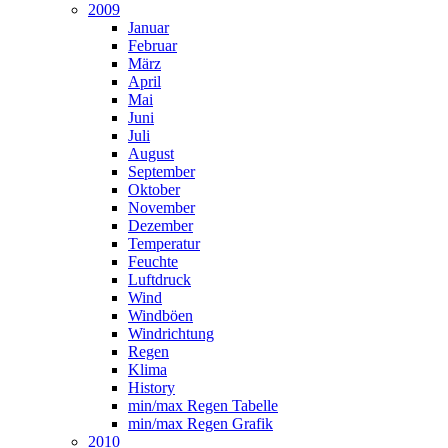
2009
Januar
Februar
März
April
Mai
Juni
Juli
August
September
Oktober
November
Dezember
Temperatur
Feuchte
Luftdruck
Wind
Windböen
Windrichtung
Regen
Klima
History
min/max Regen Tabelle
min/max Regen Grafik
2010