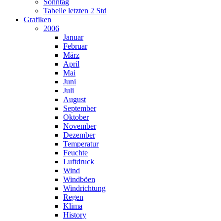
Sonntag
Tabelle letzten 2 Std
Grafiken
2006
Januar
Februar
März
April
Mai
Juni
Juli
August
September
Oktober
November
Dezember
Temperatur
Feuchte
Luftdruck
Wind
Windböen
Windrichtung
Regen
Klima
History