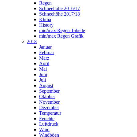
Regen
Schneehöhe 2016/17
Schneehöhe 2017/18
Klima
History
min/max Regen Tabelle
min/max Regen Grafik
2018
Januar
Februar
März
April
Mai
Juni
Juli
August
September
Oktober
November
Dezember
Temperatur
Feuchte
Luftdruck
Wind
Windböen