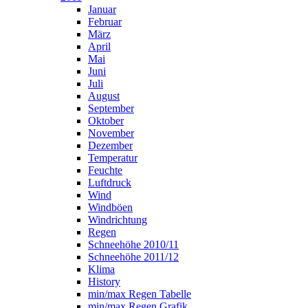
Januar
Februar
März
April
Mai
Juni
Juli
August
September
Oktober
November
Dezember
Temperatur
Feuchte
Luftdruck
Wind
Windböen
Windrichtung
Regen
Schneehöhe 2010/11
Schneehöhe 2011/12
Klima
History
min/max Regen Tabelle
min/max Regen Grafik