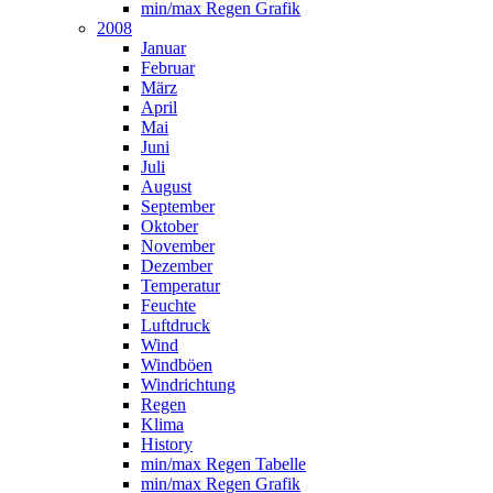
min/max Regen Grafik
2008
Januar
Februar
März
April
Mai
Juni
Juli
August
September
Oktober
November
Dezember
Temperatur
Feuchte
Luftdruck
Wind
Windböen
Windrichtung
Regen
Klima
History
min/max Regen Tabelle
min/max Regen Grafik