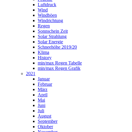
Luftdruck
Wind
Windböen
Windrichtung
Regen
Sonnschein Zeit
Solar Strahlung
Solar Energie
Schneehöhe 2019/20
Klima
History
min/max Regen Tabelle
min/max Regen Grafik
2021
Januar
Februar
März
April
Mai
Juni
Juli
August
September
Oktober
November