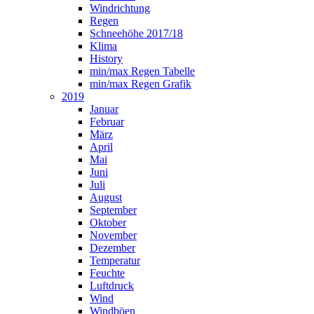
Windrichtung
Regen
Schneehöhe 2017/18
Klima
History
min/max Regen Tabelle
min/max Regen Grafik
2019
Januar
Februar
März
April
Mai
Juni
Juli
August
September
Oktober
November
Dezember
Temperatur
Feuchte
Luftdruck
Wind
Windböen