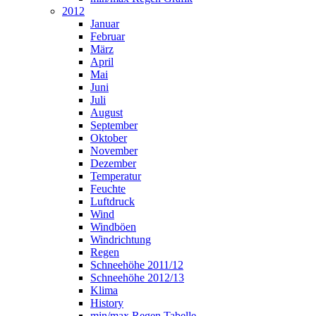
2012
Januar
Februar
März
April
Mai
Juni
Juli
August
September
Oktober
November
Dezember
Temperatur
Feuchte
Luftdruck
Wind
Windböen
Windrichtung
Regen
Schneehöhe 2011/12
Schneehöhe 2012/13
Klima
History
min/max Regen Tabelle