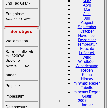
März
und Tag Grafik
April
Mai
Juni
Ereignisse
Juli
Neu: 10.01.2026
August
September
Oktober
Sonstiges
November
Dezember
Wetterstation
Temperatur
Feuchte
Balkonkraftwerk
Luftdruck
mit 3200W
Wind
Speicher
Windböen
Windrichtung
Neu: 02.05.2026
Regen
Klima
Bilder
History
min/max Regen
Projekte
Tabelle
min/max Regen
Impressum
Grafik
2007
Januar
Datenschutz