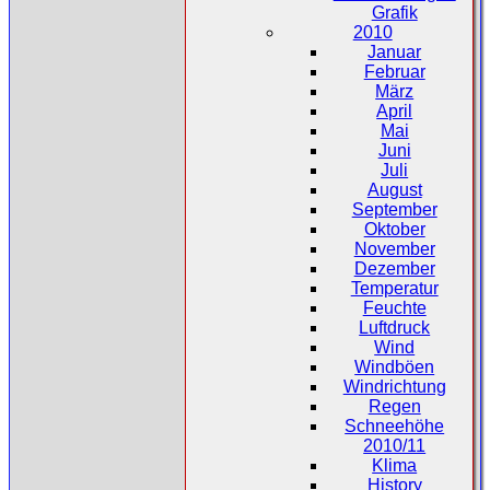
Grafik
2010
Januar
Februar
März
April
Mai
Juni
Juli
August
September
Oktober
November
Dezember
Temperatur
Feuchte
Luftdruck
Wind
Windböen
Windrichtung
Regen
Schneehöhe
2010/11
Klima
History