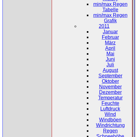
min/max Regen
Tabelle
min/max Regen
Grafik
2011
Januar
Februar
März
April
Mai
Juni
Juli
August
September
Oktober
November
Dezember
Temperatur
Feuchte
Luftdruck
Wind
Windböen
Windrichtung
Regen
Schneehöhe