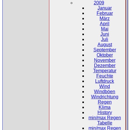
2009
Januar
Februar
März
April
Mai
Juni
Juli
August
September
Oktober
November
Dezember
Temperatur
Feuchte
Luftdruck
Wind
Windböen
Windrichtung
Regen
Klima
History
min/max Regen
Tabelle
min/max Regen