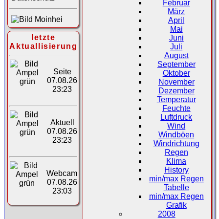
Februar
März
April
Mai
letzte
Juni
Aktuallisierung
Juli
August
September
Seite
Oktober
07.08.26
November
23:23
Dezember
Temperatur
Feuchte
Luftdruck
Aktuell
Wind
07.08.26
Windböen
23:23
Windrichtung
Regen
Klima
History
Webcam
min/max Regen
07.08.26
Tabelle
23:03
min/max Regen
Grafik
2008