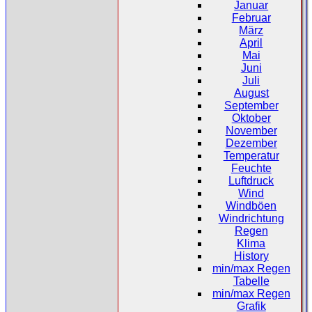
Januar
Februar
März
April
Mai
Juni
Juli
August
September
Oktober
November
Dezember
Temperatur
Feuchte
Luftdruck
Wind
Windböen
Windrichtung
Regen
Klima
History
min/max Regen
Tabelle
min/max Regen
Grafik