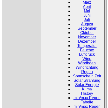
März
April
Mai
Juni
Juli
August
September
Oktober
November
Dezember
Temperatur
Feuchte
Luftdruck
Wind
Windböen
Windrichtung
Regen
Sonnschein Zeit
Solar Strahlung
Solar Energie
Klima
History
min/max Regen
Tabelle
min/max Regen