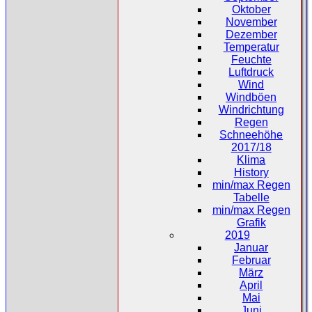
Oktober
November
Dezember
Temperatur
Feuchte
Luftdruck
Wind
Windböen
Windrichtung
Regen
Schneehöhe
2017/18
Klima
History
min/max Regen
Tabelle
min/max Regen
Grafik
2019
Januar
Februar
März
April
Mai
Juni