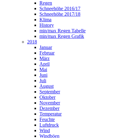
Regen
Schneehöhe 2016/17
Schneehöhe 2017/18
Klima
History
min/max Regen Tabelle
min/max Regen Grafik
2018
Januar
Februar
März
April
Mai
Juni
Juli
August
September
Oktober
November
Dezember
Temperatur
Feuchte
Luftdruck
Wind
Windböen