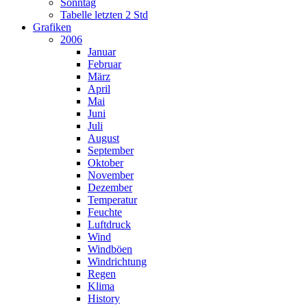
Sonntag
Tabelle letzten 2 Std
Grafiken
2006
Januar
Februar
März
April
Mai
Juni
Juli
August
September
Oktober
November
Dezember
Temperatur
Feuchte
Luftdruck
Wind
Windböen
Windrichtung
Regen
Klima
History