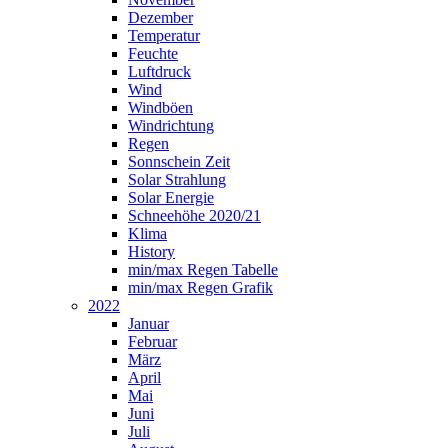
Dezember
Temperatur
Feuchte
Luftdruck
Wind
Windböen
Windrichtung
Regen
Sonnschein Zeit
Solar Strahlung
Solar Energie
Schneehöhe 2020/21
Klima
History
min/max Regen Tabelle
min/max Regen Grafik
2022
Januar
Februar
März
April
Mai
Juni
Juli