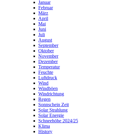
Januar
Februar
März
April
Mai
Juni
Juli
August
September
Oktober
November
Dezember
Temperatur
Feuchte
Luftdruck
Wind
Windböen
Windrichtung
Regen
Sonnschein Zeit
Solar Strahlung
Solar Energie
Schneehöhe 2024/25
Klima
History