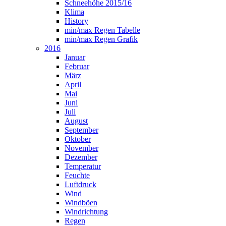
Schneehöhe 2015/16
Klima
History
min/max Regen Tabelle
min/max Regen Grafik
2016
Januar
Februar
März
April
Mai
Juni
Juli
August
September
Oktober
November
Dezember
Temperatur
Feuchte
Luftdruck
Wind
Windböen
Windrichtung
Regen