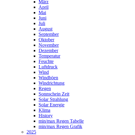
März
April
Mai
Juni
Juli
August
September
Oktober
November
Dezember
Temperatur
Feuchte
Luftdruck
Wind
Windböen
Windrichtung
Regen
Sonnschein Zeit
Solar Strahlung
Solar Energie
Klima
History
min/max Regen Tabelle
min/max Regen Grafik
2025