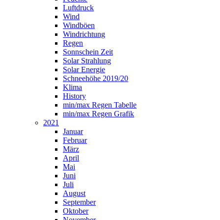
Luftdruck
Wind
Windböen
Windrichtung
Regen
Sonnschein Zeit
Solar Strahlung
Solar Energie
Schneehöhe 2019/20
Klima
History
min/max Regen Tabelle
min/max Regen Grafik
2021
Januar
Februar
März
April
Mai
Juni
Juli
August
September
Oktober
November