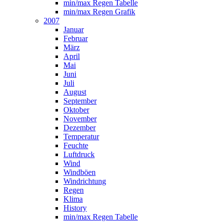
min/max Regen Tabelle
min/max Regen Grafik
2007
Januar
Februar
März
April
Mai
Juni
Juli
August
September
Oktober
November
Dezember
Temperatur
Feuchte
Luftdruck
Wind
Windböen
Windrichtung
Regen
Klima
History
min/max Regen Tabelle