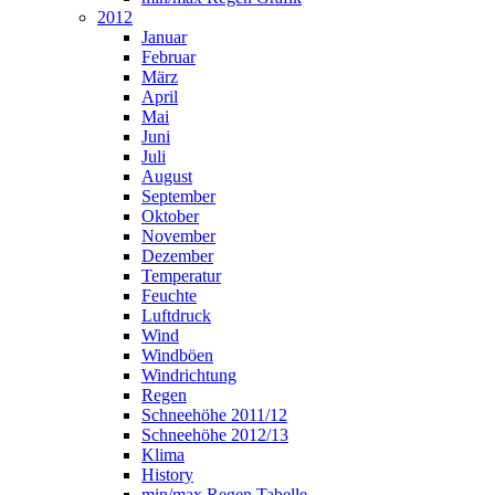
2012
Januar
Februar
März
April
Mai
Juni
Juli
August
September
Oktober
November
Dezember
Temperatur
Feuchte
Luftdruck
Wind
Windböen
Windrichtung
Regen
Schneehöhe 2011/12
Schneehöhe 2012/13
Klima
History
min/max Regen Tabelle