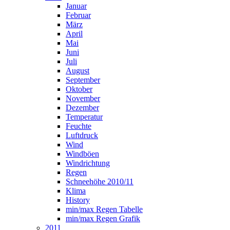
Januar
Februar
März
April
Mai
Juni
Juli
August
September
Oktober
November
Dezember
Temperatur
Feuchte
Luftdruck
Wind
Windböen
Windrichtung
Regen
Schneehöhe 2010/11
Klima
History
min/max Regen Tabelle
min/max Regen Grafik
2011