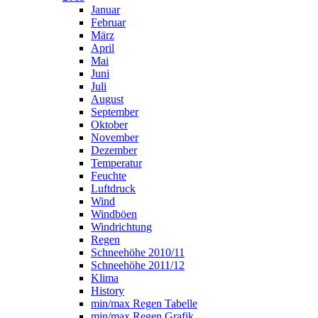
Januar
Februar
März
April
Mai
Juni
Juli
August
September
Oktober
November
Dezember
Temperatur
Feuchte
Luftdruck
Wind
Windböen
Windrichtung
Regen
Schneehöhe 2010/11
Schneehöhe 2011/12
Klima
History
min/max Regen Tabelle
min/max Regen Grafik