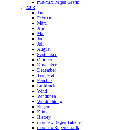
min/max Regen Grafik
2008
Januar
Februar
März
April
Mai
Juni
Juli
August
September
Oktober
November
Dezember
Temperatur
Feuchte
Luftdruck
Wind
Windböen
Windrichtung
Regen
Klima
History
min/max Regen Tabelle
min/max Regen Grafik