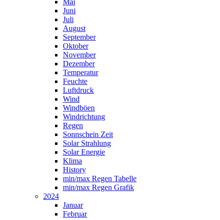
Mai
Juni
Juli
August
September
Oktober
November
Dezember
Temperatur
Feuchte
Luftdruck
Wind
Windböen
Windrichtung
Regen
Sonnschein Zeit
Solar Strahlung
Solar Energie
Klima
History
min/max Regen Tabelle
min/max Regen Grafik
2024
Januar
Februar