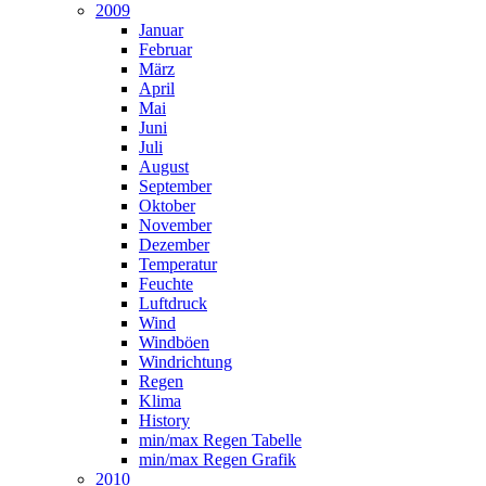
2009
Januar
Februar
März
April
Mai
Juni
Juli
August
September
Oktober
November
Dezember
Temperatur
Feuchte
Luftdruck
Wind
Windböen
Windrichtung
Regen
Klima
History
min/max Regen Tabelle
min/max Regen Grafik
2010