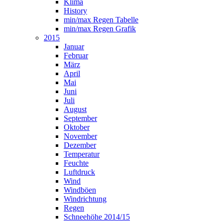
Klima
History
min/max Regen Tabelle
min/max Regen Grafik
2015
Januar
Februar
März
April
Mai
Juni
Juli
August
September
Oktober
November
Dezember
Temperatur
Feuchte
Luftdruck
Wind
Windböen
Windrichtung
Regen
Schneehöhe 2014/15