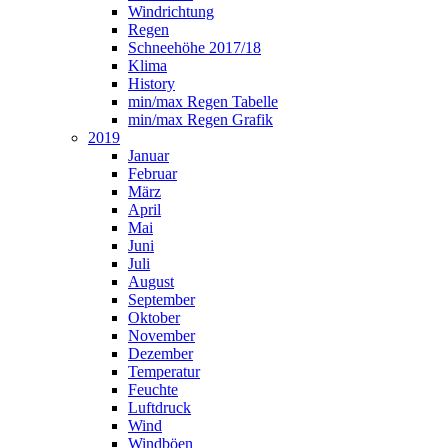
Windrichtung
Regen
Schneehöhe 2017/18
Klima
History
min/max Regen Tabelle
min/max Regen Grafik
2019
Januar
Februar
März
April
Mai
Juni
Juli
August
September
Oktober
November
Dezember
Temperatur
Feuchte
Luftdruck
Wind
Windböen