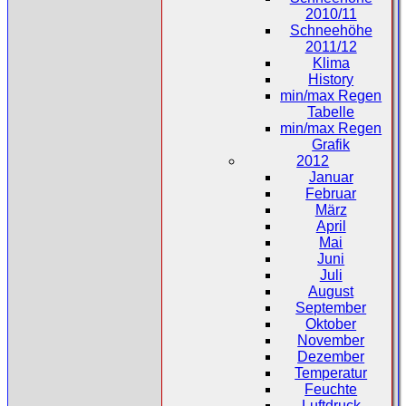
2010/11
Schneehöhe
2011/12
Klima
History
min/max Regen
Tabelle
min/max Regen
Grafik
2012
Januar
Februar
März
April
Mai
Juni
Juli
August
September
Oktober
November
Dezember
Temperatur
Feuchte
Luftdruck