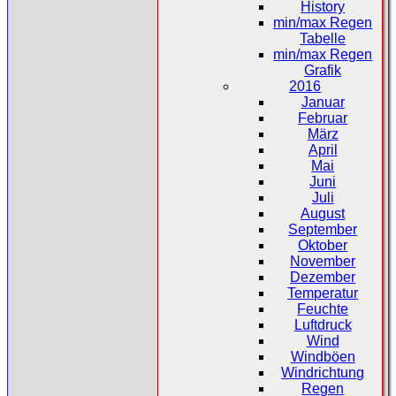
History
min/max Regen
Tabelle
min/max Regen
Grafik
2016
Januar
Februar
März
April
Mai
Juni
Juli
August
September
Oktober
November
Dezember
Temperatur
Feuchte
Luftdruck
Wind
Windböen
Windrichtung
Regen