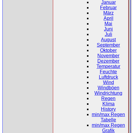
Januar
Februar
März
April
Mai
Juni
Juli
August
September
Oktober
November
Dezember
Temperatur
Feuchte
Luftdruck
Wind
Windböen
Windrichtung
Regen
Klima
History
min/max Regen
Tabelle
min/max Regen
Grafik