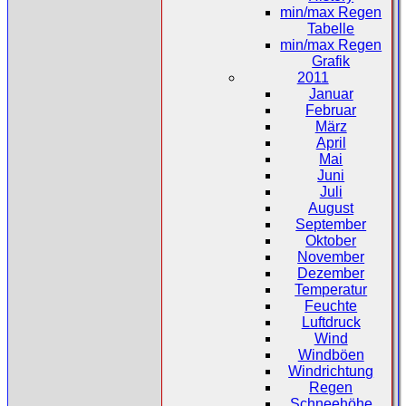
min/max Regen
Tabelle
min/max Regen
Grafik
2011
Januar
Februar
März
April
Mai
Juni
Juli
August
September
Oktober
November
Dezember
Temperatur
Feuchte
Luftdruck
Wind
Windböen
Windrichtung
Regen
Schneehöhe