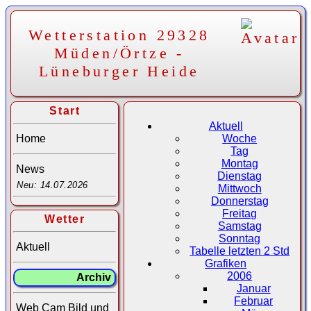
Wetterstation 29328
Müden/Örtze -
Lüneburger Heide
Start
Aktuell
Home
Woche
Tag
Montag
News
Dienstag
Neu: 14.07.2026
Mittwoch
Donnerstag
Freitag
Wetter
Samstag
Sonntag
Aktuell
Tabelle letzten 2 Std
Grafiken
2006
Archiv
Januar
Februar
Web Cam Bild und