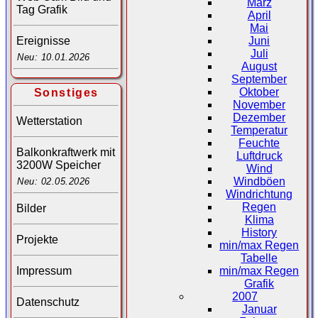
März
Tag Grafik
April
Mai
Juni
Ereignisse
Juli
Neu: 10.01.2026
August
September
Oktober
Sonstiges
November
Dezember
Wetterstation
Temperatur
Feuchte
Balkonkraftwerk mit
Luftdruck
3200W Speicher
Wind
Windböen
Neu: 02.05.2026
Windrichtung
Regen
Bilder
Klima
History
Projekte
min/max Regen
Tabelle
Impressum
min/max Regen
Grafik
2007
Datenschutz
Januar