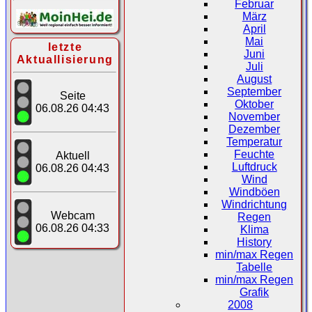
Februar
März
April
Mai
letzte
Juni
Aktuallisierung
Juli
August
September
Seite
Oktober
06.08.26 04:43
November
Dezember
Temperatur
Feuchte
Aktuell
Luftdruck
06.08.26 04:43
Wind
Windböen
Windrichtung
Webcam
Regen
06.08.26 04:33
Klima
History
min/max Regen
Tabelle
min/max Regen
Grafik
2008