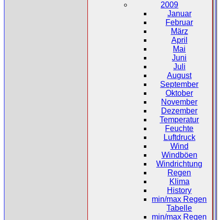
2009
Januar
Februar
März
April
Mai
Juni
Juli
August
September
Oktober
November
Dezember
Temperatur
Feuchte
Luftdruck
Wind
Windböen
Windrichtung
Regen
Klima
History
min/max Regen
Tabelle
min/max Regen