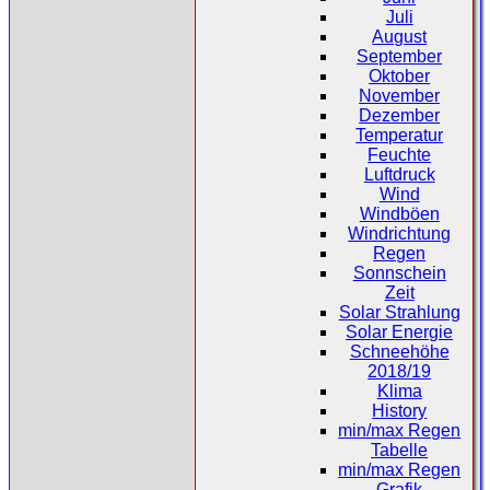
Juli
August
September
Oktober
November
Dezember
Temperatur
Feuchte
Luftdruck
Wind
Windböen
Windrichtung
Regen
Sonnschein
Zeit
Solar Strahlung
Solar Energie
Schneehöhe
2018/19
Klima
History
min/max Regen
Tabelle
min/max Regen
Grafik