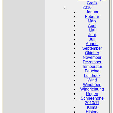
Grafik
2010
Januar
Februar
März
April
Mai
Juni
Juli
August
September
Oktober
November
Dezember
Temperatur
Feuchte
Luftdruck
Wind
Windböen
Windrichtung
Regen
Schneehöhe
2010/11
Klima
History