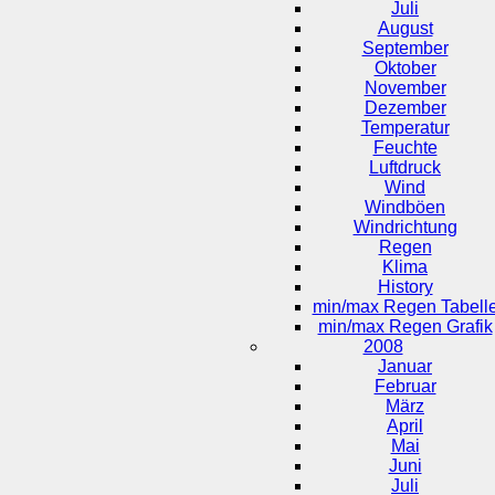
Juli
August
September
Oktober
November
Dezember
Temperatur
Feuchte
Luftdruck
Wind
Windböen
Windrichtung
Regen
Klima
History
min/max Regen Tabell
min/max Regen Grafik
2008
Januar
Februar
März
April
Mai
Juni
Juli