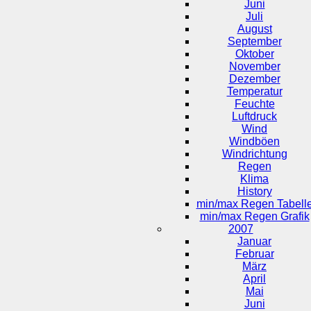
Juni
Juli
August
September
Oktober
November
Dezember
Temperatur
Feuchte
Luftdruck
Wind
Windböen
Windrichtung
Regen
Klima
History
min/max Regen Tabell
min/max Regen Grafik
2007
Januar
Februar
März
April
Mai
Juni