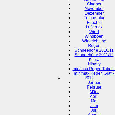
Oktober
November
Dezember
Temperatur
Feuchte
Luftdruck
Wind
Windböen
Windrichtung
Regen
Schneehöhe 2010/11
Schneehöhe 2011/12
Klima
History
min/max Regen Tabell
min/max Regen Grafik
2012
Januar
Februar
März
April
Mai
Juni
Juli
August