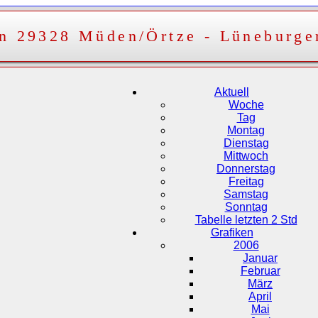
on 29328 Müden/Örtze - Lüneburge
Aktuell
Woche
Tag
Montag
Dienstag
Mittwoch
Donnerstag
Freitag
Samstag
Sonntag
Tabelle letzten 2 Std
Grafiken
2006
Januar
Februar
März
April
Mai