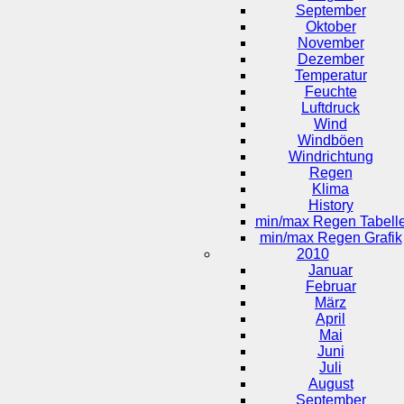
September
Oktober
November
Dezember
Temperatur
Feuchte
Luftdruck
Wind
Windböen
Windrichtung
Regen
Klima
History
min/max Regen Tabell
min/max Regen Grafik
2010
Januar
Februar
März
April
Mai
Juni
Juli
August
September