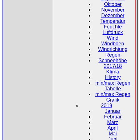
Oktober
November
Dezember
Temperatur
Feuchte
Luftdruck
Wind
Windböen
Windrichtung
Regen
Schneehöhe
2017/18
Klima
History
min/max Regen
Tabelle
min/max Regen
Grafik
2019
Januar
Februar
März
April
Mai
Juni