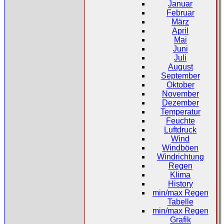
Januar
Februar
März
April
Mai
Juni
Juli
August
September
Oktober
November
Dezember
Temperatur
Feuchte
Luftdruck
Wind
Windböen
Windrichtung
Regen
Klima
History
min/max Regen
Tabelle
min/max Regen
Grafik