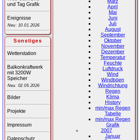
März
und Tag Grafik
April
Mai
Juni
Ereignisse
Juli
Neu: 10.01.2026
August
September
Oktober
Sonstiges
November
Dezember
Wetterstation
Temperatur
Feuchte
Balkonkraftwerk
Luftdruck
mit 3200W
Wind
Speicher
Windböen
Windrichtung
Neu: 02.05.2026
Regen
Klima
Bilder
History
min/max Regen
Projekte
Tabelle
min/max Regen
Impressum
Grafik
2007
Januar
Datenschutz