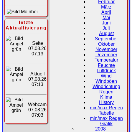
Februar
März
April
Mai
letzte
Juni
Aktuallisierung
Juli
August
September
Seite
Oktober
07.08.26
November
07:13
Dezember
Temperatur
Feuchte
Luftdruck
Aktuell
Wind
07.08.26
Windböen
07:13
Windrichtung
Regen
Klima
History
Webcam
min/max Regen
07.08.26
Tabelle
07:03
min/max Regen
Grafik
2008