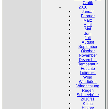
Grafik
2010
Januar
Februar
März
April
Mai
Juni
Juli
August
September
Oktober
November
Dezember
Temperatur
Feuchte
Luftdruck
Wind
Windböen
Windrichtung
Regen
Schneehöhe
2010/11
Klima
History