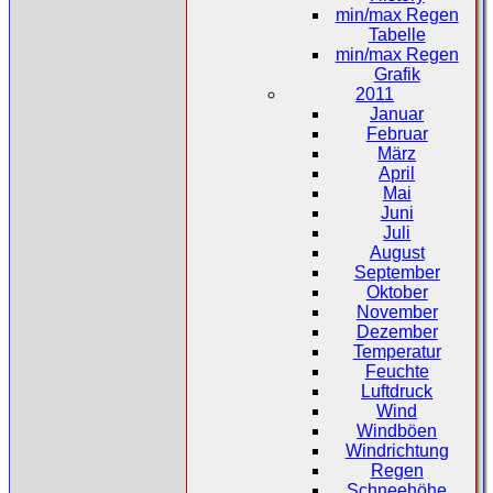
min/max Regen
Tabelle
min/max Regen
Grafik
2011
Januar
Februar
März
April
Mai
Juni
Juli
August
September
Oktober
November
Dezember
Temperatur
Feuchte
Luftdruck
Wind
Windböen
Windrichtung
Regen
Schneehöhe