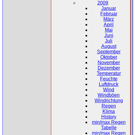
2009
Januar
Februar
März
April
Mai
Juni
Juli
August
September
Oktober
November
Dezember
Temperatur
Feuchte
Luftdruck
Wind
Windböen
Windrichtung
Regen
Klima
History
min/max Regen
Tabelle
min/max Regen