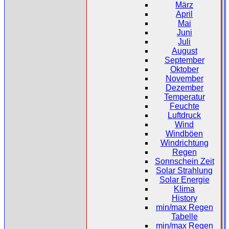
März
April
Mai
Juni
Juli
August
September
Oktober
November
Dezember
Temperatur
Feuchte
Luftdruck
Wind
Windböen
Windrichtung
Regen
Sonnschein Zeit
Solar Strahlung
Solar Energie
Klima
History
min/max Regen
Tabelle
min/max Regen