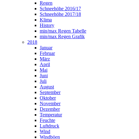
Regen
Schneehöhe 2016/17
Schneehöhe 2017/18
Klima
History
min/max Regen Tabelle
min/max Regen Grafik
2018
Januar
Februar
März
April
Mai
Juni
Juli
August
September
Oktober
November
Dezember
Temperatur
Feuchte
Luftdruck
Wind
Windböen