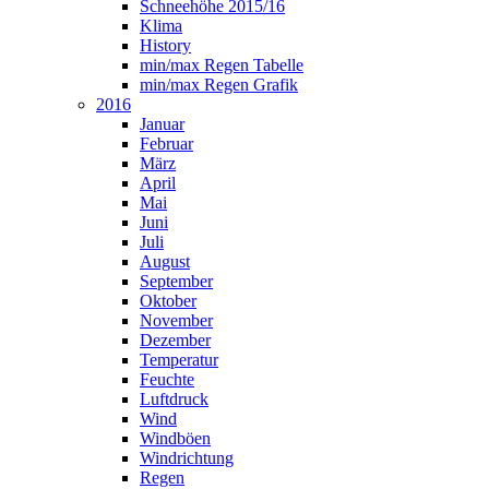
Schneehöhe 2015/16
Klima
History
min/max Regen Tabelle
min/max Regen Grafik
2016
Januar
Februar
März
April
Mai
Juni
Juli
August
September
Oktober
November
Dezember
Temperatur
Feuchte
Luftdruck
Wind
Windböen
Windrichtung
Regen