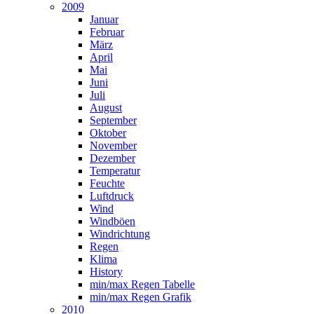
2009
Januar
Februar
März
April
Mai
Juni
Juli
August
September
Oktober
November
Dezember
Temperatur
Feuchte
Luftdruck
Wind
Windböen
Windrichtung
Regen
Klima
History
min/max Regen Tabelle
min/max Regen Grafik
2010