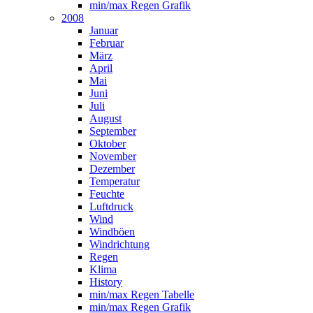
min/max Regen Grafik
2008
Januar
Februar
März
April
Mai
Juni
Juli
August
September
Oktober
November
Dezember
Temperatur
Feuchte
Luftdruck
Wind
Windböen
Windrichtung
Regen
Klima
History
min/max Regen Tabelle
min/max Regen Grafik