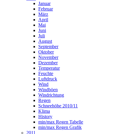
Januar
Februar
März
April
Mai
Juni
Juli
August
September
Oktober
November
Dezember
Temperatur
Feuchte
Luftdruck
Wind
Windböen
Windrichtung
Regen
Schneehöhe 2010/11
Klima
History
min/max Regen Tabelle
min/max Regen Grafik
2011