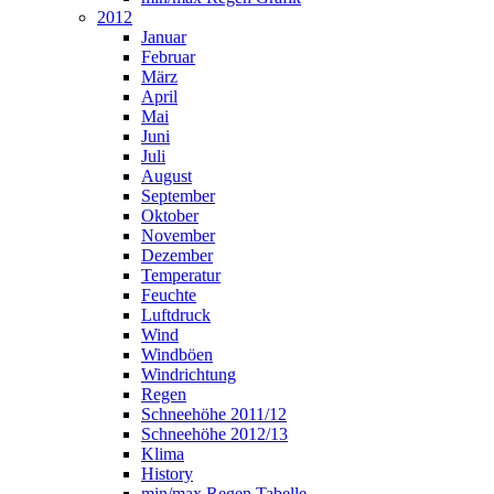
2012
Januar
Februar
März
April
Mai
Juni
Juli
August
September
Oktober
November
Dezember
Temperatur
Feuchte
Luftdruck
Wind
Windböen
Windrichtung
Regen
Schneehöhe 2011/12
Schneehöhe 2012/13
Klima
History
min/max Regen Tabelle