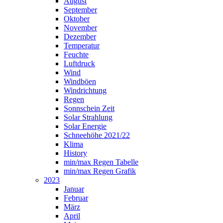
August
September
Oktober
November
Dezember
Temperatur
Feuchte
Luftdruck
Wind
Windböen
Windrichtung
Regen
Sonnschein Zeit
Solar Strahlung
Solar Energie
Schneehöhe 2021/22
Klima
History
min/max Regen Tabelle
min/max Regen Grafik
2023
Januar
Februar
März
April