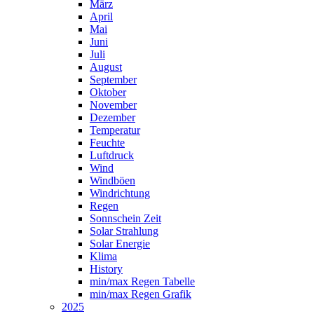
März
April
Mai
Juni
Juli
August
September
Oktober
November
Dezember
Temperatur
Feuchte
Luftdruck
Wind
Windböen
Windrichtung
Regen
Sonnschein Zeit
Solar Strahlung
Solar Energie
Klima
History
min/max Regen Tabelle
min/max Regen Grafik
2025