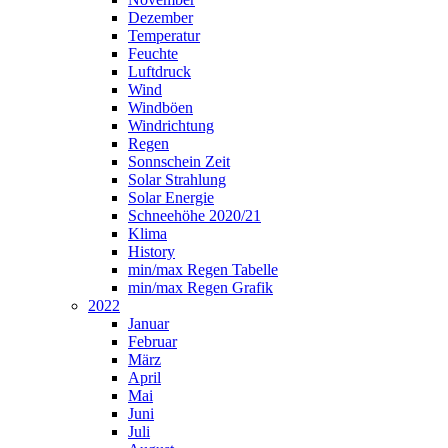
Dezember
Temperatur
Feuchte
Luftdruck
Wind
Windböen
Windrichtung
Regen
Sonnschein Zeit
Solar Strahlung
Solar Energie
Schneehöhe 2020/21
Klima
History
min/max Regen Tabelle
min/max Regen Grafik
2022
Januar
Februar
März
April
Mai
Juni
Juli