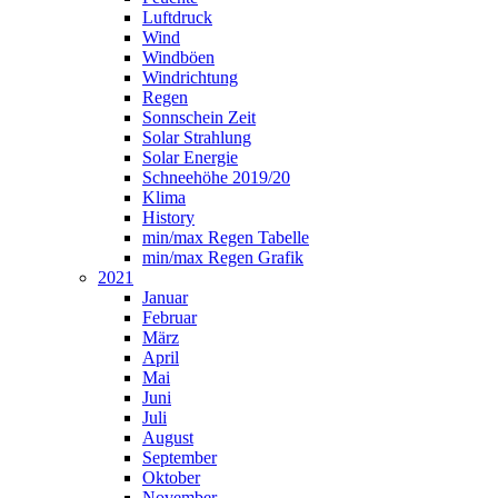
Luftdruck
Wind
Windböen
Windrichtung
Regen
Sonnschein Zeit
Solar Strahlung
Solar Energie
Schneehöhe 2019/20
Klima
History
min/max Regen Tabelle
min/max Regen Grafik
2021
Januar
Februar
März
April
Mai
Juni
Juli
August
September
Oktober
November