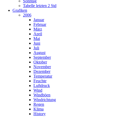
Sonntag
Tabelle letzten 2 Std
Grafiken
2006
Januar
Februar
März
April
Mai
Juni
Juli
August
September
Oktober
November
Dezember
Temperatur
Feuchte
Luftdruck
Wind
Windböen
Windrichtung
Regen
Klima
History