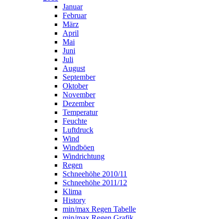
Januar
Februar
März
April
Mai
Juni
Juli
August
September
Oktober
November
Dezember
Temperatur
Feuchte
Luftdruck
Wind
Windböen
Windrichtung
Regen
Schneehöhe 2010/11
Schneehöhe 2011/12
Klima
History
min/max Regen Tabelle
min/max Regen Grafik