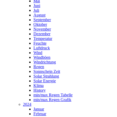
Mai
Juni
Juli
August
September
Oktober
November
Dezember
Temperatur
Feuchte
Luftdruck
Wind
Windböen
Windrichtung
Regen
Sonnschein Zeit
Solar Strahlung
Solar Energie
Klima
History
min/max Regen Tabelle
min/max Regen Grafik
2024
Januar
Februar