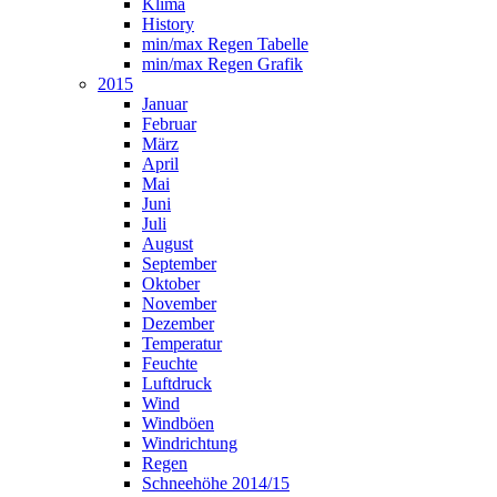
Klima
History
min/max Regen Tabelle
min/max Regen Grafik
2015
Januar
Februar
März
April
Mai
Juni
Juli
August
September
Oktober
November
Dezember
Temperatur
Feuchte
Luftdruck
Wind
Windböen
Windrichtung
Regen
Schneehöhe 2014/15