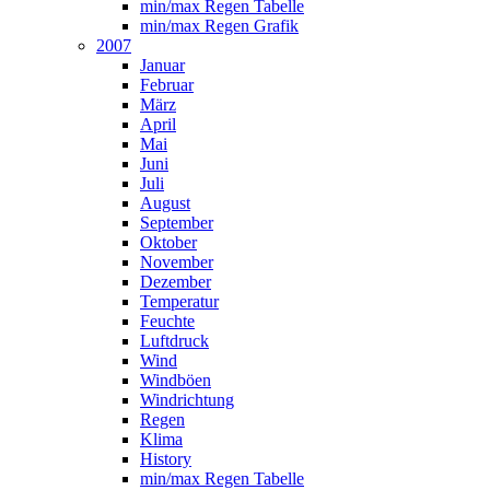
min/max Regen Tabelle
min/max Regen Grafik
2007
Januar
Februar
März
April
Mai
Juni
Juli
August
September
Oktober
November
Dezember
Temperatur
Feuchte
Luftdruck
Wind
Windböen
Windrichtung
Regen
Klima
History
min/max Regen Tabelle