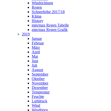
Windrichtung
Regen
Schneehöhe 2017/18
Klima
History
min/max Regen Tabelle
min/max Regen Grafik
2019
Januar
Februar
März
April
Mai
Juni
Juli
August
September
Oktober
November
Dezember
Temperatur
Feuchte
Luftdruck
Wind
Windböen