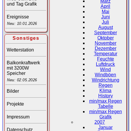
März
und Tag Grafik
April
Mai
Juni
Ereignisse
Juli
Neu: 10.01.2026
August
September
Oktober
Sonstiges
November
Dezember
Wetterstation
Temperatur
Feuchte
Balkonkraftwerk
Luftdruck
mit 3200W
Wind
Speicher
Windböen
Windrichtung
Neu: 02.05.2026
Regen
Klima
Bilder
History
min/max Regen
Projekte
Tabelle
min/max Regen
Impressum
Grafik
2007
Januar
Datenschutz