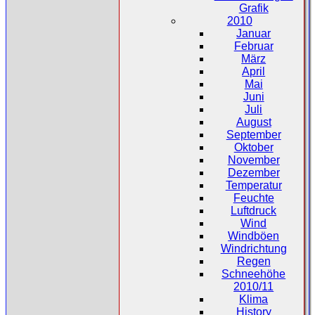
Grafik
2010
Januar
Februar
März
April
Mai
Juni
Juli
August
September
Oktober
November
Dezember
Temperatur
Feuchte
Luftdruck
Wind
Windböen
Windrichtung
Regen
Schneehöhe
2010/11
Klima
History