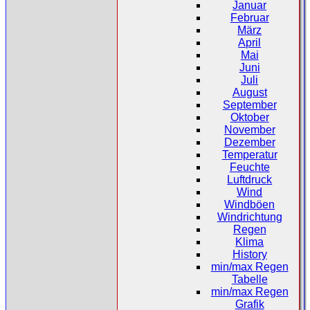
Januar
Februar
März
April
Mai
Juni
Juli
August
September
Oktober
November
Dezember
Temperatur
Feuchte
Luftdruck
Wind
Windböen
Windrichtung
Regen
Klima
History
min/max Regen
Tabelle
min/max Regen
Grafik