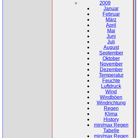
2009
Januar
Februar
März
April
Mai
Juni
Juli
August
September
Oktober
November
Dezember
Temperatur
Feuchte
Luftdruck
Wind
Windböen
Windrichtung
Regen
Klima
History
min/max Regen
Tabelle
min/max Regen