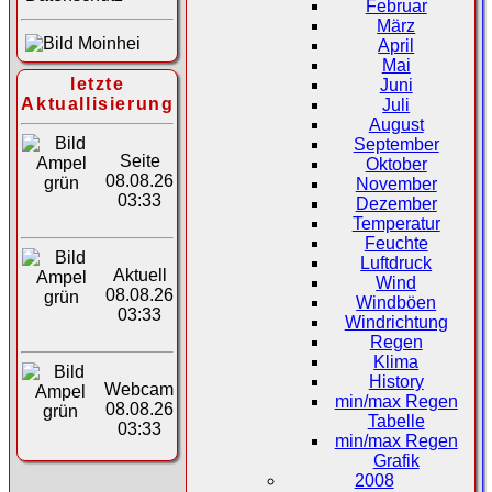
Februar
März
April
Mai
letzte
Juni
Aktuallisierung
Juli
August
September
Seite
Oktober
08.08.26
November
03:33
Dezember
Temperatur
Feuchte
Luftdruck
Aktuell
Wind
08.08.26
Windböen
03:33
Windrichtung
Regen
Klima
History
Webcam
min/max Regen
08.08.26
Tabelle
03:33
min/max Regen
Grafik
2008