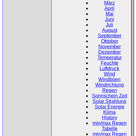
März
April
Mai
Juni
Juli
August
September
Oktober
November
Dezember
Temperatur
Feuchte
Luftdruck
Wind
Windböen
Windrichtung
Regen
Sonnschein Zeit
Solar Strahlung
Solar Energie
Klima
History
min/max Regen
Tabelle
min/max Regen