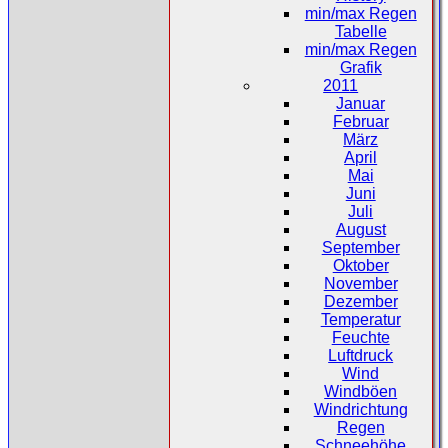
min/max Regen
Tabelle
min/max Regen
Grafik
2011
Januar
Februar
März
April
Mai
Juni
Juli
August
September
Oktober
November
Dezember
Temperatur
Feuchte
Luftdruck
Wind
Windböen
Windrichtung
Regen
Schneehöhe