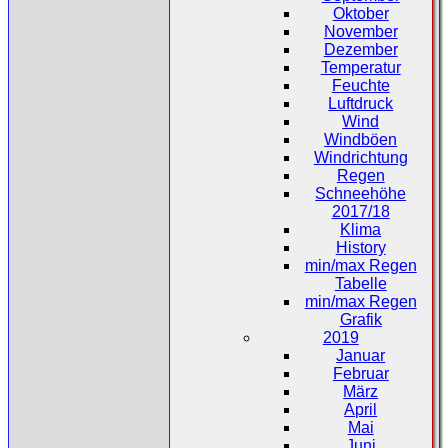
Oktober
November
Dezember
Temperatur
Feuchte
Luftdruck
Wind
Windböen
Windrichtung
Regen
Schneehöhe
2017/18
Klima
History
min/max Regen
Tabelle
min/max Regen
Grafik
2019
Januar
Februar
März
April
Mai
Juni