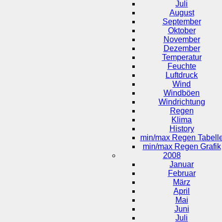
Juli
August
September
Oktober
November
Dezember
Temperatur
Feuchte
Luftdruck
Wind
Windböen
Windrichtung
Regen
Klima
History
min/max Regen Tabell
min/max Regen Grafik
2008
Januar
Februar
März
April
Mai
Juni
Juli