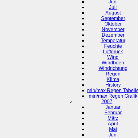
Juni
Juli
August
September
Oktober
November
Dezember
Temperatur
Feuchte
Luftdruck
Wind
Windböen
Windrichtung
Regen
Klima
History
min/max Regen Tabell
min/max Regen Grafik
2007
Januar
Februar
März
April
Mai
Juni