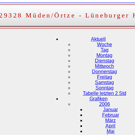
 29328 Müden/Örtze - Lüneburger 
Aktuell
Woche
Tag
Montag
Dienstag
Mittwoch
Donnerstag
Freitag
Samstag
Sonntag
Tabelle letzten 2 Std
Grafiken
2006
Januar
Februar
März
April
Mai