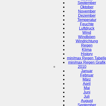
September
Oktober
November
Dezember
Temperatur
Feuchte
Luftdruck
Wind
Windböen
Windrichtung
Regen
Klima
History
min/max Regen Tabell
min/max Regen Grafik
2010
Januar
Februar
März
April
Mai
Juni
Juli
August
September