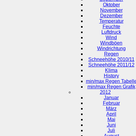
Oktober
November
Dezember
Temperatur
Feuchte
Luftdruck
Wind
Windböen
Windrichtung
Regen
Schneehöhe 2010/11
Schneehöhe 2011/12
Klima
History
min/max Regen Tabell
min/max Regen Grafik
2012
Januar
Februar
März
April
Mai
Juni
Juli
August