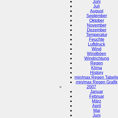
Juni
Juli
August
September
Oktober
November
Dezember
Temperatur
Feuchte
Luftdruck
Wind
Windböen
Windrichtung
Regen
Klima
History
min/max Regen Tabell
min/max Regen Grafik
2007
Januar
Februar
März
April
Mai
Juni