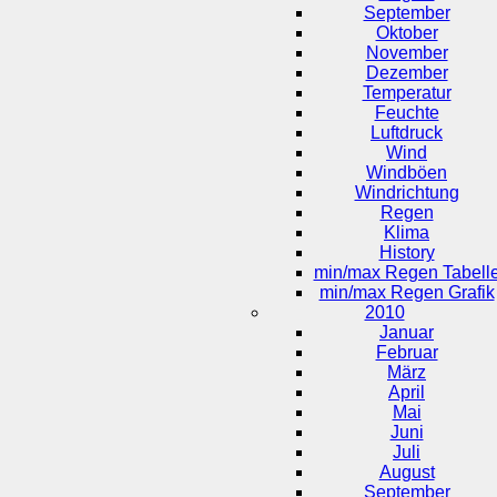
September
Oktober
November
Dezember
Temperatur
Feuchte
Luftdruck
Wind
Windböen
Windrichtung
Regen
Klima
History
min/max Regen Tabell
min/max Regen Grafik
2010
Januar
Februar
März
April
Mai
Juni
Juli
August
September