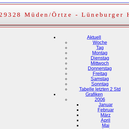
 29328 Müden/Örtze - Lüneburger 
Aktuell
Woche
Tag
Montag
Dienstag
Mittwoch
Donnerstag
Freitag
Samstag
Sonntag
Tabelle letzten 2 Std
Grafiken
2006
Januar
Februar
März
April
Mai