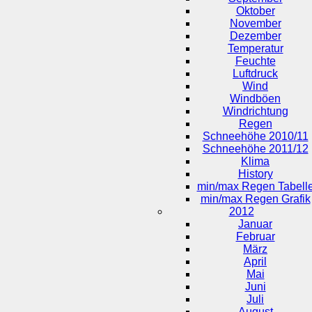
Oktober
November
Dezember
Temperatur
Feuchte
Luftdruck
Wind
Windböen
Windrichtung
Regen
Schneehöhe 2010/11
Schneehöhe 2011/12
Klima
History
min/max Regen Tabell
min/max Regen Grafik
2012
Januar
Februar
März
April
Mai
Juni
Juli
August