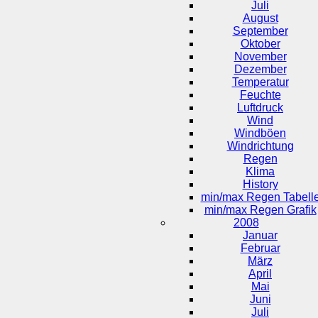
Juli
August
September
Oktober
November
Dezember
Temperatur
Feuchte
Luftdruck
Wind
Windböen
Windrichtung
Regen
Klima
History
min/max Regen Tabell
min/max Regen Grafik
2008
Januar
Februar
März
April
Mai
Juni
Juli